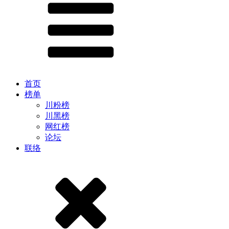
首页
榜单
川粉榜
川黑榜
网红榜
论坛
联络