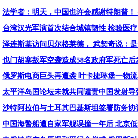
法学者：明天，中国也许会感谢特朗普！ 
台湾汉光军演首次结合城镇韧性 检验医疗民
泽连斯基访问贝尔格莱德， 武契奇说：是
也门胡塞叛军空袭造成58名政府军死亡后
俄罗斯电商巨头再遭袭 叶卡捷琳堡一物流中
太平洋岛国论坛未就共同谴责中国发射导弹
沙特阿拉伯与土耳其巴基斯坦签署防务协议
中国海警船遭自家军舰误撞一年后 北京低