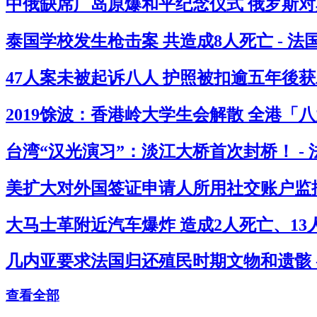
中俄缺席广岛原爆和平纪念仪式 俄罗斯对其
泰国学校发生枪击案 共造成8人死亡 - 
47人案未被起诉八人 护照被扣逾五年後获
2019馀波：香港岭大学生会解散 全港「
台湾“汉光演习”：淡江大桥首次封桥！ -
美扩大对外国签证申请人所用社交账户监控
大马士革附近汽车爆炸 造成2人死亡、13人
几内亚要求法国归还殖民时期文物和遗骸 
查看全部