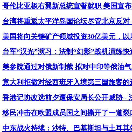
哥伦比亚极右翼新总统宣誓就职 美国宣布拟
台湾将重返太平洋岛国论坛尽管北京反对 
美国将向关键矿产领域投资30亿美元，以
台军“汉光”演习：法制“幻影”战机演练快
美参院通过对俄新制裁 拟对中印等俄油气主
意大利拒撤对经西班牙入境第三国旅客的边
香港记协改选前夕遭保安局长公开威胁 -
移民冲击在欧盟成员国之间撕开了一道裂口
中东战火持续：沙特、巴基斯坦与土耳其签