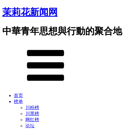
茉莉花新闻网
中華青年思想與行動的聚合地
首页
榜单
川粉榜
川黑榜
网红榜
论坛