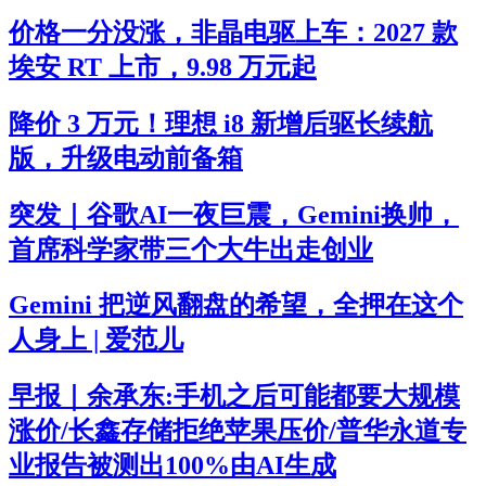
价格一分没涨，非晶电驱上车：2027 款
埃安 RT 上市，9.98 万元起
降价 3 万元！理想 i8 新增后驱长续航
版，升级电动前备箱
突发｜谷歌AI一夜巨震，Gemini换帅，
首席科学家带三个大牛出走创业
Gemini 把逆风翻盘的希望，全押在这个
人身上 | 爱范儿
早报｜余承东:手机之后可能都要大规模
涨价/长鑫存储拒绝苹果压价/普华永道专
业报告被测出100%由AI生成