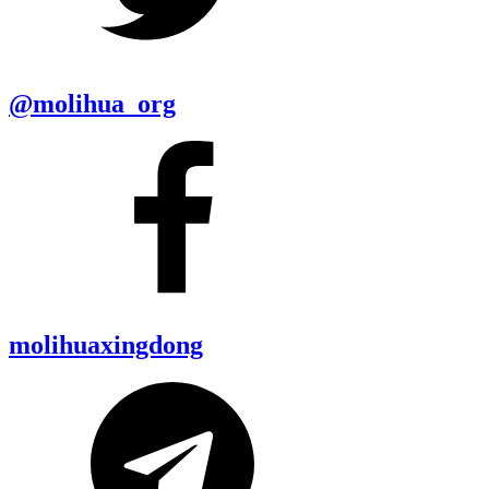
@molihua_org
molihuaxingdong