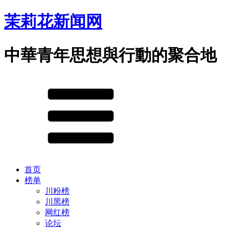
茉莉花新闻网
中華青年思想與行動的聚合地
首页
榜单
川粉榜
川黑榜
网红榜
论坛