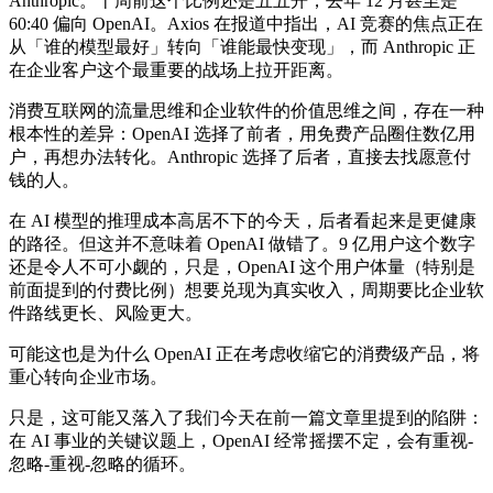
Anthropic。十周前这个比例还是五五开，去年 12 月甚至是
60:40 偏向 OpenAI。Axios 在报道中指出，AI 竞赛的焦点正在
从「谁的模型最好」转向「谁能最快变现」，而 Anthropic 正
在企业客户这个最重要的战场上拉开距离。
消费互联网的流量思维和企业软件的价值思维之间，存在一种
根本性的差异：OpenAI 选择了前者，用免费产品圈住数亿用
户，再想办法转化。Anthropic 选择了后者，直接去找愿意付
钱的人。
在 AI 模型的推理成本高居不下的今天，后者看起来是更健康
的路径。但这并不意味着 OpenAI 做错了。9 亿用户这个数字
还是令人不可小觑的，只是，OpenAI 这个用户体量（特别是
前面提到的付费比例）想要兑现为真实收入，周期要比企业软
件路线更长、风险更大。
可能这也是为什么 OpenAI 正在考虑收缩它的消费级产品，将
重心转向企业市场。
只是，这可能又落入了我们今天在前一篇文章里提到的陷阱：
在 AI 事业的关键议题上，OpenAI 经常摇摆不定，会有重视-
忽略-重视-忽略的循环。