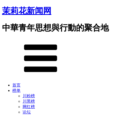
茉莉花新闻网
中華青年思想與行動的聚合地
首页
榜单
川粉榜
川黑榜
网红榜
论坛