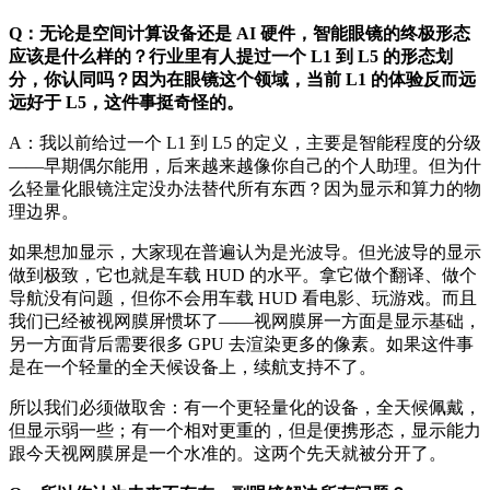
Q：无论是空间计算设备还是 AI 硬件，智能眼镜的终极形态
应该是什么样的？行业里有人提过一个 L1 到 L5 的形态划
分，你认同吗？因为在眼镜这个领域，当前 L1 的体验反而远
远好于 L5，这件事挺奇怪的。
A：我以前给过一个 L1 到 L5 的定义，主要是智能程度的分级
——早期偶尔能用，后来越来越像你自己的个人助理。但为什
么轻量化眼镜注定没办法替代所有东西？因为显示和算力的物
理边界。
如果想加显示，大家现在普遍认为是光波导。但光波导的显示
做到极致，它也就是车载 HUD 的水平。拿它做个翻译、做个
导航没有问题，但你不会用车载 HUD 看电影、玩游戏。而且
我们已经被视网膜屏惯坏了——视网膜屏一方面是显示基础，
另一方面背后需要很多 GPU 去渲染更多的像素。如果这件事
是在一个轻量的全天候设备上，续航支持不了。
所以我们必须做取舍：有一个更轻量化的设备，全天候佩戴，
但显示弱一些；有一个相对更重的，但是便携形态，显示能力
跟今天视网膜屏是一个水准的。这两个先天就被分开了。