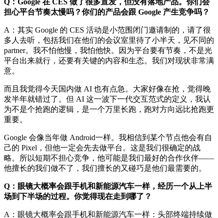
Q：Google 在 CES 做了很多宣发，但没有落地产品。你们会
担心平台节奏太慢吗？你们的产品会跟 Google 产生竞争吗？
A：其实 Google 的 CES 活动是小范围闭门邀请制的，请了很
多人去听，包括我们在他们的会议室里待了小半天，见不同的
partner。我不怕他慢，我怕他快。因为平台要有节奏，不是光
平台出来就行，还要有关键的内容和生态。我们对现状非常满
意。
而且我觉得今天国内做 AI 也有点急。大家好像在抢，觉得晚
发半年就错过了。但 AI 这一波下一代交互范式的定义，我认
为不是个抢跑的逻辑，是一个万里长跑，跑对方向远比抢跑更
重要。
Google 会像当年做 Android一样。我相信到某个节点他会有自
己的 Pixel，但他一定会先去做平台。这是我们很确定的战
略。所以短期不担心竞争，他可能是我们最好的合作伙伴——
他擅长的我们做不了，我们擅长的又碰巧是他们最需要的。
Q：眼镜大概率会跟手机和新能源汽车一样，经历一个从上半
场到下半场的过程。你觉得现在走到哪了？
A：眼镜大概率会跟手机和新能源汽车一样：头部终端持续做