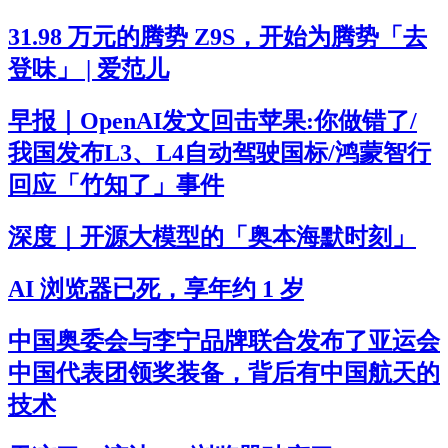
31.98 万元的腾势 Z9S，开始为腾势「去
登味」 | 爱范儿
早报｜OpenAI发文回击苹果:你做错了/
我国发布L3、L4自动驾驶国标/鸿蒙智行
回应「竹知了」事件
深度｜开源大模型的「奥本海默时刻」
AI 浏览器已死，享年约 1 岁
中国奥委会与李宁品牌联合发布了亚运会
中国代表团领奖装备，背后有中国航天的
技术