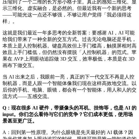
压缩到了一个二维的长方形小格子里。真正的感知三维化、显
示三维化、虚实融合，是必然的。但最近我有一个新的思考
——可能光这一点还不够强，不够让用户觉得「我必须得这
样」。
这就是我们最近一年多思考的全新答案：要感谢 AI，AI 可能
给我们带来了一种全新的交互方式。过去无论电脑还是手机，
本质上是人控制机器。键盘高效但上手门槛高，触摸屏相对高
效且上手门槛低，但仍然没有摆脱「人控制机器」的范式。苹
果在 AVP 上用眼动追踪做 3D 交互，效率极低，本质是在 3D
画布下做交互。
当 AI 出来之后，我眼前一亮，真正的下一代交互不再是人控
制机器，而是人跟一个智能体像我们现在这样高效地交流。以
后你的手机、电脑、眼镜，都会有一个智能体，用人和人的交
流方式——五感交流。
Q：现在很多 AI 硬件，带摄像头的耳机、挂饰等，也是 AI 的
input。你们怎么看待与它们的竞争？它们成本更低，使用场
景甚至更广泛。
A：回到第一性原理。为什么眼镜是先天最好的 AI 载体？因
为当你将来加上眼动追踪的时候，眼镜可能是唯一能知道你的