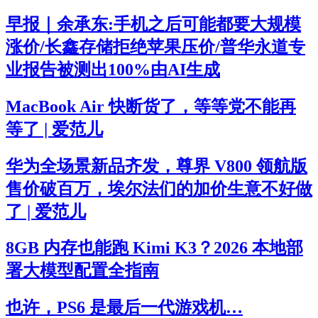
早报｜余承东:手机之后可能都要大规模
涨价/长鑫存储拒绝苹果压价/普华永道专
业报告被测出100%由AI生成
MacBook Air 快断货了，等等党不能再
等了 | 爱范儿
华为全场景新品齐发，尊界 V800 领航版
售价破百万，埃尔法们的加价生意不好做
了 | 爱范儿
8GB 内存也能跑 Kimi K3？2026 本地部
署大模型配置全指南
也许，PS6 是最后一代游戏机…