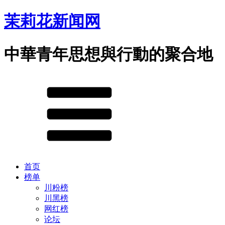
茉莉花新闻网
中華青年思想與行動的聚合地
首页
榜单
川粉榜
川黑榜
网红榜
论坛