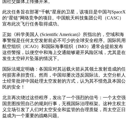
国社交媒体上传播开来。
此次任务旨在部署“千帆”星座的卫星，该项目是中国与SpaceX
的“星链”网络竞争的项目。中国航天科技集团公司（CASC）
宣布此次飞行任务取得成功。
正如《科学美国人 (Scientific American)》所指出的，空域和海
事警报是任何太空发射前必不可少的全球安全程序。国际民用
航空组织（ICAO）和国际海事组织（IMO）通常会提前发布
这些警报，以便空中和海上交通能够避开风险区域，尤其是在
发生太空碎片坠落的情况下。
国际法规定明确：各国应对其运载火箭从其领土发射造成的任
何损害承担责任。然而，中国却屡次违反国际法。太空分析人
士经常批评中国处理太空发射的方式，认为其不惜危及本国公
民的安全！
北京再次绕过这些程序，发出了一个强烈的信号：一个太空强
国意图按照自己的规则行事，无视国际治理框架。这种主权主
义立场引发了人们对太空安全和监管的合理质疑，而太空正日
益成为一个重要的战略问题。