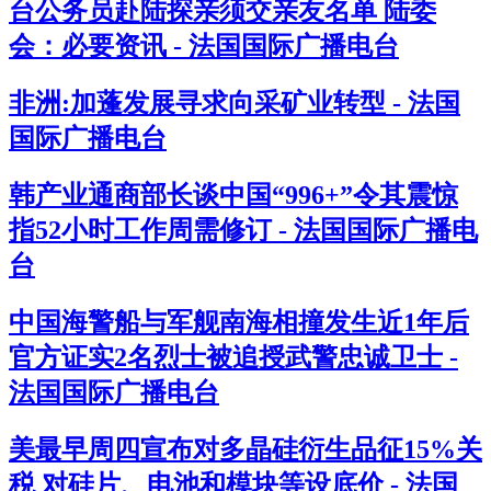
台公务员赴陆探亲须交亲友名单 陆委
会：必要资讯 - 法国国际广播电台
非洲:加蓬发展寻求向采矿业转型 - 法国
国际广播电台
韩产业通商部长谈中国“996+”令其震惊
指52小时工作周需修订 - 法国国际广播电
台
中国海警船与军舰南海相撞发生近1年后
官方证实2名烈士被追授武警忠诚卫士 -
法国国际广播电台
美最早周四宣布对多晶硅衍生品征15%关
税 对硅片、电池和模块等设底价 - 法国