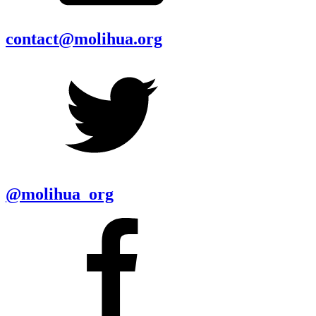
contact@molihua.org
@molihua_org