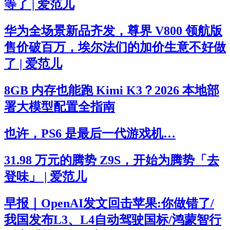
等了 | 爱范儿
华为全场景新品齐发，尊界 V800 领航版
售价破百万，埃尔法们的加价生意不好做
了 | 爱范儿
8GB 内存也能跑 Kimi K3？2026 本地部
署大模型配置全指南
也许，PS6 是最后一代游戏机…
31.98 万元的腾势 Z9S，开始为腾势「去
登味」 | 爱范儿
早报｜OpenAI发文回击苹果:你做错了/
我国发布L3、L4自动驾驶国标/鸿蒙智行