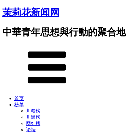
茉莉花新闻网
中華青年思想與行動的聚合地
首页
榜单
川粉榜
川黑榜
网红榜
论坛