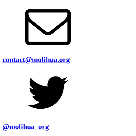
contact@molihua.org
@molihua_org