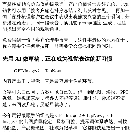
而是换成贴合你岗位的提示词，产出价值通常差好几倍。比如
销售可以用「按客户痛点排序总结，列出反对意见」，再加一
句「额外梳理客户在会议中表现出犹豫或兴奋的三个瞬间，分
析潜在顾虑」。同一段录音，换几套 prompt 重新生成，往往
能挖出完全不同的观察角度。
免费得到一份「客户心理学报告」，这件事最妙的地方在于，
你不需要学任何新技能，只需要学会怎么把问题问对。
先用 AI 做草稿，正在成为视觉表达的新习惯
GPT-Image-2 + TapNow
内容产出里，视觉一直是最容易卡住的环节。
文字可以自己写，方案可以自己改。但一到配图、海报、PPT
视觉、短视频素材，很多人还得等设计师排期。需求说不清
楚，来回改几轮，灵感早就凉了。
今年用得最顺手的组合是 GPT-Image-2 + TapNow。GPT-
Image-2 的出图质量稳定、风格可控、提示词体系成熟。科技
感配图、产品概念图、社媒海报草稿，它都能快速给出一个能