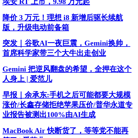
埃安 RT 上市，9.98 万元起
降价 3 万元！理想 i8 新增后驱长续航
版，升级电动前备箱
突发｜谷歌AI一夜巨震，Gemini换帅，
首席科学家带三个大牛出走创业
Gemini 把逆风翻盘的希望，全押在这个
人身上 | 爱范儿
早报｜余承东:手机之后可能都要大规模
涨价/长鑫存储拒绝苹果压价/普华永道专
业报告被测出100%由AI生成
MacBook Air 快断货了，等等党不能再