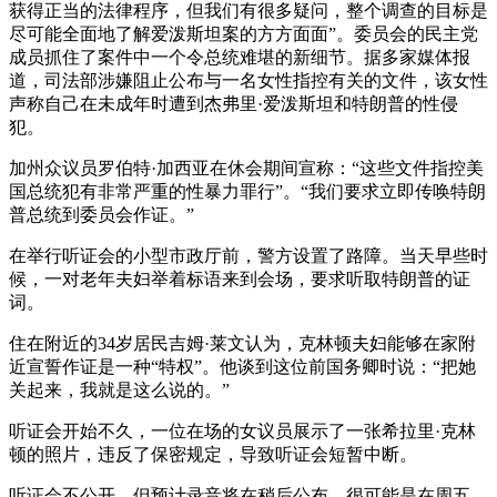
获得正当的法律程序，但我们有很多疑问，整个调查的目标是
尽可能全面地了解爱泼斯坦案的方方面面”。委员会的民主党
成员抓住了案件中一个令总统难堪的新细节。据多家媒体报
道，司法部涉嫌阻止公布与一名女性指控有关的文件，该女性
声称自己在未成年时遭到杰弗里·爱泼斯坦和特朗普的性侵
犯。
加州众议员罗伯特·加西亚在休会期间宣称：“这些文件指控美
国总统犯有非常严重的性暴力罪行”。“我们要求立即传唤特朗
普总统到委员会作证。”
在举行听证会的小型市政厅前，警方设置了路障。当天早些时
候，一对老年夫妇举着标语来到会场，要求听取特朗普的证
词。
住在附近的34岁居民吉姆·莱文认为，克林顿夫妇能够在家附
近宣誓作证是一种“特权”。他谈到这位前国务卿时说：“把她
关起来，我就是这么说的。”
听证会开始不久，一位在场的女议员展示了一张希拉里·克林
顿的照片，违反了保密规定，导致听证会短暂中断。
听证会不公开，但预计录音将在稍后公布，很可能是在周五，