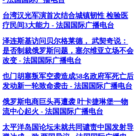
台湾汉光军演首次结合城镇韧性 检验医
疗民间3大能力 - 法国国际广播电台
泽连斯基访问贝尔格莱德， 武契奇说：
是否制裁俄罗斯问题，塞尔维亚立场不会
改变 - 法国国际广播电台
也门胡塞叛军空袭造成58名政府军死亡后
发动新一轮致命袭击 - 法国国际广播电台
俄罗斯电商巨头再遭袭 叶卡捷琳堡一物
流中心起火 - 法国国际广播电台
太平洋岛国论坛未就共同谴责中国发射导