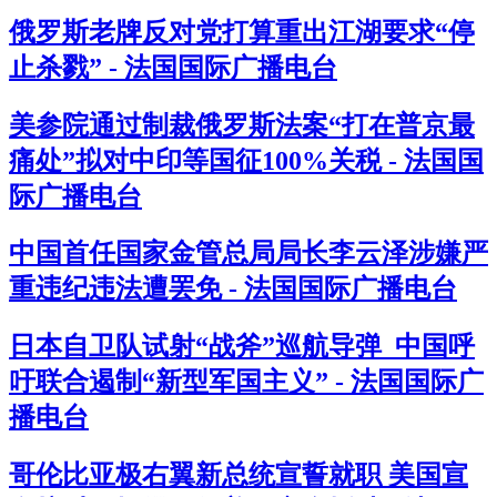
俄罗斯老牌反对党打算重出江湖要求“停
止杀戮” - 法国国际广播电台
美参院通过制裁俄罗斯法案“打在普京最
痛处”拟对中印等国征100%关税 - 法国国
际广播电台
中国首任国家金管总局局长李云泽涉嫌严
重违纪违法遭罢免 - 法国国际广播电台
日本自卫队试射“战斧”巡航导弹 中国呼
吁联合遏制“新型军国主义” - 法国国际广
播电台
哥伦比亚极右翼新总统宣誓就职 美国宣