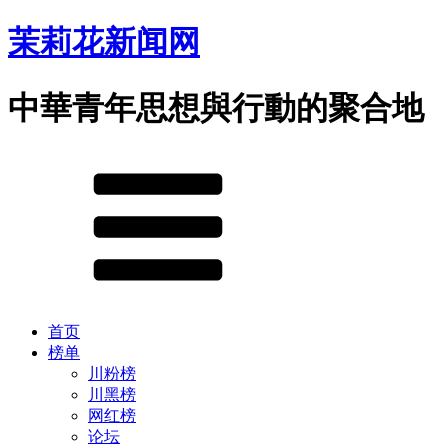
茉莉花新闻网
中華青年思想與行動的聚合地
首页
榜单
川粉榜
川黑榜
网红榜
论坛