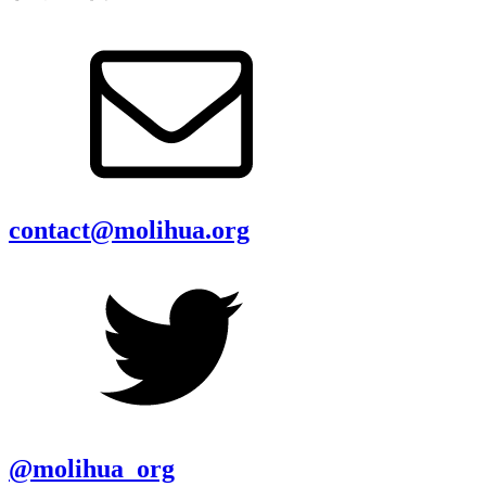
contact@molihua.org
@molihua_org