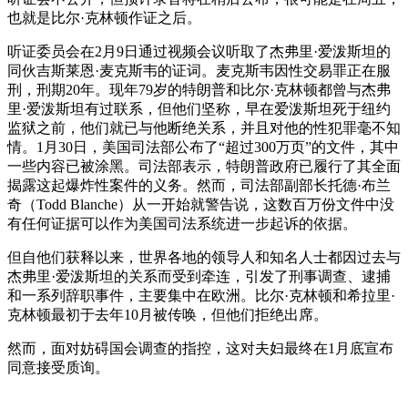
也就是比尔·克林顿作证之后。
听证委员会在2月9日通过视频会议听取了杰弗里·爱泼斯坦的
同伙吉斯莱恩·麦克斯韦的证词。麦克斯韦因性交易罪正在服
刑，刑期20年。现年79岁的特朗普和比尔·克林顿都曾与杰弗
里·爱泼斯坦有过联系，但他们坚称，早在爱泼斯坦死于纽约
监狱之前，他们就已与他断绝关系，并且对他的性犯罪毫不知
情。1月30日，美国司法部公布了“超过300万页”的文件，其中
一些内容已被涂黑。司法部表示，特朗普政府已履行了其全面
揭露这起爆炸性案件的义务。然而，司法部副部长托德·布兰
奇（Todd Blanche）从一开始就警告说，这数百万份文件中没
有任何证据可以作为美国司法系统进一步起诉的依据。
但自他们获释以来，世界各地的领导人和知名人士都因过去与
杰弗里·爱泼斯坦的关系而受到牵连，引发了刑事调查、逮捕
和一系列辞职事件，主要集中在欧洲。比尔·克林顿和希拉里·
克林顿最初于去年10月被传唤，但他们拒绝出席。
然而，面对妨碍国会调查的指控，这对夫妇最终在1月底宣布
同意接受质询。