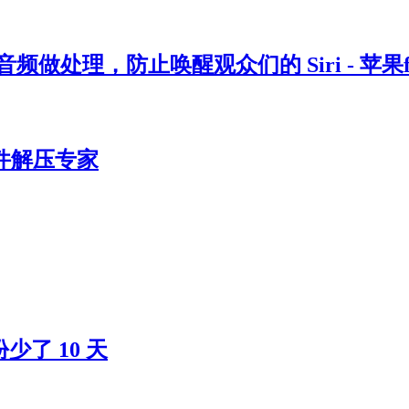
频做处理，防止唤醒观众们的 Siri - 苹果f
 全能文件解压专家
少了 10 天