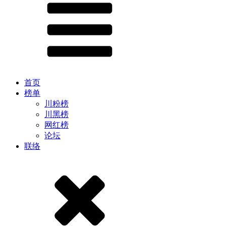
首页
榜单
川粉榜
川黑榜
网红榜
论坛
联络