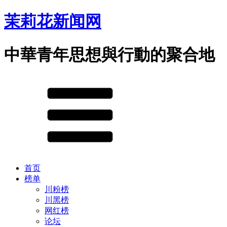
茉莉花新闻网
中華青年思想與行動的聚合地
首页
榜单
川粉榜
川黑榜
网红榜
论坛