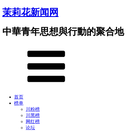
茉莉花新闻网
中華青年思想與行動的聚合地
首页
榜单
川粉榜
川黑榜
网红榜
论坛