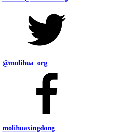
@molihua_org
molihuaxingdong