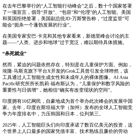
在去年巴黎举行的“人工智能行动峰会”之后，数十个国家签署
了一项宣言，倡导“开放”、“包容”和“伦理”的人工智能。美国
和英国拒绝签署，美国副总统JD·万斯警告称，“过度监管”可
能会“扼杀一个蓬勃发展的行业”。
在美国专家安巴·卡克和其他专家看来，新德里峰会讨论的主
题——“人类、进步和地球”过于宽泛，难以期待具体措施。
“杀死就业”
然而，紧迫的问题依然存在，特别是在儿童保护方面。例如，
埃隆·马斯克旗下平台X开发的Grok工具曾引发全球哗然，该
工具通过人工智能生成女性和未成年人的裸体图像。AI Asia
Pacific研究所所长凯莉·福布斯认为，“儿童保护和数字风险的
重要性与日俱增”，她相信“确实有改变现状的空间”。
印度拥有10亿网民，自豪地成为首个举办此次峰会的发展中国
家。去年，印度在斯坦福大学（加州）发布的全球人工智能竞
争力年度排名中，力压韩国和日本，位列第三。
2025年，人工智能巨头们向印度承诺了数百亿美元的投资，这
个世界上人口最多的国家凭借丰富、技术熟练且廉价的劳动