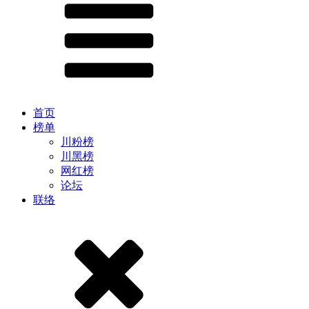
首页
榜单
川粉榜
川黑榜
网红榜
论坛
联络