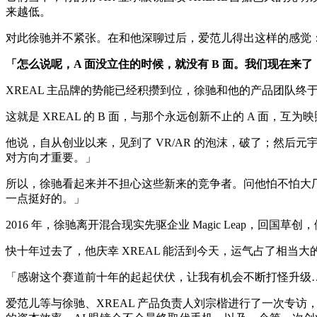
来越低。
对此徐驰并不紧张。在和他深聊过后，爱范儿得出这样的感觉：X
「怎么说呢，A 面没立住的时候，就没有 B 面。我们现在来
XREAL 主品牌的势能已经积攒到位，徐驰和他的产品团队终
这就是 XREAL 的 B 面，与那个永远创新不止的 A 面，互为
他说，自从创业以来，见到了 VR/AR 的泡沫，破了；然
对方向才重要。」
所以，徐驰看起来并不担心这些新来的竞争者。问他怕不怕大
一点挺好的。」
2016 年，徐驰离开混合现实先驱企业 Magic Leap，回国
快十年过去了，他庆幸 XREAL 能活到今天，运气占了相当大
「感谢这个赛道前十年的起起伏伏，让我有机会不断打怪升级
爱范儿等与徐驰、XREAL 产品负责人刘宗楷进行了一次专访，从全