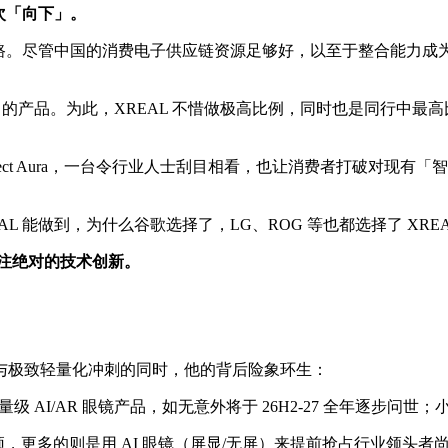
次「向下」。
道路。尽管中国的消费电子供应链资源足够好，以至于整合能力成为
」的产品。为此，XREAL 不惜做极高比例，同时也是同行中
出 Project Aura，一台令行业人士刮目相看，也让消费者打
 能做到，为什么谷歌选择了，LG、ROG 等也都选择了 XRE
押注绝对的技术创新。
与极致轻量化冲刺的同时，他的背后险象环生：
多轻量级 AI/AR 眼镜产品，如无意外将于 26H2-27 全年逐步问世
光明顶，更多的则是用 AI 眼镜（屏显/无屏）来提前抢占行业领