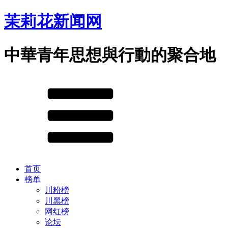
茉莉花新闻网
中華青年思想與行動的聚合地
首页
榜单
川粉榜
川黑榜
网红榜
论坛