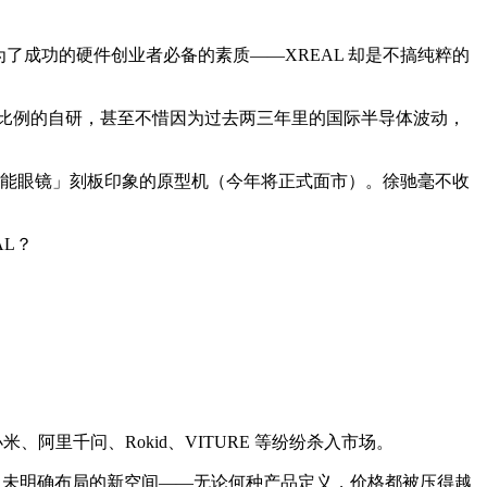
了成功的硬件创业者必备的素质——XREAL 却是不搞纯粹的
最高比例的自研，甚至不惜因为过去两三年里的国际半导体波动，
破对现有「智能眼镜」刻板印象的原型机（今年将正式面市）。徐驰毫不收
AL？
；小米、阿里千问、Rokid、VITURE 等纷纷杀入市场。
头者尚未明确布局的新空间——无论何种产品定义，价格都被压得越