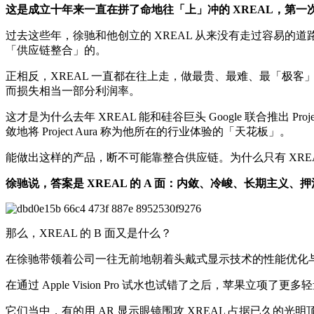
这是成立十年来一直在拼了命地往「上」冲的 XREAL，第一
过去这些年，徐驰和他创立的 XREAL 从来没有走过容易的
「供应链整合」的。
正相反，XREAL 一直都在往上走，做最贵、最难、最「极客
而损失相当一部分利润率。
这才是为什么去年 XREAL 能和硅谷巨头 Google 联合推
敛地将 Project Aura 称为他所在的行业体验的「天花板」。
能做出这样的产品，断不可能靠整合供应链。为什么只有 XREAL
徐驰说，答案是 XREAL 的 A 面：内敛、冷峻、长期主义、
那么，XREAL 的 B 面又是什么？
在徐驰带领着公司一往无前地朝着头戴式显示技术的性能优化
在通过 Apple Vision Pro 试水也试错了之后，苹果立项了更
它们当中，有的用 AR 显示眼镜围攻 XREAL 占据已久的