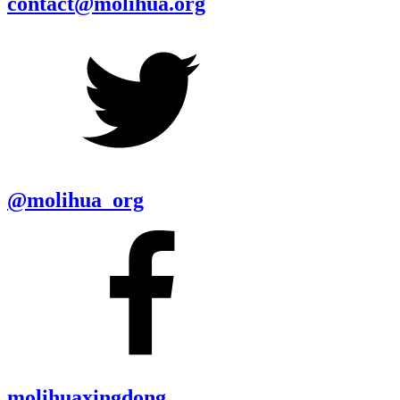
contact@molihua.org
@molihua_org
molihuaxingdong