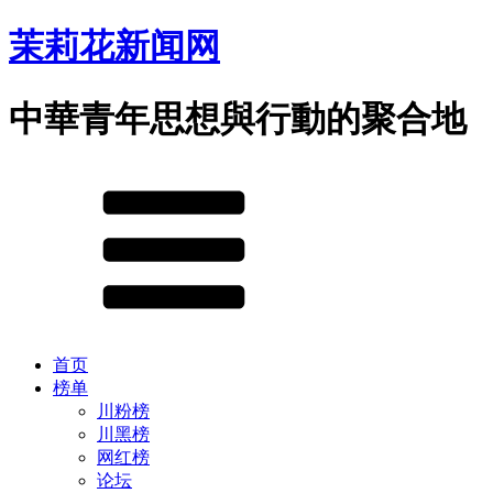
茉莉花新闻网
中華青年思想與行動的聚合地
首页
榜单
川粉榜
川黑榜
网红榜
论坛