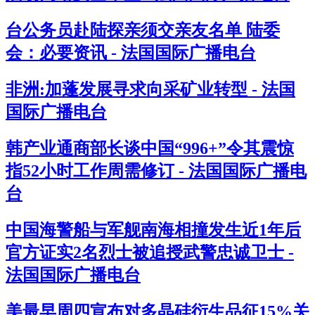
台公务员赴陆探亲须交亲友名单 陆委
会：必要资讯 - 法国国际广播电台
非洲:加蓬发展寻求向采矿业转型 - 法国
国际广播电台
韩产业通商部长谈中国“996+”令其震惊
指52小时工作周需修订 - 法国国际广播电
台
中国海警船与军舰南海相撞发生近1年后
官方证实2名烈士被追授武警忠诚卫士 -
法国国际广播电台
美最早周四宣布对多晶硅衍生品征15%关