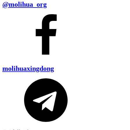
@molihua_org
molihuaxingdong