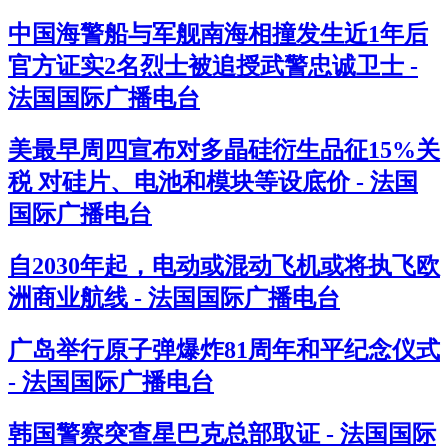
中国海警船与军舰南海相撞发生近1年后
官方证实2名烈士被追授武警忠诚卫士 -
法国国际广播电台
美最早周四宣布对多晶硅衍生品征15%关
税 对硅片、电池和模块等设底价 - 法国
国际广播电台
自2030年起，电动或混动飞机或将执飞欧
洲商业航线 - 法国国际广播电台
广岛举行原子弹爆炸81周年和平纪念仪式
- 法国国际广播电台
韩国警察突查星巴克总部取证 - 法国国际