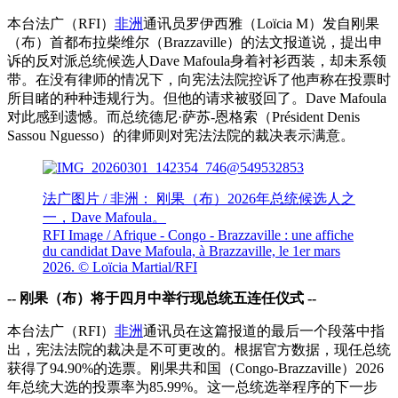
本台法广（RFI）
非洲
通讯员罗伊西雅（Loïcia M）发自刚果
（布）首都布拉柴维尔（Brazzaville）的法文报道说，提出申
诉的反对派总统候选人Dave Mafoula身着衬衫西装，却未系领
带。在没有律师的情况下，向宪法法院控诉了他声称在投票时
所目睹的种种违规行为。但他的请求被驳回了。Dave Mafoula
对此感到遗憾。而总统德尼·萨苏-恩格索（Président Denis
Sassou Nguesso）的律师则对宪法法院的裁决表示满意。
法广图片 / 非洲： 刚果（布）2026年总统候选人之
一，Dave Mafoula。
RFI Image / Afrique - Congo - Brazzaville : une affiche
du candidat Dave Mafoula, à Brazzaville, le 1er mars
2026.
© Loïcia Martial/RFI
-- 刚果（布）将于四月中举行现总统五连任仪式 --
本台法广（RFI）
非洲
通讯员在这篇报道的最后一个段落中指
出，宪法法院的裁决是不可更改的。根据官方数据，现任总统
获得了94.90%的选票。刚果共和国（Congo-Brazzaville）2026
年总统大选的投票率为85.99%。这一总统选举程序的下一步