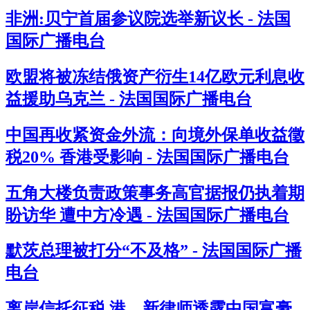
非洲:贝宁首届参议院选举新议长 - 法国
国际广播电台
欧盟将被冻结俄资产衍生14亿欧元利息收
益援助乌克兰 - 法国国际广播电台
中国再收紧资金外流：向境外保单收益徵
税20% 香港受影响 - 法国国际广播电台
五角大楼负责政策事务高官据报仍执着期
盼访华 遭中方冷遇 - 法国国际广播电台
默茨总理被打分“不及格” - 法国国际广播
电台
离岸信托征税 港、新律师透露中国富豪