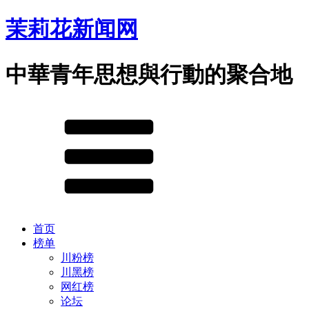
茉莉花新闻网
中華青年思想與行動的聚合地
首页
榜单
川粉榜
川黑榜
网红榜
论坛