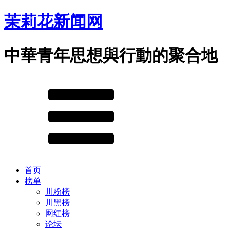
茉莉花新闻网
中華青年思想與行動的聚合地
首页
榜单
川粉榜
川黑榜
网红榜
论坛