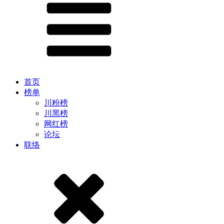
首页
榜单
川粉榜
川黑榜
网红榜
论坛
联络