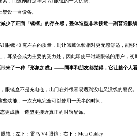
素，而这刚好是华为 AI 眼镜的一大优势。
上架设一台设备。
极大减少了正面「镜框」的存在感，整体造型非常接近一副普通眼
I 眼镜 40 克左右的质量，则让佩戴体验相对更无感舒适，能
上，耳朵会成为主要的受力处，因此即使平时戴眼镜的用户，初
它还带来了一种「形象加成」——同事和朋友都觉得，它让整个人
形式，眼镜盒不是充电仓，出门在外很容易遇到没电又没线的窘况
这些功能，一次充电完全可以使用一天半的时间。
，形态更成熟，造型更接近真正的时尚配饰。
 眼镜；左下：雷鸟 V4 眼镜；右下：Meta Oakley