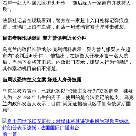
右岸一处大型居民区街头开枪，“随后躲入一家超市并挟持人
质”。
法新社记者在现场看到，警方在一家超市入口处标记弹痕位
置，玻璃门上留有血迹，商店一扇玻璃窗被子弹冲击破裂。
目击者称现场混乱 警方曾谈判近40分钟
乌克兰内政部长伊戈尔·克利缅科表示，警方曾与嫌疑人在超
市内“谈判近40分钟”。他指出，在嫌疑人开枪杀害一名人质
后，当局下令将其击毙。内政部门表示，嫌疑人行为“混乱”，
其作案动机目前仍不清楚。
当局以恐怖主义立案 嫌疑人身份披露
乌克兰检方表示，已就此案以“恐怖主义行为”立案调查。嫌疑
人为一名1968年出生的男子，使用的是合法登记的枪支。乌克
兰内政部发言人表示，目前“尚无证据确认凶手拥有俄罗斯国
籍”。
前一篇