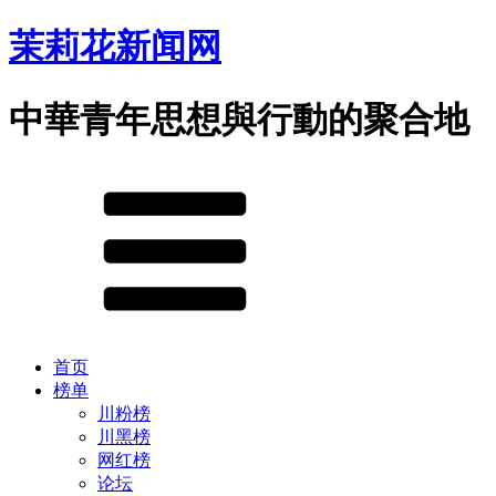
茉莉花新闻网
中華青年思想與行動的聚合地
首页
榜单
川粉榜
川黑榜
网红榜
论坛