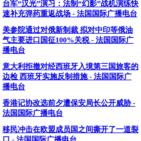
台军“汉光”演习：法制“幻影”战机演练快
速补充弹药重返战场 - 法国国际广播电台
美参院通过对俄新制裁 拟对中印等俄油
气主要进口国征100%关税 - 法国国际广
播电台
意大利拒撤对经西班牙入境第三国旅客的
边检 西班牙实施反制措施 - 法国国际广
播电台
香港记协改选前夕遭保安局长公开威胁 -
法国国际广播电台
移民冲击在欧盟成员国之间撕开了一道裂
口 - 法国国际广播电台