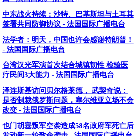
中东战火持续：沙特、巴基斯坦与土耳其
签署共同防御协议 - 法国国际广播电台
法学者：明天，中国也许会感谢特朗普！
- 法国国际广播电台
台湾汉光军演首次结合城镇韧性 检验医
疗民间3大能力 - 法国国际广播电台
泽连斯基访问贝尔格莱德， 武契奇说：
是否制裁俄罗斯问题，塞尔维亚立场不会
改变 - 法国国际广播电台
也门胡塞叛军空袭造成58名政府军死亡后
发动新一轮致命袭击 - 法国国际广播电台