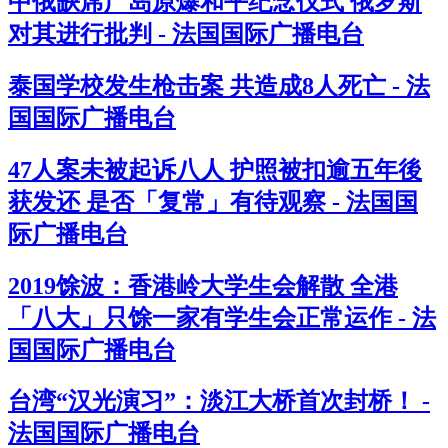
中俄缺席广岛原爆和平纪念仪式 俄罗斯
对其进行批判 - 法国国际广播电台
泰国学校发生枪击案 共造成8人死亡 - 法
国国际广播电台
47人案未被起诉八人 护照被扣逾五年後
获发还 是否「复常」有待观察 - 法国国
际广播电台
2019馀波：香港岭大学生会解散 全港
「八大」只馀一家有学生会正常运作 - 法
国国际广播电台
台湾“汉光演习”：淡江大桥首次封桥！ -
法国国际广播电台