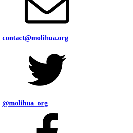
contact@molihua.org
@molihua_org