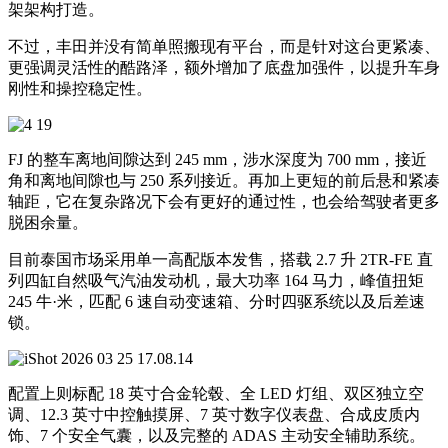
架架构打造。
不过，丰田并没有简单照搬现有平台，而是针对这台更紧凑、
更强调灵活性的酷路泽，额外增加了底盘加强件，以提升车身
刚性和操控稳定性。
FJ 的整车离地间隙达到 245 mm，涉水深度为 700 mm，接近
角和离地间隙也与 250 系列接近。再加上更短的前后悬和紧凑
轴距，它在复杂路况下会有更好的通过性，也会给驾驶者更多
脱困余量。
目前泰国市场采用单一高配版本发售，搭载 2.7 升 2TR-FE 直
列四缸自然吸气汽油发动机，最大功率 164 马力，峰值扭矩
245 牛·米，匹配 6 速自动变速箱、分时四驱系统以及后差速
锁。
配置上则标配 18 英寸合金轮毂、全 LED 灯组、双区独立空
调、12.3 英寸中控触摸屏、7 英寸数字仪表盘、合成皮质内
饰、7 个安全气囊，以及完整的 ADAS 主动安全辅助系统。