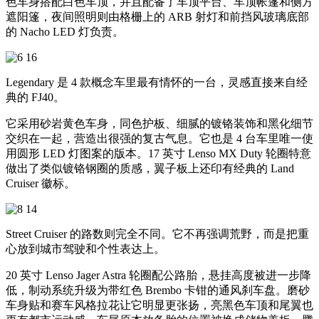
色车身搭配白色车顶，并且配备了车顶平台、车顶帐篷和侧方
遮阳篷，夜间照明则由格栅上的 ARB 射灯和前挡风玻璃底部
的 Nacho LED 灯负责。
Legendary 是 4 款概念车里最有情怀的一台，灵感直接来自经
典的 FJ40。
它采用砂岩黄色车身，同色护板、细腻的镀铬装饰和黑化细节
交织在一起，营造出很强的复古气息。它也是 4 台车里唯一使
用圆形 LED 灯图案的版本。17 英寸 Lenso MX Duty 轮圈特意
做出了类似镀铬钢圈的质感，翼子板上还印有经典的 Land
Cruiser 徽标。
Street Cruiser 的路数则完全不同。它不再强调荒野，而是把重
心放到城市驾驶和个性表达上。
20 英寸 Lenso Jager Astra 轮圈配公路胎，悬挂高度被进一步降
低，制动系统升级为带红色 Brembo 卡钳的通风刹车盘。磨砂
车身贴和赛车风格拉花让它明显更张扬，亮黑色车顶和尾翼也