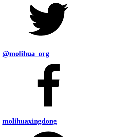
@molihua_org
molihuaxingdong