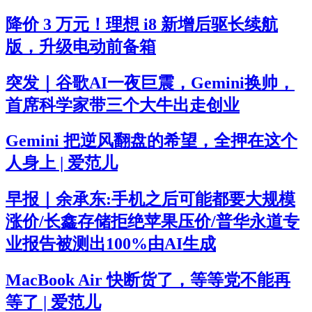
降价 3 万元！理想 i8 新增后驱长续航
版，升级电动前备箱
突发｜谷歌AI一夜巨震，Gemini换帅，
首席科学家带三个大牛出走创业
Gemini 把逆风翻盘的希望，全押在这个
人身上 | 爱范儿
早报｜余承东:手机之后可能都要大规模
涨价/长鑫存储拒绝苹果压价/普华永道专
业报告被测出100%由AI生成
MacBook Air 快断货了，等等党不能再
等了 | 爱范儿