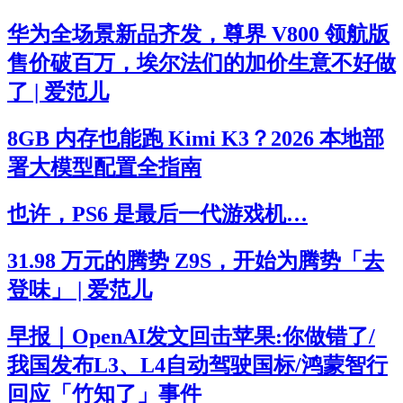
华为全场景新品齐发，尊界 V800 领航版
售价破百万，埃尔法们的加价生意不好做
了 | 爱范儿
8GB 内存也能跑 Kimi K3？2026 本地部
署大模型配置全指南
也许，PS6 是最后一代游戏机…
31.98 万元的腾势 Z9S，开始为腾势「去
登味」 | 爱范儿
早报｜OpenAI发文回击苹果:你做错了/
我国发布L3、L4自动驾驶国标/鸿蒙智行
回应「竹知了」事件