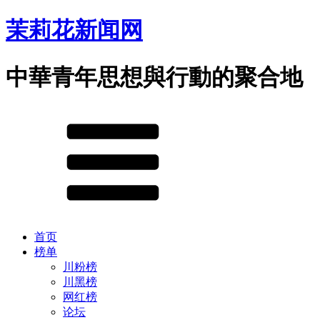
茉莉花新闻网
中華青年思想與行動的聚合地
首页
榜单
川粉榜
川黑榜
网红榜
论坛