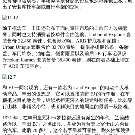
更有都市运动感。车尾原本放备胎的位置被换成储物盖板，腾
出了安装摩托车架或自行车架的空间。
除了概念车，丰田还公布了面向泰国市场的 3 款官方改装套
餐，同时也支持消费者按单件自由选购。Unbound Explorer 套
装售价 32,450 泰铢，包含涉水喉、ARB 护底板和泥挡；
Urban Unique 套装售价 32,700 泰铢，提供格栅装饰条、备胎
盖、车门饰条、油箱盖、侧窗雨眉以及前后 2K 行车记录仪；
Freedom Journey 套装售价 36,400 泰铢，则在前者基础上增加
了 ARB 车顶平台。
和 FJ 一同出现的，还有一款名为 Land Hopper 的电动个人移
动产品。丰田的设想是，它可以直接装进 FJ 的行李厢，在车
辆抵达目的地之后，继续承担更深入的短途移动任务，比如穿
行山林、非铺装小径，或者解决目的地周边的最后一段路程。
1951 年，在丰田皇冠和卡罗拉都还没有诞生的年代，兰德酷
路泽以「丰田 BJ」之名出现，并成为首台登上富士山六合目
的汽车。此后 70 多年，这个名字靠着可靠性、耐久性和硬派