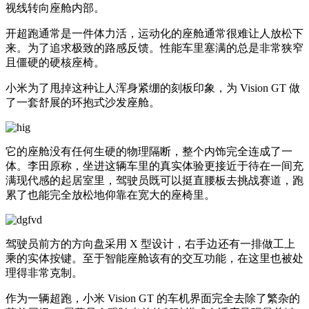
视线转向座舱内部。
开超跑通常是一件体力活，运动化的座舱通常很难让人放松下
来。为了追求极致的路感反馈。性能车里塞满的总是非常狭窄
且僵硬的硬核座椅。
小米为了甩掉这种让人浑身紧绷的刻板印象，为 Vision GT 做
了一套舒展的环抱式沙发座舱。
它的座舱没有任何生硬的物理隔断，整个内饰完全连成了一
体。李田原称，坐进这辆车里的真实体验更接近于待在一间充
满现代感的起居室里，驾驶员既可以挺直腰板去挑战赛道，跑
累了也能完全放松地仰靠在宽大的座椅里。
驾驶员前方的方向盘采用 X 型设计，右手边还有一排做工上
乘的实体按键。至于智能座舱该有的交互功能，在这里也被处
理得非常克制。
作为一辆超跑，小米 Vision GT 的车机界面完全去除了繁杂的