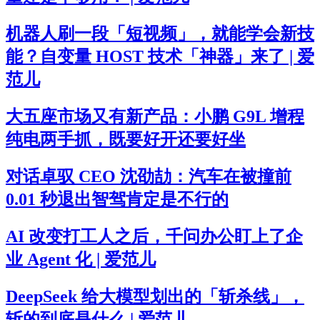
机器人刷一段「短视频」，就能学会新技
能？自变量 HOST 技术「神器」来了 | 爱
范儿
大五座市场又有新产品：小鹏 G9L 增程
纯电两手抓，既要好开还要好坐
对话卓驭 CEO 沈劭劼：汽车在被撞前
0.01 秒退出智驾肯定是不行的
AI 改变打工人之后，千问办公盯上了企
业 Agent 化 | 爱范儿
DeepSeek 给大模型划出的「斩杀线」，
斩的到底是什么 | 爱范儿