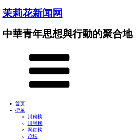
茉莉花新闻网
中華青年思想與行動的聚合地
首页
榜单
川粉榜
川黑榜
网红榜
论坛