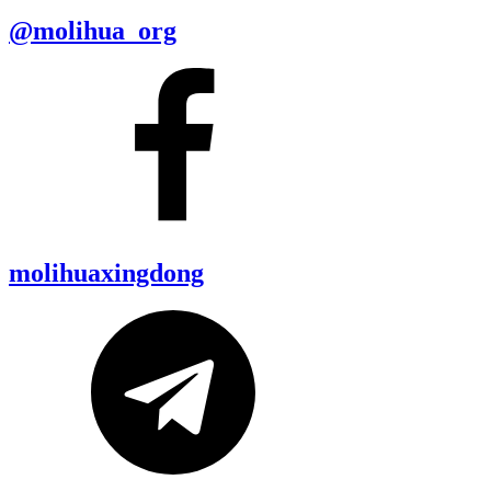
@molihua_org
molihuaxingdong