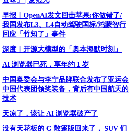
登味」 | 爱范儿
早报｜OpenAI发文回击苹果:你做错了/
我国发布L3、L4自动驾驶国标/鸿蒙智行
回应「竹知了」事件
深度｜开源大模型的「奥本海默时刻」
AI 浏览器已死，享年约 1 岁
中国奥委会与李宁品牌联合发布了亚运会
中国代表团领奖装备，背后有中国航天的
技术
天凉了，该让 AI 浏览器破产了
没有天花板的 G 敞篷版回来了， SUV 们