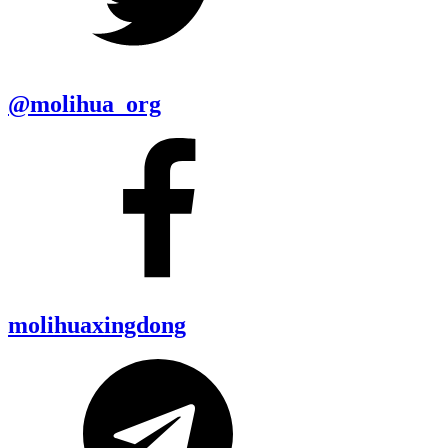
@molihua_org
molihuaxingdong