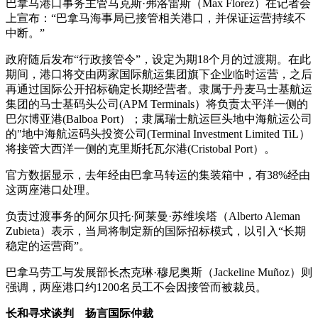
巴拿马港口事务主管马克斯·弗洛雷斯（Max Florez）在记者会
上宣布：“巴拿马海事局已接管相关港口，并保证运营持续不
中断。”
政府随后发布“行政接管令”，设定为期18个月的过渡期。在此
期间，港口将交由两家国际航运集团旗下企业临时运营，之后
再通过国际公开招标确定长期经营者。隶属于丹麦马士基航运
集团的马士基码头公司(APM Terminals）将负责太平洋一侧的
巴尔博亚港(Balboa Port）；隶属瑞士航运巨头地中海航运公司
的"地中海航运码头投资公司(Terminal Investment Limited TiL）
将接管大西洋一侧的克里斯托瓦尔港(Cristobal Port）。
官方数据显示，去年经由巴拿马转运的集装箱中，有38%经由
这两座港口处理。
负责过渡事务的阿尔贝托·阿莱曼·苏维埃塔（Alberto Aleman
Zubieta）表示，当局将制定新的国际招标模式，以引入“长期
稳定的运营商”。
巴拿马劳工与发展部长杰克琳·穆尼奥斯（Jackeline Muñoz）则
强调，两座港口约1200名员工不会因接管而被裁员。
长和寻求谈判 扬言国际仲裁