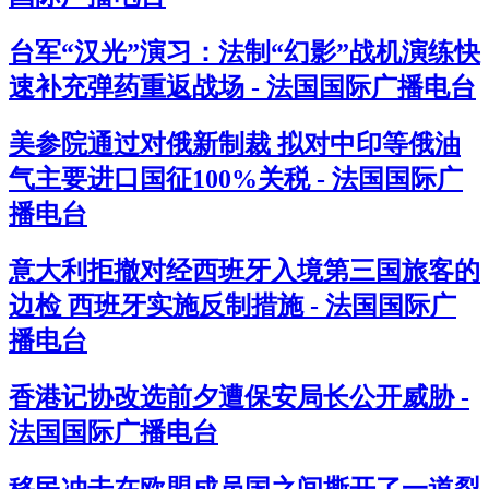
台军“汉光”演习：法制“幻影”战机演练快
速补充弹药重返战场 - 法国国际广播电台
美参院通过对俄新制裁 拟对中印等俄油
气主要进口国征100%关税 - 法国国际广
播电台
意大利拒撤对经西班牙入境第三国旅客的
边检 西班牙实施反制措施 - 法国国际广
播电台
香港记协改选前夕遭保安局长公开威胁 -
法国国际广播电台
移民冲击在欧盟成员国之间撕开了一道裂