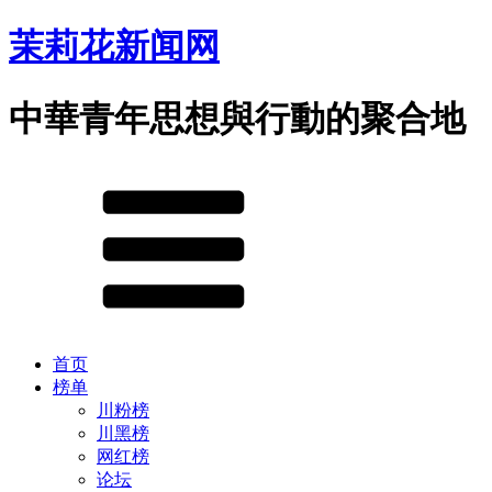
茉莉花新闻网
中華青年思想與行動的聚合地
首页
榜单
川粉榜
川黑榜
网红榜
论坛