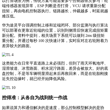
以打滑场景为例，传统方案可能需要多个控制器依次参与：轮
端传感器发现异常，ESP 判断是否打滑，VCU 请求重新分配
扭矩，再由电机控制器执行。链路越长，仲裁越多，时延就越
难压低。
华为途灵平台强调控制上移和近端闭环。部分监测与执行算法
可以部署在更靠近轮端的位置，识别到侧滑后快速完成扭矩重
新分配。资料中提到，相关场景下系统可以做到 2ms 级扭矩
重分配，并通过每秒 100 次快速计算，实时应对左右轮附着力
差异较大的路面。
这类能力在日常平直道路上未必强烈，但到了雨天环氧地坪、
湿滑坡道、冰雪路面、积水泥泞路面，差异会被放大。好的底
盘控制，不是等车辆明显滑起来后再救回来，而是在轮胎刚接
近失控边缘时，就已经开始降低风险。
控得准：从各自为战到统一作战
如果说算力和通信解决的是速度，那么控制模型解决的是协