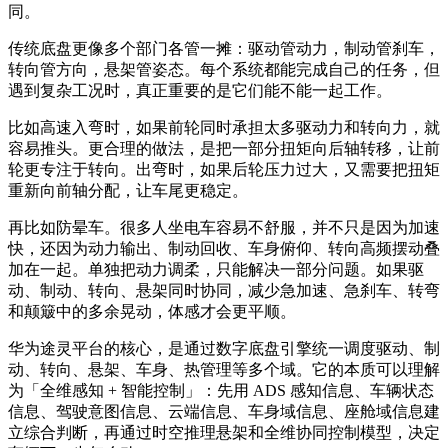
同。
传统底盘更像多个部门各管一摊：驱动管动力，制动管刹车，
转向管方向，悬架管姿态。每个系统都能完成自己的任务，但
遇到复杂工况时，真正重要的是它们能不能一起工作。
比如高速入弯时，如果前轮同时承担太多驱动力和转向力，就
容易推头。更合理的做法，是把一部分扭矩向后轴转移，让前
轮更专注于转向。出弯时，如果后轮压力过大，又需要把扭矩
重新向前轴分配，让车尾更稳定。
再比如防晕车。很多人坐电车容易不舒服，并不只是因为加速
快，还因为动力输出、制动回收、车身俯仰、转向高频摆动叠
加在一起。单独把动力调柔，只能解决一部分问题。如果驱
动、制动、转向、悬架同时协同，减少急加速、急刹车、转弯
和颠簸中的多余晃动，体感才会更平顺。
华为途灵平台的核心，是通过数字底盘引擎统一调度驱动、制
动、转向、悬架、车身、热管理等多个域。它的本质可以理解
为「全维感知 + 智能控制」：先用 ADS 感知信息、车辆状态
信息、驾驶意图信息、云端信息、车身域信息、座舱域信息建
立综合判断，再通过时空推理悬架和全维协同控制模型，决定