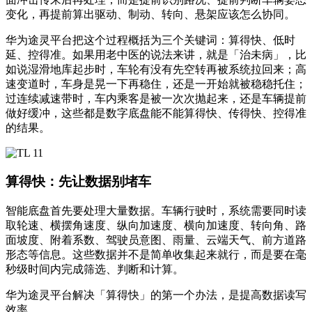
变化，再提前算出驱动、制动、转向、悬架应该怎么协同。
华为途灵平台把这个过程概括为三个关键词：算得快、低时
延、控得准。如果用老中医的说法来讲，就是「治未病」，比
如说湿滑地库起步时，车轮有没有先空转再被系统拉回来；高
速变道时，车身是晃一下再稳住，还是一开始就被稳稳托住；
过连续减速带时，车内乘客是被一次次抛起来，还是车辆提前
做好缓冲，这些都是数字底盘能不能算得快、传得快、控得准
的结果。
算得快：先让数据别堵车
智能底盘首先要处理大量数据。车辆行驶时，系统需要同时读
取轮速、横摆角速度、纵向加速度、横向加速度、转向角、路
面坡度、附着系数、驾驶员意图、雨量、云端天气、前方道路
形态等信息。这些数据并不是简单收集起来就行，而是要在毫
秒级时间内完成筛选、判断和计算。
华为途灵平台解决「算得快」的第一个办法，是提高数据读写
效率。