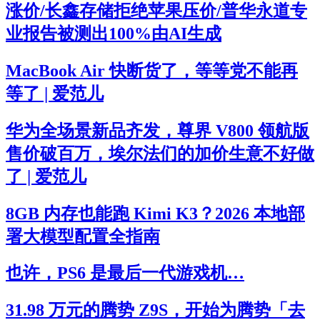
涨价/长鑫存储拒绝苹果压价/普华永道专
业报告被测出100%由AI生成
MacBook Air 快断货了，等等党不能再
等了 | 爱范儿
华为全场景新品齐发，尊界 V800 领航版
售价破百万，埃尔法们的加价生意不好做
了 | 爱范儿
8GB 内存也能跑 Kimi K3？2026 本地部
署大模型配置全指南
也许，PS6 是最后一代游戏机…
31.98 万元的腾势 Z9S，开始为腾势「去