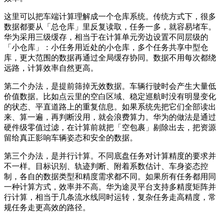
这里可以把车端计算理解成一个仓库系统。传统方式下，很多
数据都要从「总仓库」里反复读取，任务一多，就容易堵车。
华为采用三级缓存，相当于在计算单元旁边设置不同层级的
「小仓库」：小任务用近处的小仓库，多个任务共享中型仓
库，更大范围的数据再通过全局缓存协同。数据不用每次都绕
远路，计算效率自然更高。
第二个办法，是提前筛掉无效数据。车辆行驶时会产生大量低
价值数据。比如点云里的空白区域、稳定巡航时没有明显变化
的状态、平直道路上的重复信息。如果系统先把它们全部读出
来、算一遍，再判断没用，就会浪费算力。华为的做法是通过
硬件级零值过滤，在计算前就把「空包裹」剔除出去，把资源
留给真正影响车辆姿态和安全的数据。
第三个办法，是并行计算。不同底盘任务对计算精度的要求并
不一样。目标识别、轨迹判断、附着系数估计、车身姿态控
制，各自的数据类型和精度需求都不同。如果所有任务都用同
一种计算方式，效率并不高。华为途灵平台支持多精度矩阵并
行计算，相当于几条流水线同时运转，复杂任务走高精度，常
规任务走更高效的路径。