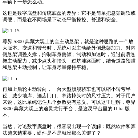
车辆下一步怎么动。
这也是数字底盘和传统底盘的差异：它不是简单把悬架调软或
调硬，而是在不同场景下动态平衡操控、舒适和安全。
尊界 S800 典藏大观上的全主动悬架，就是这种思路的一个放
大版本。变道和转弯时，系统可以主动给外侧悬架加力、对内
侧悬架调整支撑，抑制车身侧倾；制动和加速时，通过前后悬
架主动配力，减少点头和抬头；过坑洼路面时，结合道路预瞄
和悬架主动控制，让车身尽量保持平稳。
再加上后轮主动转向，一台大型旗舰轿车也可以缩小转弯半
径，减少地库、酒店门口、窄路掉头时的尺寸压力。对于用户
来说，这比单纯记住几个参数更有意义。可以这里理解，尊界
S800 典藏大观上的途灵龙行平台，是途灵平台里的 Ultra 版
本。
当然，讨论数字底盘时，很容易出现一个误解：既然软件和算
法越来越重要，硬件是不是就没那么关键了？