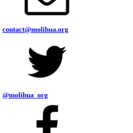
contact@molihua.org
@molihua_org