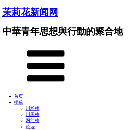
茉莉花新闻网
中華青年思想與行動的聚合地
首页
榜单
川粉榜
川黑榜
网红榜
论坛