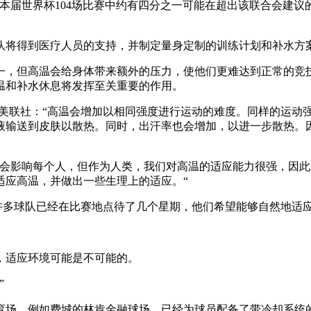
称，本届世界杯104场比赛中约有四分之一可能在超出该联合会建
球队将得到医疗人员的支持，并制定量身定制的训练计划和补水方
，但高温会给身体带来额外的压力，使他们更难达到正常的竞技
温和补水休息将发挥至关重要的作用。
美联社：“高温会增加以相同强度进行运动的难度。同样的运动强
液输送到皮肤以散热。同时，出汗率也会增加，以进一步散热。
实会影响每个人，但作为人类，我们对高温的适应能力很强，因
适应高温，并做出一些生理上的适应。“
许多球队已经在比赛地点待了几个星期，他们希望能够自然地适应
，适应环境可能是不可能的。
”
育场，例如费城的林肯金融球场，已经为球员配备了带冷却系统