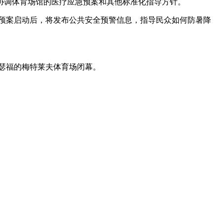
协调体育场馆的医疗应急预案和其他标准化指导方针。
预案启动后，将发布公共安全预警信息，指导民众如何防暑降
州东卢瑟福的梅特莱夫体育场闭幕。