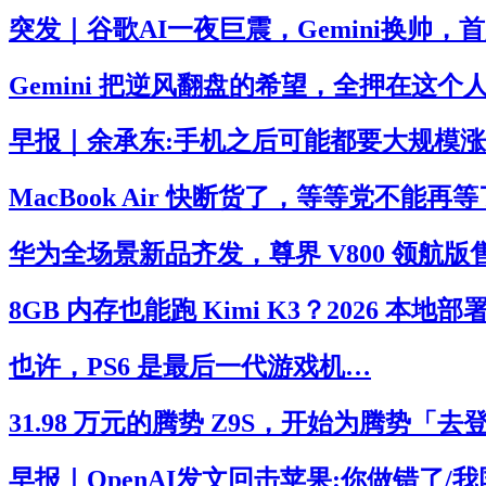
突发｜谷歌AI一夜巨震，Gemini换帅
Gemini 把逆风翻盘的希望，全押在这个人
早报｜余承东:手机之后可能都要大规模涨价
MacBook Air 快断货了，等等党不能再等
华为全场景新品齐发，尊界 V800 领航
8GB 内存也能跑 Kimi K3？2026 本
也许，PS6 是最后一代游戏机…
31.98 万元的腾势 Z9S，开始为腾势「去登
早报｜OpenAI发文回击苹果:你做错了