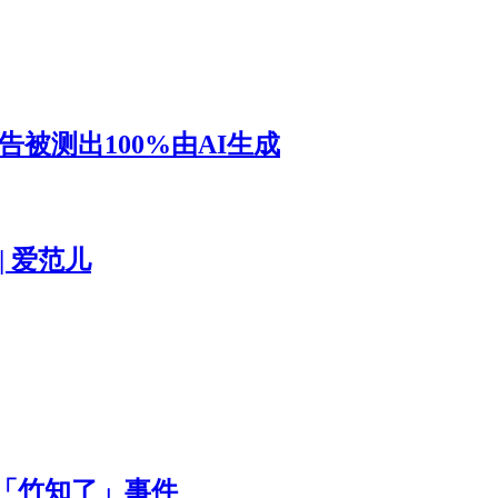
被测出100%由AI生成
 爱范儿
应「竹知了」事件