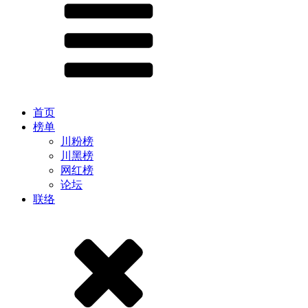
首页
榜单
川粉榜
川黑榜
网红榜
论坛
联络