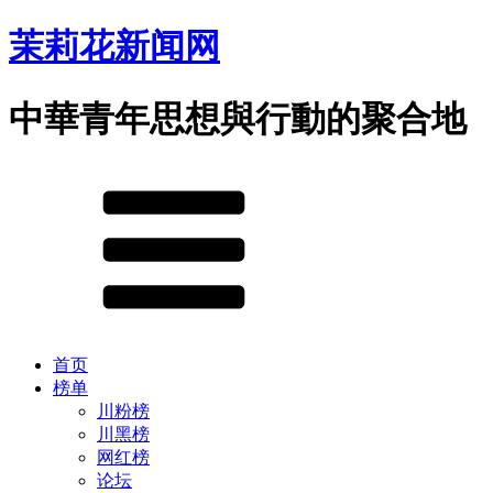
茉莉花新闻网
中華青年思想與行動的聚合地
首页
榜单
川粉榜
川黑榜
网红榜
论坛