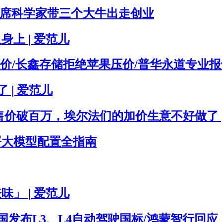
，首席科学家带三个大牛出走创业
身上 | 爱范儿
/长鑫存储拒绝苹果压价/普华永道专业报告
了 | 爱范儿
版售价破百万，埃尔法们的加价生意不好做了 |
地部署大模型配置全指南
味」 | 爱范儿
/我国发布L3、L4自动驾驶国标/鸿蒙智行回