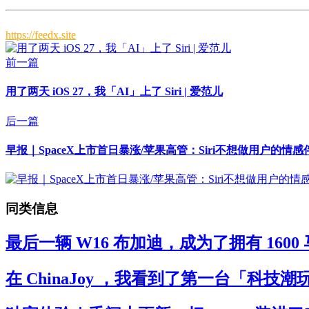
https://feedx.site
前一篇
用了两天 iOS 27，我「AI」上了 Siri | 爱范儿
后一篇
早报｜SpaceX上市首日暴涨/苹果高管：Siri不想做用户
同类信息
最后一辆 W16 布加迪，成为了拥有 160
在 ChinaJoy ，我看到了第一台「科技潮