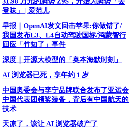
31.98 万元的腾势 Z9S，开始为腾势「去
登味」 | 爱范儿
早报｜OpenAI发文回击苹果:你做错了/
我国发布L3、L4自动驾驶国标/鸿蒙智行
回应「竹知了」事件
深度｜开源大模型的「奥本海默时刻」
AI 浏览器已死，享年约 1 岁
中国奥委会与李宁品牌联合发布了亚运会
中国代表团领奖装备，背后有中国航天的
技术
天凉了，该让 AI 浏览器破产了