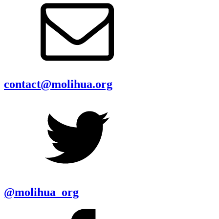
contact@molihua.org
@molihua_org