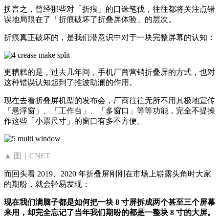
换言之，曾经那些对「折痕」的口诛笔伐，往往都将关注点错
误地局限在了「折痕破坏了折叠屏体验」的层次。
折痕真正破坏的，是我们潜意识中对于一块完整屏幕的认知：
更糟糕的是，过去几年间，手机厂商营销折叠屏的方式，也对
这种错误认知起到了推波助澜的作用。
现在去看折叠屏机型的发布会，厂商往往无所不用其极地宣传
「悬浮窗」、「工作台」、「多窗口」等等功能，完全不提操
作这些「小票尺寸」的窗口有多不方便。
▲ 图｜CNET
而回头看 2019、2020 年折叠屏刚刚在市场上崭露头角时大家
的期盼，就会轻易发现：
现在我们满脑子都是如何把一块 8 寸屏拆成两个甚至三个屏幕
来用，却完全忘记了当年我们期盼的都是一整块 8 寸的大屏。