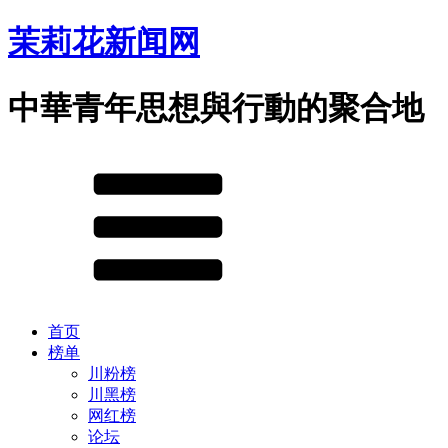
茉莉花新闻网
中華青年思想與行動的聚合地
首页
榜单
川粉榜
川黑榜
网红榜
论坛