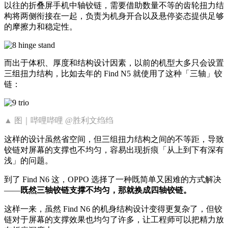
以往的折叠屏手机中轴铰链，需要借助数量不等的齿轮扭力结
构将两侧衔接在一起，负责为机身开合以及悬停姿态提供足够
的摩擦力和稳定性。
而出于体积、厚度和结构设计因素，以前的机型大多只会设置
三组扭力结构，比如去年的 Find N5 就使用了这种「三轴」铰
链：
▲ 图｜哔哩哔哩 @胜利文绉绉
这样的设计虽然省空间，但三组扭力结构之间的不等距，导致
铰链对屏幕的支撑也不均匀，容易出现折痕「从上到下有深有
浅」的问题。
到了 Find N6 这，OPPO 选择了一种既简单又困难的方式解决
——
既然三轴铰链支撑不均匀，那就换成四轴铰链。
这样一来，虽然 Find N6 的机身结构设计变得更复杂了，但铰
链对于屏幕的支撑效果也均匀了许多，让工程师可以把精力放