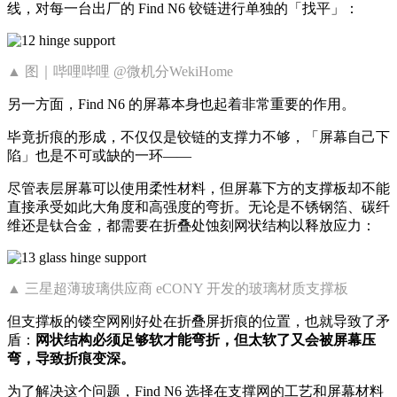
线，对每一台出厂的 Find N6 铰链进行单独的「找平」：
▲ 图｜哔哩哔哩 @微机分WekiHome
另一方面，Find N6 的屏幕本身也起着非常重要的作用。
毕竟折痕的形成，不仅仅是铰链的支撑力不够，「屏幕自己下
陷」也是不可或缺的一环——
尽管表层屏幕可以使用柔性材料，但屏幕下方的支撑板却不能
直接承受如此大角度和高强度的弯折。无论是不锈钢箔、碳纤
维还是钛合金，都需要在折叠处蚀刻网状结构以释放应力：
▲ 三星超薄玻璃供应商 eCONY 开发的玻璃材质支撑板
但支撑板的镂空网刚好处在折叠屏折痕的位置，也就导致了矛
盾：
网状结构必须足够软才能弯折，但太软了又会被屏幕压
弯，导致折痕变深。
为了解决这个问题，Find N6 选择在支撑网的工艺和屏幕材料