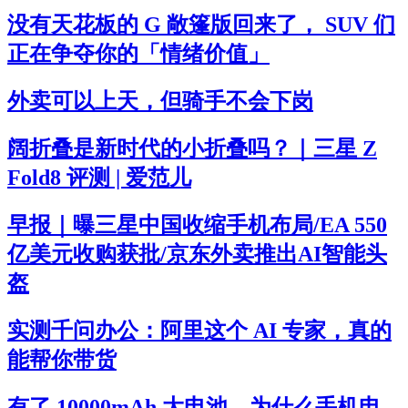
没有天花板的 G 敞篷版回来了， SUV 们
正在争夺你的「情绪价值」
外卖可以上天，但骑手不会下岗
阔折叠是新时代的小折叠吗？｜三星 Z
Fold8 评测 | 爱范儿
早报｜曝三星中国收缩手机布局/EA 550
亿美元收购获批/京东外卖推出AI智能头
盔
实测千问办公：阿里这个 AI 专家，真的
能帮你带货
有了 10000mAh 大电池，为什么手机电