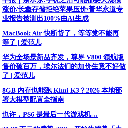
早报｜余承东:手机之后可能都要大规模
涨价/长鑫存储拒绝苹果压价/普华永道专
业报告被测出100%由AI生成
MacBook Air 快断货了，等等党不能再
等了 | 爱范儿
华为全场景新品齐发，尊界 V800 领航版
售价破百万，埃尔法们的加价生意不好做
了 | 爱范儿
8GB 内存也能跑 Kimi K3？2026 本地部
署大模型配置全指南
也许，PS6 是最后一代游戏机…