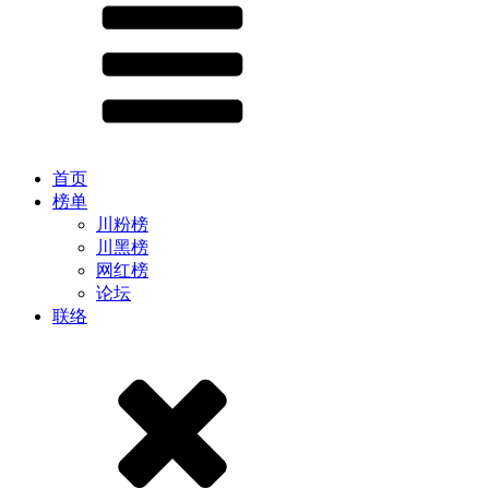
首页
榜单
川粉榜
川黑榜
网红榜
论坛
联络