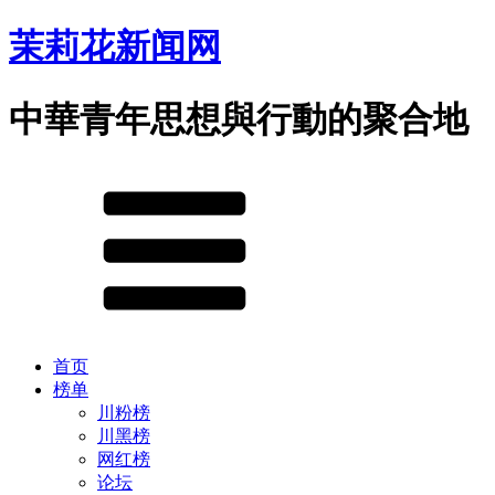
茉莉花新闻网
中華青年思想與行動的聚合地
首页
榜单
川粉榜
川黑榜
网红榜
论坛