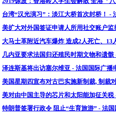
2019馀波：香港岭大学生会解散 全港「
台湾“汉光演习”：淡江大桥首次封桥！ -
美扩大对外国签证申请人所用社交账户监控
大马士革附近汽车爆炸 造成2人死亡、13人
几内亚要求法国归还殖民时期文物和遗骸 
泽连斯基将出访塞尔维亚 - 法国国际广播
美国星期四宣布对古巴实施新制裁, 制裁
美对由中国主导的芯片和太阳能加征关税 
特朗普签署行政令 阻止“生育旅游” - 法