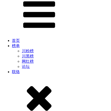
首页
榜单
川粉榜
川黑榜
网红榜
论坛
联络