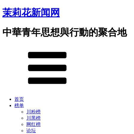
茉莉花新闻网
中華青年思想與行動的聚合地
首页
榜单
川粉榜
川黑榜
网红榜
论坛