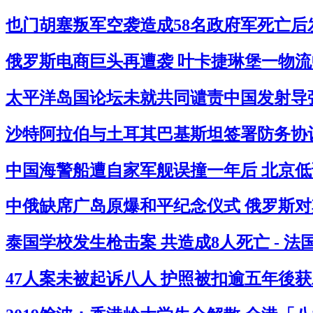
也门胡塞叛军空袭造成58名政府军死亡后
俄罗斯电商巨头再遭袭 叶卡捷琳堡一物流中
太平洋岛国论坛未就共同谴责中国发射导弹
沙特阿拉伯与土耳其巴基斯坦签署防务协议
中国海警船遭自家军舰误撞一年后 北京低
中俄缺席广岛原爆和平纪念仪式 俄罗斯对其
泰国学校发生枪击案 共造成8人死亡 - 
47人案未被起诉八人 护照被扣逾五年後获