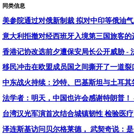
同类信息
美参院通过对俄新制裁 拟对中印等俄油气主
意大利拒撤对经西班牙入境第三国旅客的边
香港记协改选前夕遭保安局长公开威胁 -
移民冲击在欧盟成员国之间撕开了一道裂口
中东战火持续：沙特、巴基斯坦与土耳其签
法学者：明天，中国也许会感谢特朗普！ 
台湾汉光军演首次结合城镇韧性 检验医疗民
泽连斯基访问贝尔格莱德， 武契奇说：是