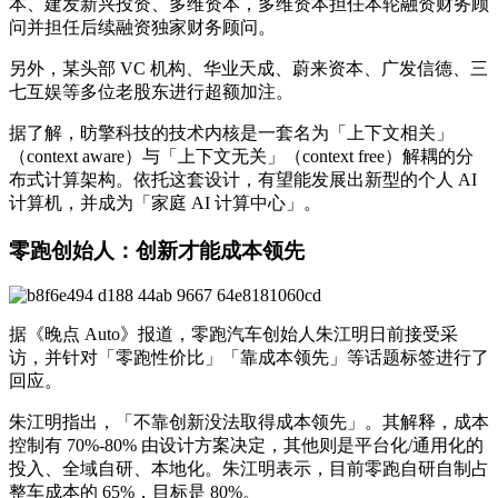
本、建发新兴投资、多维资本，多维资本担任本轮融资财务顾
问并担任后续融资独家财务顾问。
另外，某头部 VC 机构、华业天成、蔚来资本、广发信德、三
七互娱等多位老股东进行超额加注。
据了解，昉擎科技的技术内核是一套名为「上下文相关」
（context aware）与「上下文无关」（context free）解耦的分
布式计算架构。依托这套设计，有望能发展出新型的个人 AI
计算机，并成为「家庭 AI 计算中心」。
零跑创始人：创新才能成本领先
据《晚点 Auto》报道，零跑汽车创始人朱江明日前接受采
访，并针对「零跑性价比」「靠成本领先」等话题标签进行了
回应。
朱江明指出，「不靠创新没法取得成本领先」。其解释，成本
控制有 70%-80% 由设计方案决定，其他则是平台化/通用化的
投入、全域自研、本地化。朱江明表示，目前零跑自研自制占
整车成本的 65%，目标是 80%。