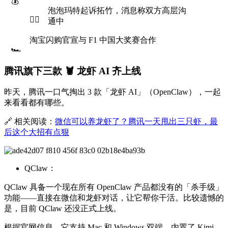
💰
泡泡玛特起诉拓竹，消息称双方高层沟
👩‍⚖️
通中
淘宝闪购官宣与 F1 中国大奖赛合作
🏎
腾讯旗下三款 🦞 龙虾 AI 齐上线
昨天，腾讯一口气掏出 3 款「龙虾 AI」（OpenClaw），一起
来看看都有哪些。
🔗 相关阅读：
微信可以养龙虾了？腾讯一天甩出三只虾，最
后这个大招有点狠
QClaw：
QClaw 具备一个现在所有 OpenClaw 产品都没有的「杀手级」
功能——直接在微信和龙虾对话，让它帮你干活。比较遗憾的
是，目前 QClaw 还没正式上线。
根据官网信息，它支持 Mac 和 Windows 双端，内置了 Kimi-