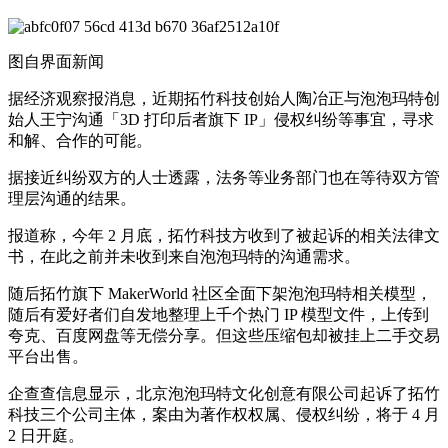
图自界面新闻
据经济观察报消息，近期拓竹科技创始人陶冶正与泡泡玛特创
始人王宁沟通「3D 打印后者旗下 IP」侵权纠纷等事宜，寻求
和解、合作的可能。
据接近纠纷双方的人士透露，法务等业务部门也在等待双方管
理层沟通的结果。
报道称，今年 2 月底，拓竹科技方收到了被起诉的相关法律文
书，在此之前并未收到来自泡泡玛特的沟通需求。
随后拓竹旗下 MakerWorld 社区全面下架泡泡玛特相关模型，
随后有爱好者们自发地整理上千个热门 IP 模型文件，上传到
夸克、百度网盘等无偿分享。但这些压缩包却被挂上二手交易
平台出售。
企查查信息显示，北京泡泡玛特文化创意有限公司起诉了拓竹
科技三个公司主体，案由为著作权权属、侵权纠纷，将于 4 月
2 日开庭。