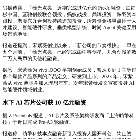
另据透露，「薇光点亮」近期完成过亿元的 Pre-A 融资，由红
杉中国、蓝驰创投联合领投，蚂蚁战投、鼎晖投资、鞍羽资本
跟投，老股东九合创投持续追加投资，所筹资金将重点用于人
才建设、智能硬件研发、垂类模型训练、时尚 Agent 关键应用
场景落地等。
报道还提到，宋紫薇创业以来，「新公司的节奏很快」：早在
五个月前，「薇光点亮」已经完成由中科创星、九合创投的数
千万人民币的天使轮融资。
据悉，宋紫薇为 vivo iQOO 早期创始成员，曾从 0 到 1 主导过
多个爆款产品系列的产品定义、研发到上市。2023 年，宋紫
薇从 vivo 离职并加入理想汽车。次年宋紫薇发文宣布投身 AI
智能硬件领域创业。
水下 AI 芯片公司获 10 亿元融资
据 Z Potentials 报道，AI 芯片及系统架构研发商「上海昉擎科
技」于近日完成 Pre-A3 轮融资。
报道称，昉擎科技本次融资新引入投资人国开科创、钧山资