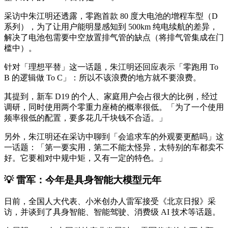
采访中朱江明还透露，零跑首款 80 度大电池的增程车型（D
系列），为了让用户能明显感知到 500km 纯电续航的差异，
解决了电池包需要中空放置排气管的缺点（将排气管集成在门
槛中）。
针对「理想平替」这一话题，朱江明还回应表示「零跑用 To
B 的逻辑做 To C」：所以不该浪费的地方就不要浪费。
其提到，新车 D19 的个人、家庭用户会占很大的比例，经过
调研，同时使用两个零重力座椅的概率很低。「为了一个使用
频率很低的配置，要多花几千块钱不合适。」
另外，朱江明还在采访中聊到「会追求车的外观要更酷吗」这
一话题：「第一要实用，第二不能太怪异，太特别的车都卖不
好。它要相对中规中矩，又有一定的特色。」
💡 雷军：今年是具身智能大模型元年
日前，全国人大代表、小米创办人雷军接受《北京日报》采
访，并谈到了具身智能、智能驾驶、消费级 AI 技术等话题。