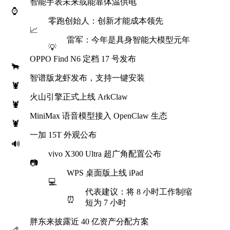
智能手表未来或能靠体温供电
⌚️
零跑创始人：创新才能成本领先
📈
雷军：今年是具身智能大模型元年
💡
OPPO Find N6 定档 17 号发布
🐂
智谱版龙虾发布，支持一键安装
🦞
火山引擎正式上线 ArkClaw
🦞
MiniMax 语音模型接入 OpenClaw 生态
🦞
一加 15T 外观公布
🔊
vivo X300 Ultra 超广角配置公布
📷
WPS 桌面版上线 iPad
💻
代表建议：将 8 小时工作制缩
⏰
短为 7 小时
胖东来披露近 40 亿资产分配方案