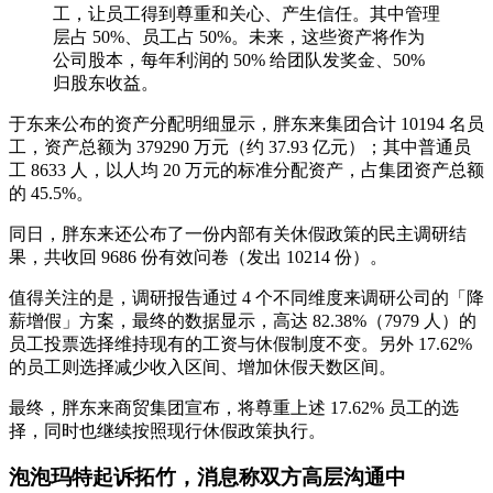
工，让员工得到尊重和关心、产生信任。其中管理
层占 50%、员工占 50%。未来，这些资产将作为
公司股本，每年利润的 50% 给团队发奖金、50%
归股东收益。
于东来公布的资产分配明细显示，胖东来集团合计 10194 名员
工，资产总额为 379290 万元（约 37.93 亿元）；其中普通员
工 8633 人，以人均 20 万元的标准分配资产，占集团资产总额
的 45.5%。
同日，胖东来还公布了一份内部有关休假政策的民主调研结
果，共收回 9686 份有效问卷（发出 10214 份）。
值得关注的是，调研报告通过 4 个不同维度来调研公司的「降
薪增假」方案，最终的数据显示，高达 82.38%（7979 人）的
员工投票选择维持现有的工资与休假制度不变。另外 17.62%
的员工则选择减少收入区间、增加休假天数区间。
最终，胖东来商贸集团宣布，将尊重上述 17.62% 员工的选
择，同时也继续按照现行休假政策执行。
泡泡玛特起诉拓竹，消息称双方高层沟通中