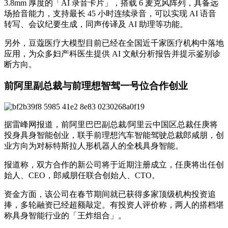
3.8mm 厚度的「AI 录音卡片」，搭载 6 麦克风阵列，具备远
场拾音能力，支持最长 45 小时连续录音，可以实现 AI 语音
转写、会议纪要生成，同声传译及 AI 助理等功能。
另外，豆蔻医疗大模型目前已经在全国近千家医疗机构中落地
应用，为众多妇产科医生提供 AI 文献分析报告并提示鉴别诊
断方向。
前阿里副总裁与前理想智驾一号位合作创业
据雷峰网报道，前阿里巴巴副总裁/阿里云中国区总裁任庚将
投身具身智能创业，联手前理想汽车智能驾驶总裁郎咸朋，创
业方向为对标特斯拉人形机器人的全栈具身智能。
报道称，双方合作的新公司将于近期注册成立，任庚将出任创
始人、CEO，郎咸朋任联合创始人、CTO。
资金方面，该公司在春节期间就已获得多家顶级机构投资追
捧，多轮融资已经超额敲定。有投资人评价称，两人的搭档堪
称具身智能行业的「王炸组合」。