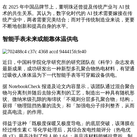
在 2025 年中国品牌节上，董明珠还曾提及传统产业与 AI 技
术的共生关系。其认为，数字化时代的 AI 技术需要嫁接在传
统产业中，两者需要完美结合；而对于传统制造业来说，更要
不断地创新和提高自身的水平。
智能手表未来或能靠体温供电
近日，中国科学院化学研究所的研究团队在《科学》杂志发表
最新成果，成功研发出一种新型多孔聚合物热电材料，有望通
过吸收人体体温为下一代智能手表等可穿戴设备供电。
据 NotebookCheck 报道及论文内容显示，该团队通过混合聚合
物与分离剂并随后去除分离剂的工艺，制造出一种具有随机形
状、微纳米级孔隙的海绵状「不规则分层多孔聚合物」结构，
获得「物理阻挡热量的流失」和「加强电分子排列整齐，从而
提高电流」的作用。
得益于这种「既极度保暖又极度导电」的底层突破，该薄膜在
经过维生素 C 等化学处理后，其综合发电性能评分（热电优
值 zT）最高达到了惊人的 1.64 ；并且该材料能够抗弯折、制