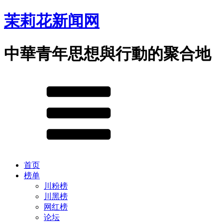
茉莉花新闻网
中華青年思想與行動的聚合地
首页
榜单
川粉榜
川黑榜
网红榜
论坛