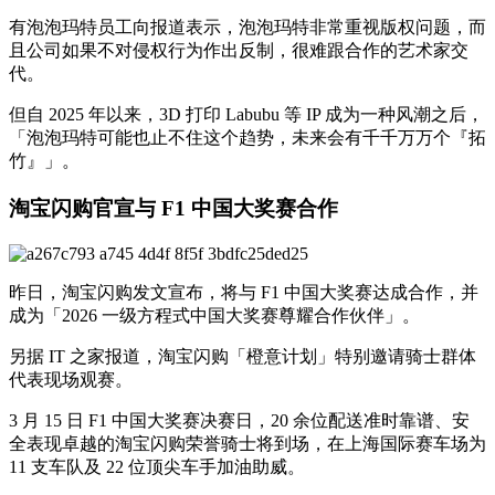
有泡泡玛特员工向报道表示，泡泡玛特非常重视版权问题，而
且公司如果不对侵权行为作出反制，很难跟合作的艺术家交
代。
但自 2025 年以来，3D 打印 Labubu 等 IP 成为一种风潮之后，
「泡泡玛特可能也止不住这个趋势，未来会有千千万万个『拓
竹』」。
淘宝闪购官宣与 F1 中国大奖赛合作
昨日，淘宝闪购发文宣布，将与 F1 中国大奖赛达成合作，并
成为「2026 一级方程式中国大奖赛尊耀合作伙伴」。
另据 IT 之家报道，淘宝闪购「橙意计划」特别邀请骑士群体
代表现场观赛。
3 月 15 日 F1 中国大奖赛决赛日，20 余位配送准时靠谱、安
全表现卓越的淘宝闪购荣誉骑士将到场，在上海国际赛车场为
11 支车队及 22 位顶尖车手加油助威。