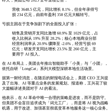
昨天，美团公布 2025 全年业绩公告：
营收 3648.5 亿元，同比增长 8.1%，但全年录得亏
损 234 亿元，由前年盈利 358 亿元大幅转亏。
亏损主因在于竞争加剧下的全面投入扩张：
销售及营销开支同比激增 60.9% 至 1029 亿元，占
收入比例从 19% 升至 28.2%；核心本地商业分部
经营利润率从 20.9% 骤降至 -2.6%，经营亏损 69
亿元；研发开支同比增长 23.5% 至 260 亿元，主
要用于 AI 投入。
在 AI 布局上，美团去年推出智能助手「小美」与「小团」，
依托自研「LongCat」系列大模型深耕本地生活场景。
据第一财经消息，在随后的财报电话会上，美团 CEO 王兴提
及了出海、AI 等重点业务的发展规划。报道称，王兴花了较
大篇幅讲述美团对于 AI 的看法。
他表示，在 AI 革命中唯一合理的策略是进攻，而不是防守。
但美团不会盲目追求成为「词元工厂」，而是将 AI 视为战略
机遇，用于改进、加强甚至彻底变革本地服务这一核心业务。