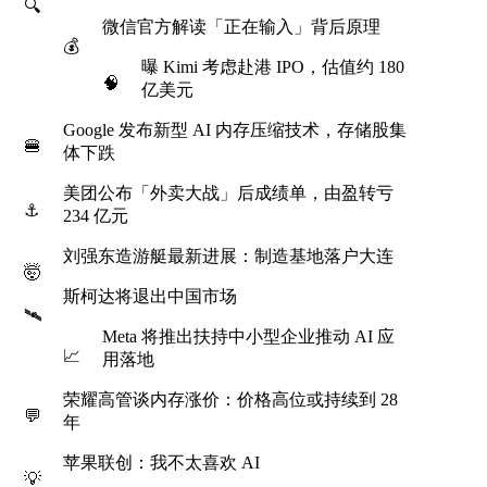
🔍
微信官方解读「正在输入」背后原理
💰
曝 Kimi 考虑赴港 IPO，估值约 180
🧠
亿美元
Google 发布新型 AI 内存压缩技术，存储股集
🍔
体下跌
美团公布「外卖大战」后成绩单，由盈转亏
⚓
234 亿元
刘强东造游艇最新进展：制造基地落户大连
🤯
斯柯达将退出中国市场
🛰️
Meta 将推出扶持中小型企业推动 AI 应
📈
用落地
荣耀高管谈内存涨价：价格高位或持续到 28
💬
年
苹果联创：我不太喜欢 AI
💡