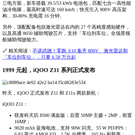
三电方面，新车搭载 39.5/53 kWh 电池包，匹配七合一高性能
油冷电驱，最高时速可达 160 km/h；快充引入 800V 高压架
构，30-80% 充电需 16 分钟。
另外，顶配配备包括激光雷达在内的 27 个高精度感知硬件，
以及高通 8650 辅助驾驶芯片，支持「车位到车位」全场景领
航辅助驾驶能力。
🔗 相关阅读：
不讲武德！零跑 A10 集齐 800V、激光雷达和
「车位到车位」，只要 6.58 万元起
1999 元起，iQOO Z11 系列正式发布
昨天，iQOO 正式发布 Z11 和 Z11x 两款新机：
iQOO Z11：
联发科天玑 8500 满血版；后置 50MP 主摄 + 2MP，前置
16MP；
9020 mAh 蓝海电池，支持 90W 闪充、55 W PD/PPS；
6.83 英寸 AMOLED，1.5K 分辨率，165 Hz 刷新率；