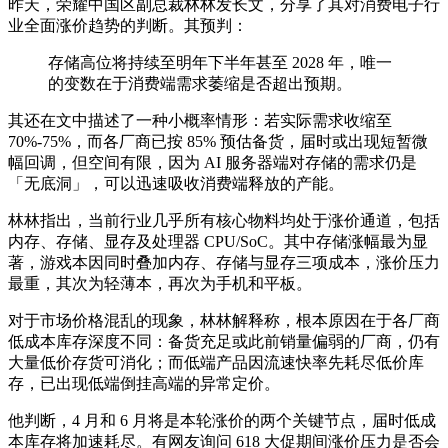
昨天，荣耀中国区副总裁林林发长文，分享了其对消费电子行
业全面涨价趋势的判断。其预判：
存储高位将持续至明年下半年甚至 2028 年，唯一
的变数在于消费端需求萎缩是否超出预期。
其还在文中描述了一种小概率情形：若实际需求收缩至
70%-75%，而各厂商已按 85% 预估备货，届时或出现短暂微
幅回调，但空间有限，因为 AI 服务器端对存储的需求仍是
「无底洞」，可以迅速吸收消费端释放的产能。
林林指出，当前行业几乎所有核心物料均处于涨价通道，包括
内存、存储、显存及处理器 CPU/SoC。其中存储涨幅最为显
著，游戏本因同时叠加内存、存储与显存三项成本，涨价压力
最重，其次为轻薄本，再次为手机和平板。
对于市场价格混乱的现象，林林解释称，根本原因在于各厂商
低成本库存深度不同：备货充足或此前销量偏弱的厂商，仍有
大量低价存货可消化；而低端产品因流速快率先耗尽低价库
存，已出现低端倒挂高端的异常定价。
他判断，4 月和 6 月将是本轮涨价的两个关键节点，届时低成
本库存将加速耗尽。有网友询问 618 大促期间涨价压力是否会