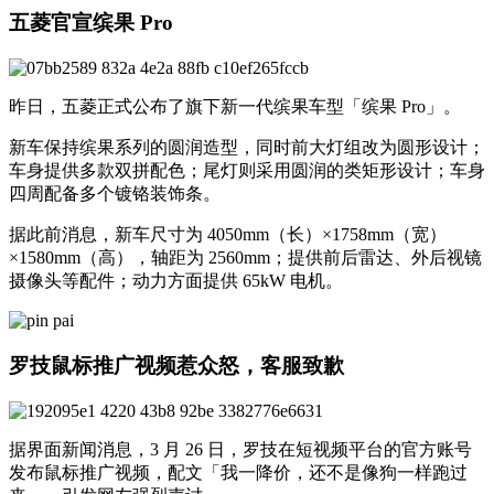
五菱官宣缤果 Pro
昨日，五菱正式公布了旗下新一代缤果车型「缤果 Pro」。
新车保持缤果系列的圆润造型，同时前大灯组改为圆形设计；
车身提供多款双拼配色；尾灯则采用圆润的类矩形设计；车身
四周配备多个镀铬装饰条。
据此前消息，新车尺寸为 4050mm（长）×1758mm（宽）
×1580mm（高），轴距为 2560mm；提供前后雷达、外后视镜
摄像头等配件；动力方面提供 65kW 电机。
罗技鼠标推广视频惹众怒，客服致歉
据界面新闻消息，3 月 26 日，罗技在短视频平台的官方账号
发布鼠标推广视频，配文「我一降价，还不是像狗一样跑过