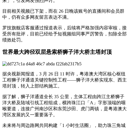
来」，引发网友强烈声讨。
目前相关视频已下架，而在 26 日晚该账号的直播间和会员群
中，仍有众多网友留言表达不满。
罗技旗舰店客服通过报道表示，后续将严格加强内容审核，接
受所有批评，目前已经给予短视频组同事严厉警告，扣除全部
绩效处罚。
世界最大跨径双层悬索桥狮子洋大桥主塔封顶
据央视新闻报道，3 月 26 日 11 时许，粤港澳大湾区核心枢纽
工程狮子洋通道关键控制性工程——狮子洋大桥实现东、西主
塔封顶，转入上部结构施工。
据了解，狮子洋通道全长 35 公里，主体工程由跨江主桥狮子
洋大桥及陆域引线工程组成，横跨珠江口「A」字形顶端的咽
喉要道，连接广州南沙区和东莞沙田、虎门两镇，是粤港澳大
湾区发展的又一重要落子。
未来将与周边路网共同构建「1 小时生活圈」，助力珠三角城