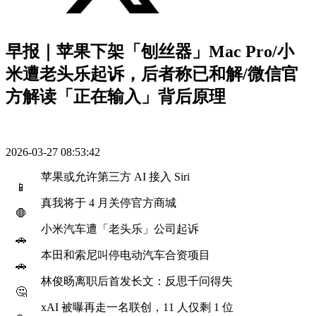
早报｜苹果下架「刨丝器」Mac Pro/小
米遭老头乐起诉，后者称已和解/微信官
方解读「正在输入」背后原理
2026-03-27 08:53:42
苹果或允许第三方 AI 接入 Siri
📱
真我将于 4 月关停官方商城
🛑
小米汽车遭「老头乐」公司起诉
🚗
本田和索尼叫停电动汽车合资项目
🚗
林俊旸离职后首发长文：反思千问得失
🤔
xAI 被曝再走一名联创，11 人仅剩 1 位