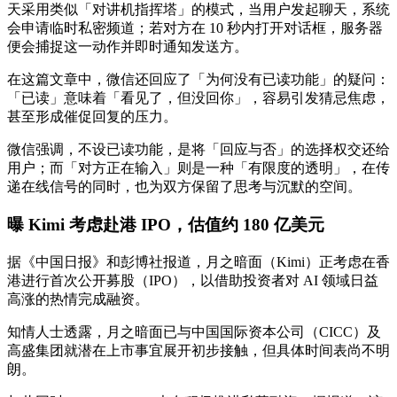
天采用类似「对讲机指挥塔」的模式，当用户发起聊天，系统
会申请临时私密频道；若对方在 10 秒内打开对话框，服务器
便会捕捉这一动作并即时通知发送方。
在这篇文章中，微信还回应了「为何没有已读功能」的疑问：
「已读」意味着「看见了，但没回你」，容易引发猜忌焦虑，
甚至形成催促回复的压力。
微信强调，不设已读功能，是将「回应与否」的选择权交还给
用户；而「对方正在输入」则是一种「有限度的透明」，在传
递在线信号的同时，也为双方保留了思考与沉默的空间。
曝 Kimi 考虑赴港 IPO，估值约 180 亿美元
据《中国日报》和彭博社报道，月之暗面（Kimi）正考虑在香
港进行首次公开募股（IPO），以借助投资者对 AI 领域日益
高涨的热情完成融资。
知情人士透露，月之暗面已与中国国际资本公司（CICC）及
高盛集团就潜在上市事宜展开初步接触，但具体时间表尚不明
朗。