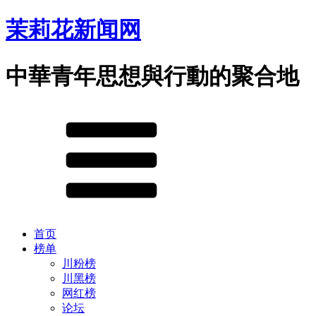
茉莉花新闻网
中華青年思想與行動的聚合地
首页
榜单
川粉榜
川黑榜
网红榜
论坛