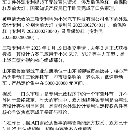
车 3 件外观专利提起了无效宣告请求，涉及后保险杠、前保险
杠及前大灯，国家知识产权局已于昨天完成了口头审理。
被申请无效的三项专利均为小米汽车科技有限公司名下的外观
设计专利，分别为前大灯（专利号 2023300276401）、前保险
杠（专利号 2023300278040）及后保险杠（专利号
2023300280286）。
三项专利均于 2023 年 1 月 19 日提交申请，去年 3 月正式获得
授权，其设计方案已应用于小米 SU7、YU7 等主力车型，是
上述车型外观的核心组成部分。
山东燕鲁新能源车业注册地位于山东省聊城市高唐县，核心产
品为电动正三轮摩托车，即市场俗称的「老头乐」低速电动
车，产品定价集中在 5000-20000 元区间。
据悉，「口头审理」是专利无效程序中的一个审查环节，并不
等同于最终裁定。昨天的审理中，双方围绕涉案专利是否与现
有设计存在明显区别、是否符合外观设计专利法定授权条件等
核心争议焦点完成了举证与辩论。
而在昨日，据风口财经从当事的燕鲁新能源方获悉，双方已于
3 月 25 日达成和解，和解内容暂不方便透露。