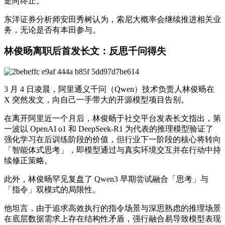
走向终止。
东洋证券分析师安田秀树认为，索尼大概率会继续推进相关业
务，无论是否有本田参与。
林俊旸离职后首发长文：反思千问得失
3 月 4 日凌晨，阿里通义千问（Qwen）技术负责人林俊旸在
X 突然发文，向自己一手带大的开源模型项目告别。
在离开阿里近一个月后，林俊旸于社交平台发表长文指出，第
一波以 OpenAI o1 和 DeepSeek-R1 为代表的推理模型验证了
强化学习在后训练阶段的价值，但行业下一阶段的核心将转向
「智能体式思考」，即模型通过与真实环境交互并在行动中持
续修正策略。
此外，林俊旸罕见复盘了 Qwen3 早期尝试融合「思考」与
「指令」双模式的局限性。
他坦言，由于追求高效执行的指令场景与深思熟虑的推理场景
在底层数据需求上存在结构性矛盾，强行融合易导致模型表现