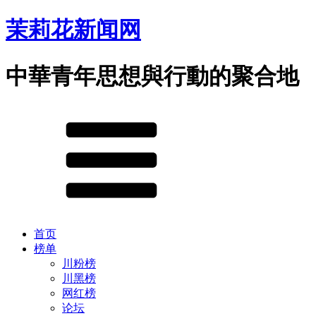
茉莉花新闻网
中華青年思想與行動的聚合地
首页
榜单
川粉榜
川黑榜
网红榜
论坛