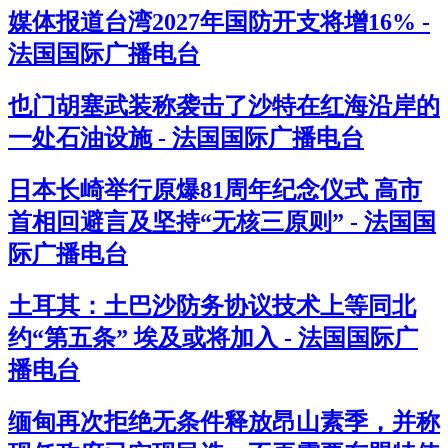
媒体报道台湾2027年国防开支将增16% -
法国国际广播电台
也门胡塞武装称袭击了沙特在红海沿岸的
一处石油设施 - 法国国际广播电台
日本长崎举行原爆81周年纪念仪式 高市
首相回避言及坚持“无核三原则” - 法国国
际广播电台
土耳其：土巴沙防务协议技术上等同北
约“第五条” 埃及或将加入 - 法国国际广
播电台
缅甸再次拒绝无条件释放昂山素季，并称