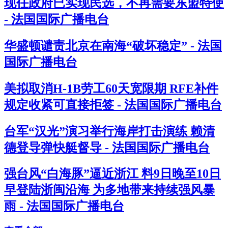
现任政府已实现民选，不再需要东盟特使
- 法国国际广播电台
华盛顿谴责北京在南海“破坏稳定” - 法国
国际广播电台
美拟取消H-1B劳工60天宽限期 RFE补件
规定收紧可直接拒签 - 法国国际广播电台
台军“汉光”演习举行海岸打击演练 赖清
德登导弹快艇督导 - 法国国际广播电台
强台风“白海豚”逼近浙江 料9日晚至10日
早登陆浙闽沿海 为多地带来持续强风暴
雨 - 法国国际广播电台