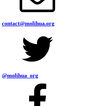
contact@molihua.org
@molihua_org