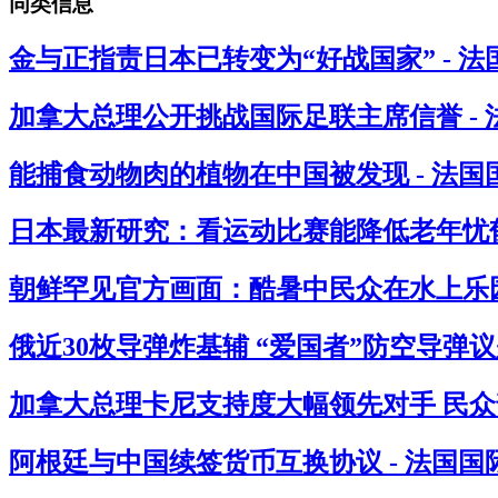
同类信息
金与正指责日本已转变为“好战国家” - 
加拿大总理公开挑战国际足联主席信誉 -
能捕食动物肉的植物在中国被发现 - 法国
日本最新研究：看运动比赛能降低老年忧郁
朝鲜罕见官方画面：酷暑中民众在水上乐园
俄近30枚导弹炸基辅 “爱国者”防空导弹议
加拿大总理卡尼支持度大幅领先对手 民众
阿根廷与中国续签货币互换协议 - 法国国