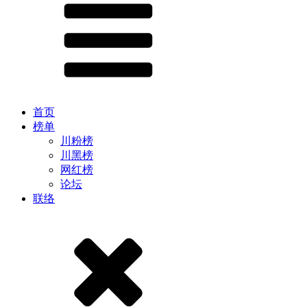
首页
榜单
川粉榜
川黑榜
网红榜
论坛
联络