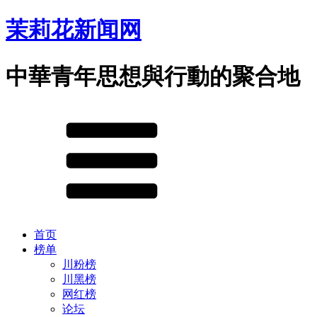
茉莉花新闻网
中華青年思想與行動的聚合地
首页
榜单
川粉榜
川黑榜
网红榜
论坛