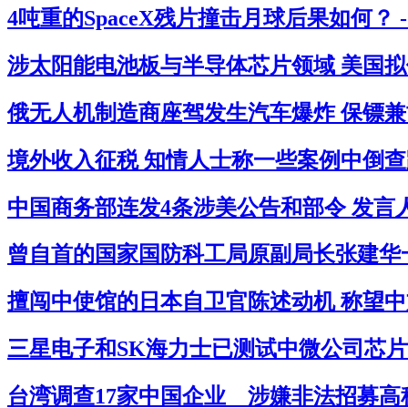
4吨重的SpaceX残片撞击月球后果如何？ 
涉太阳能电池板与半导体芯片领域 美国拟借
俄无人机制造商座驾发生汽车爆炸 保镖兼司
境外收入征税 知情人士称一些案例中倒查跨
中国商务部连发4条涉美公告和部令 发言
曾自首的国家国防科工局原副局长张建华一审
擅闯中使馆的日本自卫官陈述动机 称望中
三星电子和SK海力士已测试中微公司芯片
台湾调查17家中国企业 涉嫌非法招募高科