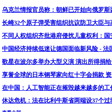
乌克兰情报官员称：朝鲜已开始向俄罗斯西
长崎32个原子弹受害组织抗议防卫大臣与高
不同人权组织齐批港府侵扰儿童权利：国安
中国经济持续低迷让德国面临新风险 - 
歌星在波尔多举办大型义演 演出所得捐给灾
享誉全球的日本钢琴家向红十字会捐款 资助
在中国：人工智能正在摧毁越来越多的工作
休达危机：法在比利牛斯省两端设37个过境