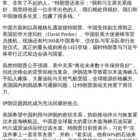
常、非常了不起的人。”特朗普还表示：“我和习主席关系很
好，我觉得他是一位非常出色的人，我们相处得很好。我们和
中国做很多生意，也赚了很多钱。”
中国方面则以高规格礼遇迎接特朗普。中国安排副主席韩正、
美国驻华大使珀杜（David Perdue）、中国驻美大使谢锋等官
员接机，现场还有约300名中国青年、仪仗队与军乐队举行欢
迎仪式。真正的重头戏则将在14日登场，届时特朗普与习近平
将举行正式双边会谈与国宴。
虽然特朗普公开强调，美中关系“将在未来数十年保持良好”，
但此次峰会的背景却相当复杂。伊朗战争导致霍尔木兹海峡几
乎陷入瘫痪，大量油轮与天然气船受阻，全球能源价格飙升。
美国国内则因战事与通膨问题，让特朗普面临支持度下滑压
力。
伊朗议题因此成为无法回避的焦点。
美国希望中国利用与伊朗的密切关系，协助推动停火与恢复霍
尔木兹海峡航运。中国是全球最大的霍尔木兹海峡石油买家，
约六成原油供应经过该水道。特朗普日前曾表示，习近平“在
这件事上一直非常友善”，并称：“老实说，他有60%的石油来