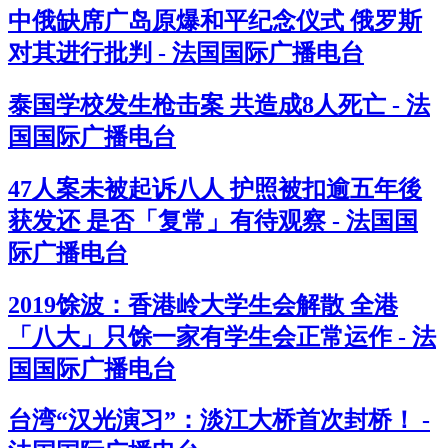
中俄缺席广岛原爆和平纪念仪式 俄罗斯
对其进行批判 - 法国国际广播电台
泰国学校发生枪击案 共造成8人死亡 - 法
国国际广播电台
47人案未被起诉八人 护照被扣逾五年後
获发还 是否「复常」有待观察 - 法国国
际广播电台
2019馀波：香港岭大学生会解散 全港
「八大」只馀一家有学生会正常运作 - 法
国国际广播电台
台湾“汉光演习”：淡江大桥首次封桥！ -