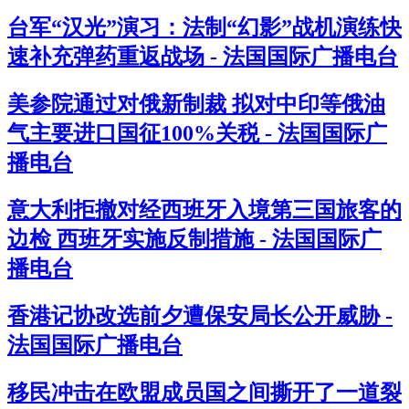
台军“汉光”演习：法制“幻影”战机演练快
速补充弹药重返战场 - 法国国际广播电台
美参院通过对俄新制裁 拟对中印等俄油
气主要进口国征100%关税 - 法国国际广
播电台
意大利拒撤对经西班牙入境第三国旅客的
边检 西班牙实施反制措施 - 法国国际广
播电台
香港记协改选前夕遭保安局长公开威胁 -
法国国际广播电台
移民冲击在欧盟成员国之间撕开了一道裂