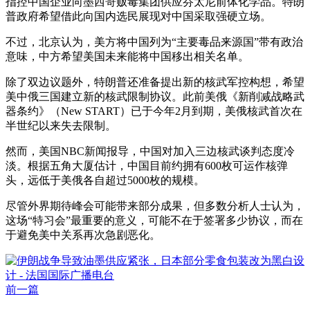
指控中国企业向墨西哥贩毒集团供应芬太尼前体化学品。特朗
普政府希望借此向国内选民展现对中国采取强硬立场。
不过，北京认为，美方将中国列为“主要毒品来源国”带有政治
意味，中方希望美国未来能将中国移出相关名单。
除了双边议题外，特朗普还准备提出新的核武军控构想，希望
美中俄三国建立新的核武限制协议。此前美俄《新削减战略武
器条约》（New START）已于今年2月到期，美俄核武首次在
半世纪以来失去限制。
然而，美国NBC新闻报导，中国对加入三边核武谈判态度冷
淡。根据五角大厦估计，中国目前约拥有600枚可运作核弹
头，远低于美俄各自超过5000枚的规模。
尽管外界期待峰会可能带来部分成果，但多数分析人士认为，
这场“特习会”最重要的意义，可能不在于签署多少协议，而在
于避免美中关系再次急剧恶化。
前一篇