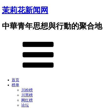
茉莉花新闻网
中華青年思想與行動的聚合地
首页
榜单
川粉榜
川黑榜
网红榜
论坛