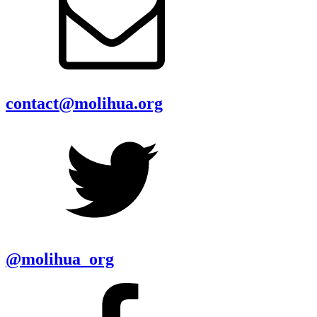
contact@molihua.org
@molihua_org