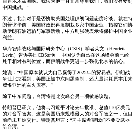
自霍尔木兹海峡。我认为他一直非常尊重我们，我们没有受到
中国挑战。”
不过，北京对于是否协助美国处理伊朗问题态度冷淡。就在特
朗普访华前，美国财政部再度制裁多家中国企业，指控它们协
助伊朗石油运输与军事活动，中方则强硬表示将保护中国企业
利益。
华府智库战略与国际研究中心（CSIS）学者莱文（Henrietta
Levin）告诉美国CBS新闻，中国认为自己在这场峰会前已经
处于相对有利位置，而伊朗战争更进一步强化北京的信心。
她说：“中国原本就认为自己赢得了2025年的贸易战。伊朗战
争让北京看到，美国正被中东问题牵制，还大量消耗原本用来
威慑亚洲的军火库存。”
除了中东问题，台湾将是此次峰会另一项敏感议题。
特朗普已证实，他将与习近平讨论去年批准、总值110亿美元
的对台军售案。这是美国历来规模最大的对台军售之一，但目
前尚未开始交付。特朗普坦言：“习主席希望我们不要卖武器
给台湾。”