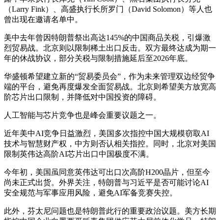
（Larry Fink）、高盛执行长所罗门（David Solomon）等人也
曾出现在邀请名单中。
美中去年曾因特朗普祭出高达145%的中国商品关税，引爆激
烈贸易战。北京则以限制稀土出口反击。双方最终达成为期一
年的休战协议，部分关税与限制措施延后至2026年底。
华盛顿希望建立新的“贸易委员会”，作为未来管理双边经贸争
端的平台，避免再度爆发全面贸易战。北京则希望美方放宽高
阶芯片出口限制，并降低对中国投资的障碍。
人工智能与芯片竞争也是峰会重要议题之一。
近年美中AI竞争日益激烈，美国多次指控中国大规模窃取AI
技术与智慧财产权，中方则否认相关指控。同时，北京对美国
限制英伟达高阶AI芯片出口中国极度不满。
今年初，美国虽同意英伟达可出口次高阶H200晶片，但至今
尚未正式出货。外界关注，特朗普与习近平是否可能讨论AI
安全规范与军事应用风险，避免AI军备竞赛失控。
此外，芬太尼问题也是特朗普此行的重要政治议题。美方长期