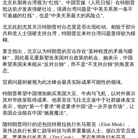
北京长期将台湾视为“红线”。中国官媒《人民日报》在特朗普
抵达前夕发表强硬社论，强调台湾问题是“中美关系第一条不
可逾越的红线”，也是“中美关系最大的风险点”。
北京此刻尤其关注特朗普对台态度是否出现松动。相较于部分
共和党人士强硬支持台湾，特朗普近来对台湾问题显得较为模
糊。
莱文指出，北京认为特朗普的言论存在“某种程度的矛盾与暧
昧”，因此看见重新塑造美国对台政策的机会。她表示，中国
希望美国未来能从“反对台独”，而不是“不支持台独”的角度表
态。
贸易问题则被视为此次峰会最具实际成果可能性的领域。
特朗普希望中国增加购买美国大豆、牛肉与飞机，以对外展示
其对华政策取得成果。他甚至在飞往北京途中于社群媒体发文
表示，他的“第一个要求”将是要求中国“进一步开放市场”，让
美国企业能在中国“施展魔法”。
随特朗普同行的还包括特斯拉执行长马斯克（Elon Musk）、
英伟达执行长黄仁勋等科技与商界重量级人士。据白宫官员透
露，苹果执行长库克（Tim Cook）、黑石集团执行长芬克