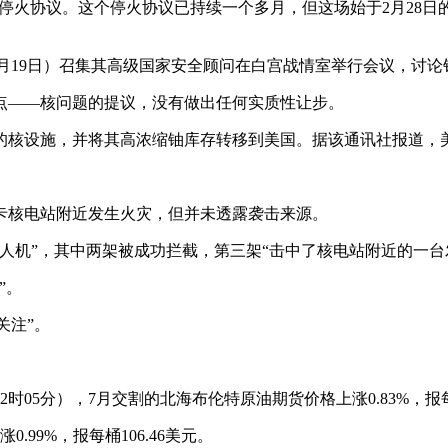
停火协议。这个停火协议已持续一个多月，但这场始于2月28日
(5月19日）召集其高级国家安全顾问在白宫战情室举行会议，讨
点——核问题的提议，没有做出任何实质性让步。
核设施，并将其高浓缩铀库存转移到美国。据该通讯社报道，美国
卡核电站附近发生火灾，但并未透露袭击来源。
人机”，其中两架被成功拦截，第三架“击中了核电站附近的一台
”。
关注”。
时05分），7月交割的北海布伦特原油期货价格上涨0.83%，报每桶
99%，报每桶106.46美元。