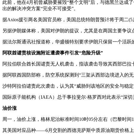
此前，他在4月初曾威胁要摧毁“整个文明”后，与德黑兰达成了
出的解决冲突方案“完全不可接受”。
据Axios援引两名美国官员称，美国总统特朗普预计将于周二
另据伊朗媒体称，美国对伊朗的提议，尤其是在两国主要争议
据法尔斯通讯社报道称，华盛顿特别要求伊朗只保留一个活跃的
阿联酋谴责核设施附近遭袭事件引发“危险升级”
阿拉伯联合酋长国谴责无人机袭击，指该袭击导致其西部巴拉
据阿联酋国防部称，防空系统探测到“三架从西部边境进入的无
沙特阿拉伯谴责此次袭击，认为其“威胁到该地区的安全与稳定
国际原子能机构（IAEA）总干事拉斐尔·格罗西对此表示“深切
油价涨
周一，油价上涨，格林尼治标准时间10时05分左右（巴黎时间12
其美国对应品种——6月交割的西德克萨斯中质原油期货价格上涨0.