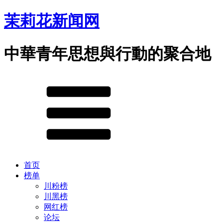
茉莉花新闻网
中華青年思想與行動的聚合地
首页
榜单
川粉榜
川黑榜
网红榜
论坛