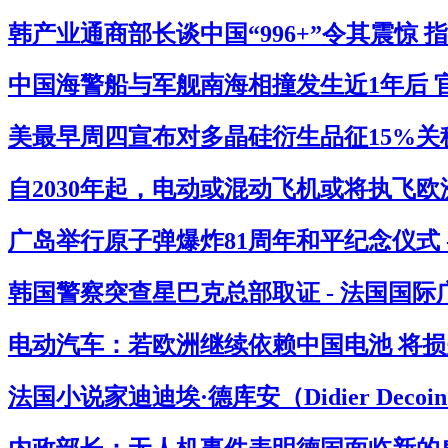
韩产业通商部长谈中国“996+”令其震惊 
中国海警船与军舰南海相撞发生近1年后 官
美最早周四宣布对多晶硅衍生品征15%关税
自2030年起，电动或混动飞机或将执飞欧
广岛举行原子弹爆炸81周年和平纪念仪式 
韩国警察突查星巴克总部取证 - 法国国际
电动汽车：若欧洲继续依赖中国电池 将损失
法国小说家迪迪埃·德库安（Didier Deco