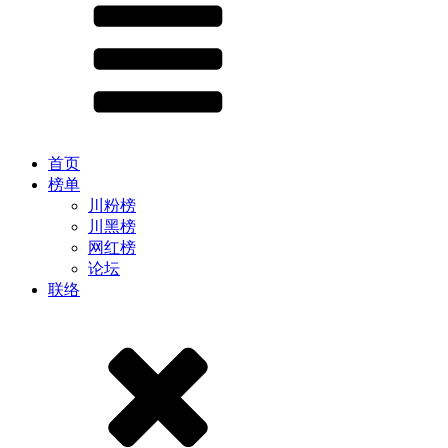
首页
榜单
川粉榜
川黑榜
网红榜
论坛
联络