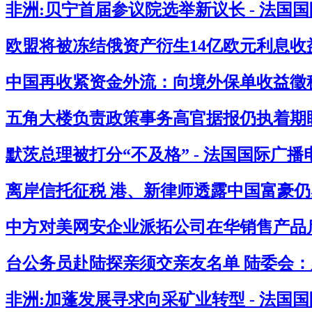
非洲:贝宁首届参议院选举新议长 - 法国
欧盟将被冻结俄资产衍生14亿欧元利息收益
中国再收紧资金外流：向境外保单收益徵税2
五角大楼负责政策事务高官据报仍执着期盼
默茨总理被打分“不及格” - 法国国际广播
离岸信托征税 港、新律师透露中国富豪仍感
中方对美网安企业派拓公司在华销售产品启
台公务员赴陆探亲须交亲友名单 陆委会：必
非洲:加蓬发展寻求向采矿业转型 - 法国