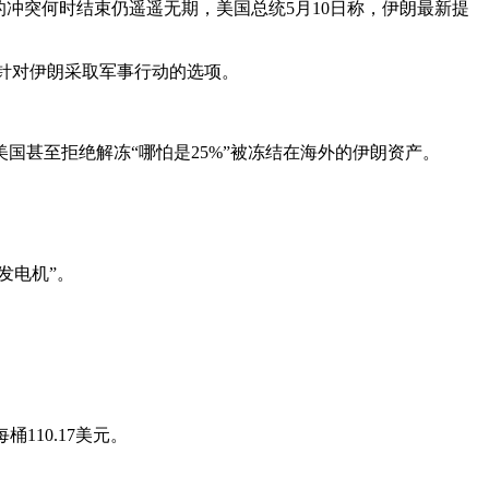
的冲突何时结束仍遥遥无期，美国总统5月10日称，伊朗最新提
论针对伊朗采取军事行动的选项。
甚至拒绝解冻“哪怕是25%”被冻结在海外的伊朗资产。
发电机”。
110.17美元。