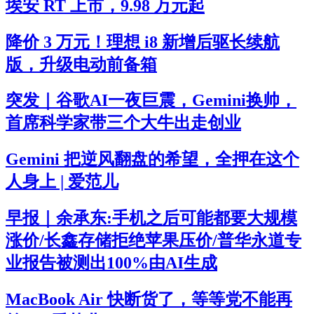
埃安 RT 上市，9.98 万元起
降价 3 万元！理想 i8 新增后驱长续航
版，升级电动前备箱
突发｜谷歌AI一夜巨震，Gemini换帅，
首席科学家带三个大牛出走创业
Gemini 把逆风翻盘的希望，全押在这个
人身上 | 爱范儿
早报｜余承东:手机之后可能都要大规模
涨价/长鑫存储拒绝苹果压价/普华永道专
业报告被测出100%由AI生成
MacBook Air 快断货了，等等党不能再