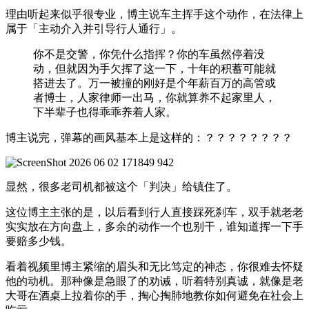
理由听起来似乎很专业，博主说车主挥手这个动作，在法律上
属于「主动介入并引导行人通行」。
你不是交警，你凭什么指挥？你的车虽然停着没
动，但就因为手欠挥了这一下，十年的积蓄可能就
搭进去了。万一被撞的刚好是个年薪百万的高管或
者博士，人家律师一出马，你就算养不起家里人，
下半辈子也得乖乖养着人家。
博主说完，弹幕的画风基本上是这样的：？？？？？？？？
显然，很多老司机都被这个「判决」给镇住了。
这位博主主张的是，以后看到行人直接踩死刹车，双手就老老
实实放在方向盘上，多余的动作一个也别干，谁知道挥一下手
要赔多少钱。
看着视频里博主紧缩的眉头和无比笃定的神态，你很难去怀疑
他的动机。那种像是急眼了的劝诫，听着特别真诚，就像是老
大哥在酒桌上拉着你的手，掏心掏肺地教你如何避免在社会上