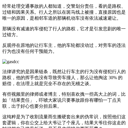
经常处理交通事故的人都知道，交警划分责任，看的是路权、
过错和因果关系。行人之所以在斑马线上被撞，直接原因也是
唯一的原因，是相邻车道的那辆机动车没有依法减速避让。
那辆没有减速的车侵犯了行人的路权，它才是引发悲剧的唯一
过错方。
反观停在原地的让行车主，他的车轮都没动过，对旁车的违法
行为也没有任何干预能力。
法律讲究的是因果链条，既然让行车主的行为没有侵犯行人的
路权，他的挥手也没有导致旁车撞人，那么让他掏这 30% 的
赔偿，在法理上就是完全不存在的无稽之谈。
有些视频里的律师或者博主，特别喜欢拽一些高大上的词，比
如「结果责任」，吓唬大家说只要事故跟你有哪怕一丁点关
联，出于好心也要分担后果。
这纯粹是为了收割流量而生搬硬套出来的伪常识，按照他们这
套逻辑，你在公交上给大爷让了个座儿，结果大爷往你这走的