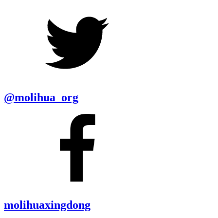
@molihua_org
molihuaxingdong