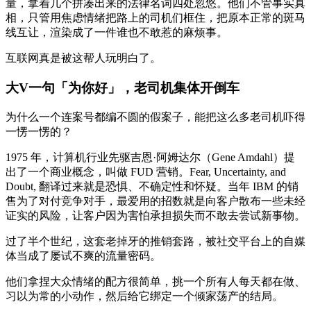
量，拿着几个拼凑出来的法律名词四处忽悠。他们不管事实真
相，只管用焦虑情绪把路上的司机们框住，把原本正常的斑马
线互让，渲染成了一件谁也不敢惹的麻烦事。
互联网真是被这帮人玩明白了。
大V一句「为你好」，老司机集体开倒车
为什么一个连案号都编不圆的假案子，能把这么多老司机吓得
一愣一愣的？
1975 年，计算机行业先驱吉恩·阿姆达尔（Gene Amdahl）提
出了一个商业概念，叫做 FUD 营销。Fear, Uncertainty, and
Doubt, 翻译过来就是恐惧、不确定性和怀疑。当年 IBM 的销
售为了对付竞争对手，最爱用的招数就是向客户散布一些未经
证实的风险，让客户因为害怕承担损失而不敢去尝试新事物。
过了半个世纪，这套老掉牙的推销套路，被社交平台上的自媒
体当成了屡试不爽的流量密码。
他们拿捏大众情绪的配方很简单，挑一个所有人每天都在做、
习以为常的小动作，然后给它绑定一个倾家荡产的结局。