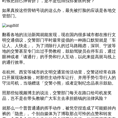
时候把自己摔骨折了，是不是也得找你要医药费？
如果真按这些营销号说的这么办，最先被打脸的应该是各地交
管部门。
翻看各地的法治新闻就能发现，现在国内很多城市都在推行文
明交通倡议，交警部门平时最常提倡的一种路口默契就是「车
让人、人快走」。为了消除行人的过马路顾虑，深圳、宁波等
地的交警甚至专门出过手势教程，鼓励驾驶员在停车后，通过
眼神或者「请通行」的手势和行人互动，以此来提高斑马线上
的通行效率。
在杭州、西安等城市的文明交通宣传活动里，交警还经常在路
口开展现场体验，对那些主动停车让行、并用手势引导行人的
守法司机，当场赠送「交警小熊」或者定制纪念品表示鼓励。
照那些短视频博主的说法，交警部门每天在路口给司机发奖
品，岂不是在带头教唆广大车主去承担赔钱的法律风险？
就那么一个普普通通的挥手动作，被凭空捏造成了可能赔掉内
裤的「隐患」。个别自媒体为了博取那点可怜的点赞和转发