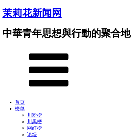
茉莉花新闻网
中華青年思想與行動的聚合地
首页
榜单
川粉榜
川黑榜
网红榜
论坛