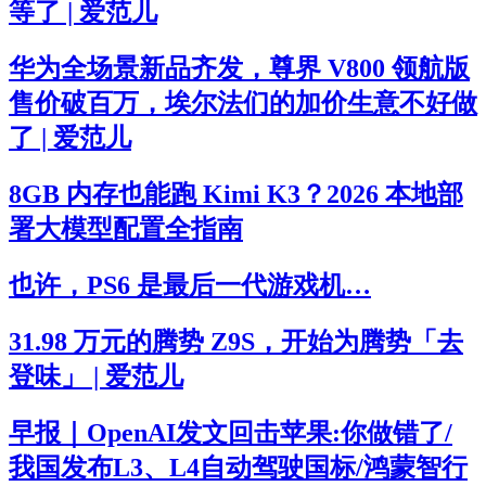
等了 | 爱范儿
华为全场景新品齐发，尊界 V800 领航版
售价破百万，埃尔法们的加价生意不好做
了 | 爱范儿
8GB 内存也能跑 Kimi K3？2026 本地部
署大模型配置全指南
也许，PS6 是最后一代游戏机…
31.98 万元的腾势 Z9S，开始为腾势「去
登味」 | 爱范儿
早报｜OpenAI发文回击苹果:你做错了/
我国发布L3、L4自动驾驶国标/鸿蒙智行