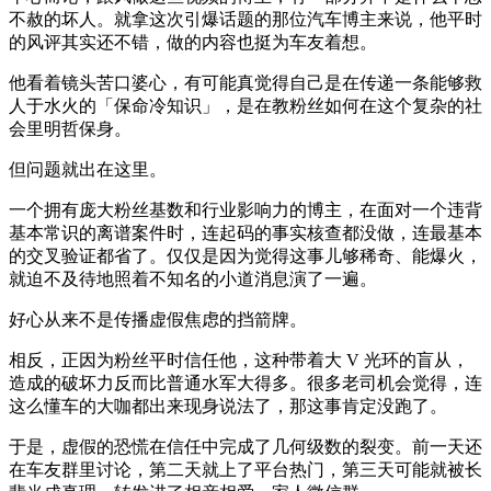
不赦的坏人。就拿这次引爆话题的那位汽车博主来说，他平时
的风评其实还不错，做的内容也挺为车友着想。
他看着镜头苦口婆心，有可能真觉得自己是在传递一条能够救
人于水火的「保命冷知识」，是在教粉丝如何在这个复杂的社
会里明哲保身。
但问题就出在这里。
一个拥有庞大粉丝基数和行业影响力的博主，在面对一个违背
基本常识的离谱案件时，连起码的事实核查都没做，连最基本
的交叉验证都省了。仅仅是因为觉得这事儿够稀奇、能爆火，
就迫不及待地照着不知名的小道消息演了一遍。
好心从来不是传播虚假焦虑的挡箭牌。
相反，正因为粉丝平时信任他，这种带着大 V 光环的盲从，
造成的破坏力反而比普通水军大得多。很多老司机会觉得，连
这么懂车的大咖都出来现身说法了，那这事肯定没跑了。
于是，虚假的恐慌在信任中完成了几何级数的裂变。前一天还
在车友群里讨论，第二天就上了平台热门，第三天可能就被长