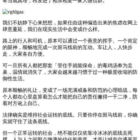
辈当成真理，转发进了相亲相爱一家人微信群。
我们不妨静下心来想想，如果任由这种编造出来的焦虑在网上
肆意蔓延，我们在现实生活中会变成什么样。
路上的行人和司机，原本可以通过一个善意的挥手、一个肯定
的眼神，顺畅地完成一次斑马线前的互动。车让人，人快步
走，大家各自方便。
可一旦所有人都把那套「管住手就能保命」的毒鸡汤奉为圭
臬，温情就消失了，大家会越来越习惯于过一种极度收缩的防
御性生活。
原本顺畅的礼让，变成了一场充满戒备和防范的心理暗战，每
个人都在心里盘算着怎么才能把自己的责任撇得一干二净，防
着对方讹上自己。
法律确实是维持社会运转的底线。只要你停在斑马线前，你确
实就守住了这条底线。
但一个正常运转的社会，绝不能仅仅依靠冷冰冰的底线去死
撑，人与人之间那点微薄的信任和善意，才是让城市交通甚至