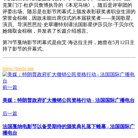
克莱门汀·杜萨贝詹博执导的《本尼马纳》。随后是评审团的
评委出场。随后是在影节闭幕式上颁发表彰获奖者职业生涯的
荣誉金棕榈，因故未能出席仪式的本届获奖者——美国歌星、
演员、导演芭芭拉·史翠珊特别请法国影星伊莎贝尔·于贝尔代
她领取金棕榈，并发表了长篇介绍感言。
第79节戛纳影节闭幕式是由艾·海达拉主持，她曾在5月12日主
持了影节的开幕式。
https://feedx.site
前一篇
美媒：特朗普政府扩大撤销公民资格行动 - 法国国际广播电台
后一篇
法国戛纳电影节以备受期待的颁奖典礼落下帷幕 - 法国国际广
播电台