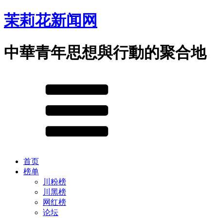
茉莉花新闻网
中華青年思想與行動的聚合地
首页
榜单
川粉榜
川黑榜
网红榜
论坛