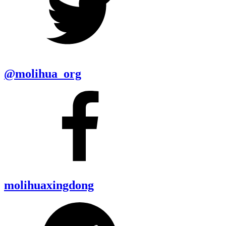
@molihua_org
molihuaxingdong