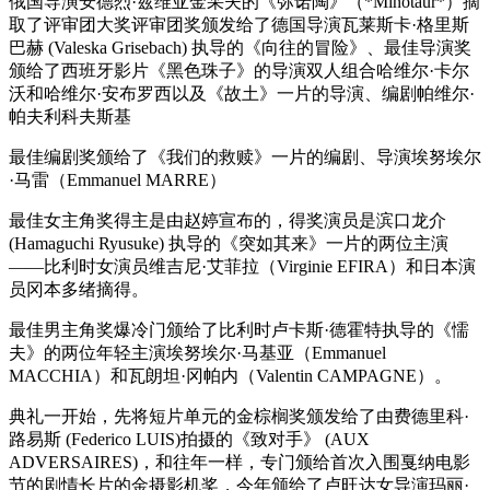
俄国导演安德烈·兹维亚金采夫的《弥诺陶》（*Minotaur*）摘
取了评审团大奖评审团奖颁发给了德国导演瓦莱斯卡·格里斯
巴赫 (Valeska Grisebach) 执导的《向往的冒险》、最佳导演奖
颁给了西班牙影片《黑色珠子》的导演双人组合哈维尔·卡尔
沃和哈维尔·安布罗西以及《故土》一片的导演、编剧帕维尔·
帕夫利科夫斯基
最佳编剧奖颁给了《我们的救赎》一片的编剧、导演埃努埃尔
·马雷（Emmanuel MARRE）
最佳女主角奖得主是由赵婷宣布的，得奖演员是滨口龙介
(Hamaguchi Ryusuke) 执导的《突如其来》一片的两位主演
——比利时女演员维吉尼·艾菲拉（Virginie EFIRA）和日本演
员冈本多绪摘得。
最佳男主角奖爆冷门颁给了比利时卢卡斯·德霍特执导的《懦
夫》的两位年轻主演埃努埃尔·马基亚（Emmanuel
MACCHIA）和瓦朗坦·冈帕内（Valentin CAMPAGNE）。
典礼一开始，先将短片单元的金棕榈奖颁发给了由费德里科·
路易斯 (Federico LUIS)拍摄的《致对手》 (AUX
ADVERSAIRES)，和往年一样，专门颁给首次入围戛纳电影
节的剧情长片的金摄影机奖，今年颁给了卢旺达女导演玛丽·