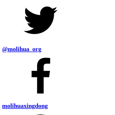
@molihua_org
molihuaxingdong