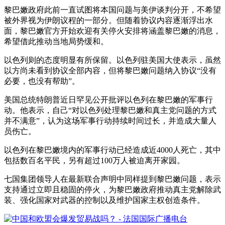
黎巴嫩政府此前一直试图将本国问题与美伊谈判分开，不希望
被外界视为伊朗议程的一部分。但随着协议内容逐渐浮出水
面，黎巴嫩官方开始欢迎有关停火安排将涵盖黎巴嫩的消息，
希望借此推动当地局势缓和。
以色列则的态度明显有所保留。以色列驻美国大使表示，虽然
以方尚未看到协议全部内容，但将黎巴嫩问题纳入协议“没有
必要，也没有帮助”。
美国总统特朗普近日罕见公开批评以色列在黎巴嫩的军事行
动。他表示，自己“对以色列处理黎巴嫩和真主党问题的方式
并不满意”，认为这场军事行动持续时间过长，并造成大量人
员伤亡。
以色列在黎巴嫩境内的军事行动已经造成近4000人死亡，其中
包括数百名平民，另有超过100万人被迫离开家园。
七国集团领导人在最新联合声明中同样提到黎巴嫩问题，表示
支持通过立即且稳固的停火，为黎巴嫩政府推动真主党解除武
装、强化国家对武器的控制以及维护国家主权创造条件。