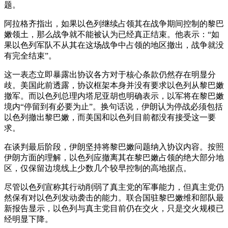
题。
阿拉格齐指出，如果以色列继续占领其在战争期间控制的黎巴
嫩领土，那么战争就不能被认为已经真正结束。他表示：“如
果以色列军队不从其在这场战争中占领的地区撤出，战争就没
有完全结束”。
这一表态立即暴露出协议各方对于核心条款仍然存在明显分
歧。美国此前透露，协议框架本身并没有要求以色列从黎巴嫩
撤军。而以色列总理内塔尼亚胡也明确表示，以军将在黎巴嫩
境内“停留到有必要为止”。换句话说，伊朗认为停战必须包括
以色列撤出黎巴嫩，而美国和以色列目前都没有接受这一要
求。
在谈判最后阶段，伊朗坚持将黎巴嫩问题纳入协议内容。按照
伊朗方面的理解，以色列应撤离其在黎巴嫩占领的绝大部分地
区，仅保留边境线上少数几个较早控制的高地据点。
尽管以色列宣称其行动削弱了真主党的军事能力，但真主党仍
然保有对以色列发动袭击的能力。联合国驻黎巴嫩维和部队最
新报告显示，以色列与真主党目前仍在交火，只是交火规模已
经明显下降。