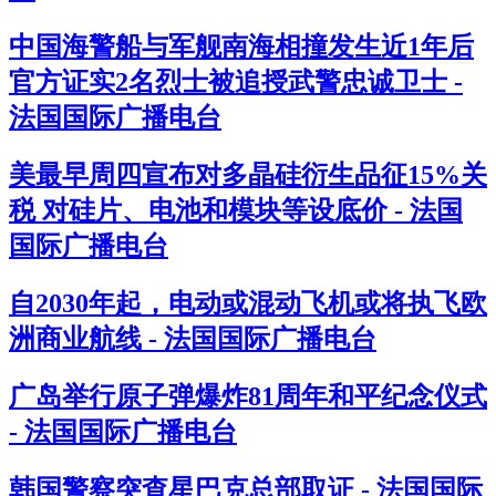
中国海警船与军舰南海相撞发生近1年后
官方证实2名烈士被追授武警忠诚卫士 -
法国国际广播电台
美最早周四宣布对多晶硅衍生品征15%关
税 对硅片、电池和模块等设底价 - 法国
国际广播电台
自2030年起，电动或混动飞机或将执飞欧
洲商业航线 - 法国国际广播电台
广岛举行原子弹爆炸81周年和平纪念仪式
- 法国国际广播电台
韩国警察突查星巴克总部取证 - 法国国际