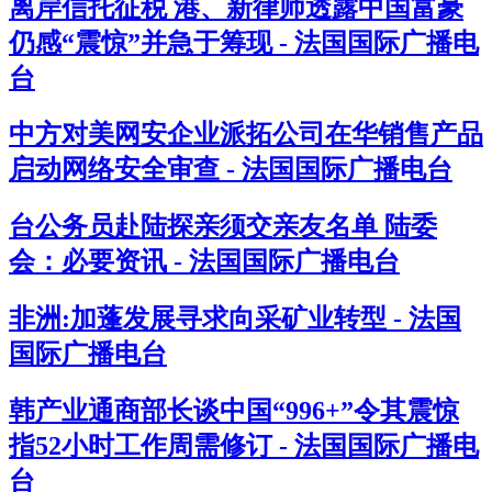
离岸信托征税 港、新律师透露中国富豪
仍感“震惊”并急于筹现 - 法国国际广播电
台
中方对美网安企业派拓公司在华销售产品
启动网络安全审查 - 法国国际广播电台
台公务员赴陆探亲须交亲友名单 陆委
会：必要资讯 - 法国国际广播电台
非洲:加蓬发展寻求向采矿业转型 - 法国
国际广播电台
韩产业通商部长谈中国“996+”令其震惊
指52小时工作周需修订 - 法国国际广播电
台