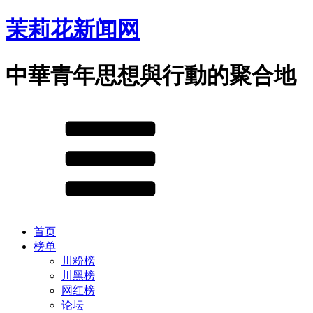
茉莉花新闻网
中華青年思想與行動的聚合地
首页
榜单
川粉榜
川黑榜
网红榜
论坛