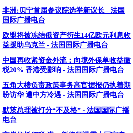
非洲:贝宁首届参议院选举新议长 - 法国
国际广播电台
欧盟将被冻结俄资产衍生14亿欧元利息收
益援助乌克兰 - 法国国际广播电台
中国再收紧资金外流：向境外保单收益徵
税20% 香港受影响 - 法国国际广播电台
五角大楼负责政策事务高官据报仍执着期
盼访华 遭中方冷遇 - 法国国际广播电台
默茨总理被打分“不及格” - 法国国际广播
电台