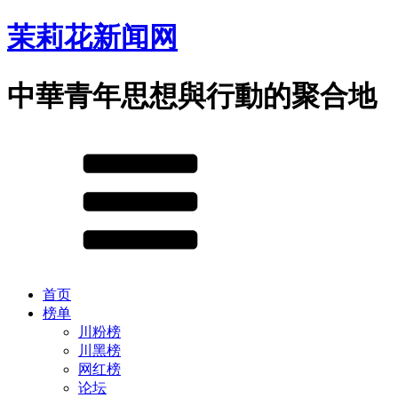
茉莉花新闻网
中華青年思想與行動的聚合地
首页
榜单
川粉榜
川黑榜
网红榜
论坛