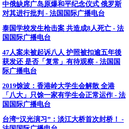
中俄缺席广岛原爆和平纪念仪式 俄罗斯
对其进行批判 - 法国国际广播电台
泰国学校发生枪击案 共造成8人死亡 - 法
国国际广播电台
47人案未被起诉八人 护照被扣逾五年後
获发还 是否「复常」有待观察 - 法国国
际广播电台
2019馀波：香港岭大学生会解散 全港
「八大」只馀一家有学生会正常运作 - 法
国国际广播电台
台湾“汉光演习”：淡江大桥首次封桥！ -
法国国际广播电台