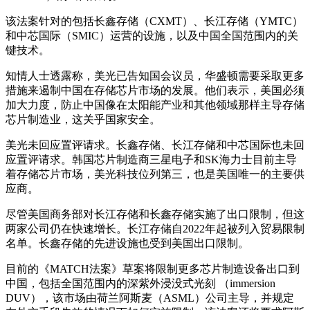
该法案针对的包括长鑫存储（CXMT）、长江存储（YMTC）
和中芯国际（SMIC）运营的设施，以及中国全国范围内的关
键技术。
知情人士透露称，美光已告知国会议员，华盛顿需要采取更多
措施来遏制中国在存储芯片市场的发展。他们表示，美国必须
加大力度，防止中国像在太阳能产业和其他领域那样主导存储
芯片制造业，这关乎国家安全。
美光未回应置评请求。长鑫存储、长江存储和中芯国际也未回
应置评请求。韩国芯片制造商三星电子和SK海力士目前主导
着存储芯片市场，美光科技位列第三，也是美国唯一的主要供
应商。
尽管美国商务部对长江存储和长鑫存储实施了出口限制，但这
两家公司仍在快速增长。长江存储自2022年起被列入贸易限制
名单。长鑫存储的先进设施也受到美国出口限制。
目前的《MATCH法案》草案将限制更多芯片制造设备出口到
中国，包括全国范围内的深紫外浸没式光刻 （immersion
DUV），该市场由荷兰阿斯麦（ASML）公司主导，并规定