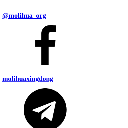
@molihua_org
molihuaxingdong