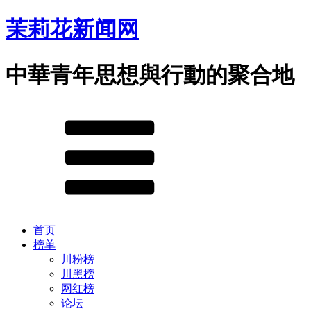
茉莉花新闻网
中華青年思想與行動的聚合地
首页
榜单
川粉榜
川黑榜
网红榜
论坛