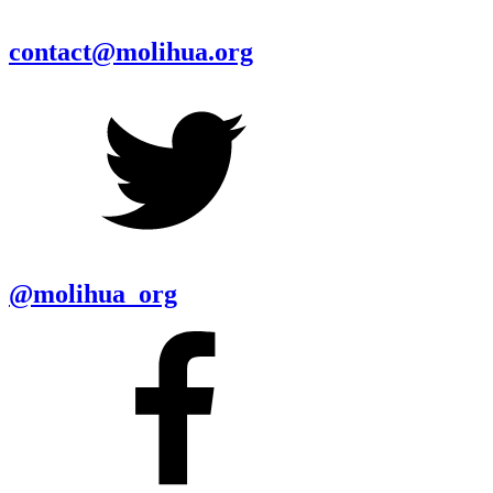
contact@molihua.org
@molihua_org