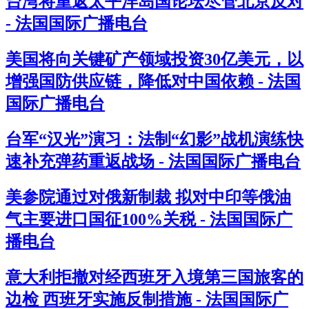
台湾将重返太平洋岛国论坛尽管北京反对
- 法国国际广播电台
美国将向关键矿产领域投资30亿美元，以
增强国防供应链，降低对中国依赖 - 法国
国际广播电台
台军“汉光”演习：法制“幻影”战机演练快
速补充弹药重返战场 - 法国国际广播电台
美参院通过对俄新制裁 拟对中印等俄油
气主要进口国征100%关税 - 法国国际广
播电台
意大利拒撤对经西班牙入境第三国旅客的
边检 西班牙实施反制措施 - 法国国际广