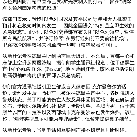
以色列国防部稍早宣布已发动“先发制人的打击”，旨在“消除
对以色列国家构成的威胁”。
该部门表示，“针对以色列国家及其平民的导弹和无人机袭击
预计将在极短时间内发生”，因此全国进入“特别且立即生效的
紧急状态”。此外，以色列交通部宣布关闭“以色列领空，暂停
所有民航航班”，并呼吁旅客“在另行通知前不要前往机场”。
耶路撒冷的学校将关闭至周一18时（格林尼治时间）。
法新社记者在德黑兰听到两声巨大爆炸。不久后，首都中心和
东部上空升起两股浓烟。据伊朗学生通讯社报道，位于德黑兰
市中心的帕斯图尔（Pasteur）地区遭到打击，该区域包括伊朗
最高领袖哈梅内伊的官邸以及总统府。
伊朗官方通讯社援引卫生部发言人侯赛因·克尔曼普尔的话
称，爆炸发生后，救护车已被派往德黑兰市中心，各医院进入
警戒状态。关于可能的伤亡人数及具体受损区域，将在确认后
公布。伊朗法尔斯通讯社报道，伊斯法罕、圣城库姆、位于德
黑兰以西的卡拉季以及西部城市克尔曼沙赫也发生爆炸。该社
称，“爆炸类型显示可能为导弹袭击”，但暂未提供更多细节。
法新社记者称，当地电话和互联网连接不稳定且时断时续。