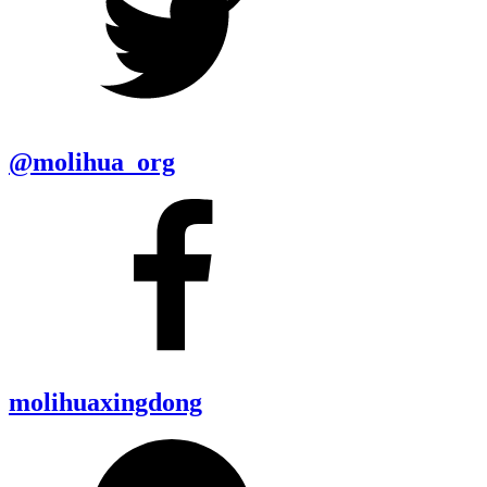
@molihua_org
molihuaxingdong