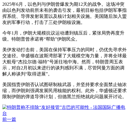
2025年6月，以色列与伊朗曾爆发为期12天的战争。这场冲突
由以色列发动前所未有的袭击引发，最初目标包括伊朗军事指
挥系统、导弹发射装置以及核计划相关设施。美国随后加入盟
友的军事行动，打击了三处伊朗核设施。
今年1月，伊朗大规模抗议运动遭到镇压后，紧张局势再度升
级。特朗普曾承诺将“帮助”伊朗民众。
美伊发动打击前，美国在保持军事压力的同时，仍优先寻求外
交途径。华盛顿在波斯湾部署了大规模空海力量，并将全球最
大航母“杰拉尔德·福特”号派往地中海。然而，特朗普周五表
示，对自2月初以来进行的谈判感到不满，尽管阿曼方面的调
解人称谈判“取得进展”。
美国指责伊朗否认试图研制核武器，并坚持要求全面禁止铀浓
缩，而伊朗则强调发展民用核能的权利。此外，华盛顿还要求
限制伊朗的弹道导弹计划，但德黑兰拒绝就此问题展开讨论。
前一篇