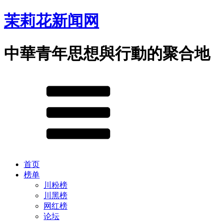
茉莉花新闻网
中華青年思想與行動的聚合地
首页
榜单
川粉榜
川黑榜
网红榜
论坛