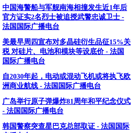
中国海警船与军舰南海相撞发生近1年后
官方证实2名烈士被追授武警忠诚卫士 -
法国国际广播电台
美最早周四宣布对多晶硅衍生品征15%关
税 对硅片、电池和模块等设底价 - 法国
国际广播电台
自2030年起，电动或混动飞机或将执飞欧
洲商业航线 - 法国国际广播电台
广岛举行原子弹爆炸81周年和平纪念仪式
- 法国国际广播电台
韩国警察突查星巴克总部取证 - 法国国际