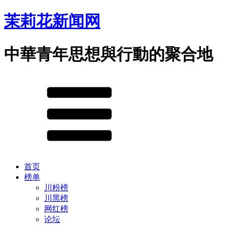
茉莉花新闻网
中華青年思想與行動的聚合地
首页
榜单
川粉榜
川黑榜
网红榜
论坛