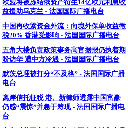
欧盟将被冻结俄资产衍生14亿欧元利息收
益援助乌克兰 - 法国国际广播电台
中国再收紧资金外流：向境外保单收益徵
税20% 香港受影响 - 法国国际广播电台
五角大楼负责政策事务高官据报仍执着期
盼访华 遭中方冷遇 - 法国国际广播电台
默茨总理被打分“不及格” - 法国国际广播
电台
离岸信托征税 港、新律师透露中国富豪
仍感“震惊”并急于筹现 - 法国国际广播电
台