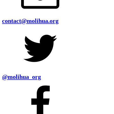
contact@molihua.org
@molihua_org