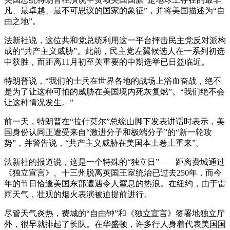
凡、最卓越、最不可思议的国家的象征”，并将美国描述为“自
由之地”。
法新社说，这位共和党总统利用这一平台抨击民主党反对派构
成的“共产主义威胁”。此前，民主党左翼候选人在一系列初选
中获胜，而距离11月初至关重要的中期选举已日益临近。
特朗普说，“我们的士兵在世界各地的战场上浴血奋战，绝不
是为了让这种可怕的威胁在美国境内死灰复燃”。“我们绝不会
让这种情况发生。”
前一天，特朗普在“拉什莫尔”总统山脚下发表讲话时表示，美
国身份认同正遭受来自“激进分子和极端分子”的“新一轮攻
势”，并警告说，“共产主义威胁在美国本土卷土重来”。
法新社的报道说，这是一个特殊的“独立日”——距离费城通过
《独立宣言》、十三州脱离英国王室统治已过去250年，而今
年的节日恰逢美国东部遭遇令人窒息的热浪。在纽约，由于雷
雨天气，壮观的烟火表演被迫提前进行。
尽管天气炎热，费城的“自由钟”和《独立宣言》签署地独立厅
外，很早就排起了长队。在华盛顿，许多行人身着代表美国国