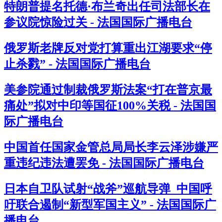
特朗普提名托德·布兰奇出任司法部长在
参议院惊险过关 - 法国国际广播电台
俄罗斯老牌反对党打算重出江湖要求“停
止杀戮” - 法国国际广播电台
美参院通过制裁俄罗斯法案“打在普京最
痛处”拟对中印等国征100%关税 - 法国国
际广播电台
中国首任国家金管总局局长李云泽涉嫌严
重违纪违法遭罢免 - 法国国际广播电台
日本自卫队试射“战斧”巡航导弹 中国呼
吁联合遏制“新型军国主义” - 法国国际广
播电台