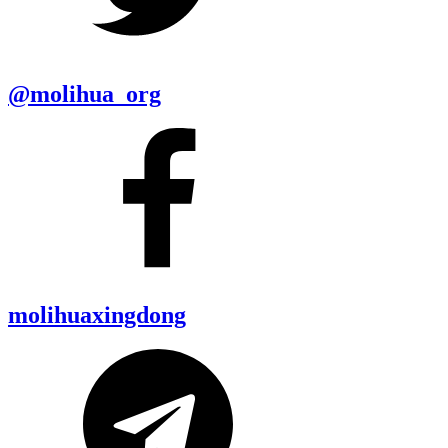
@molihua_org
molihuaxingdong