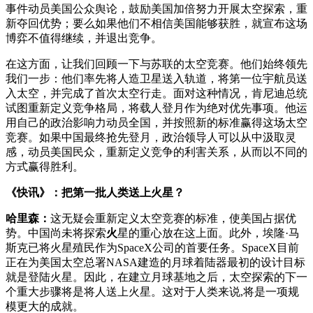
事件动员美国公众舆论，鼓励美国加倍努力开展太空探索，重
新夺回优势；要么如果他们不相信美国能够获胜，就宣布这场
博弈不值得继续，并退出竞争。
在这方面，让我们回顾一下与苏联的太空竞赛。他们始终领先
我们一步：他们率先将人造卫星送入轨道，将第一位宇航员送
入太空，并完成了首次太空行走。面对这种情况，肯尼迪总统
试图重新定义竞争格局，将载人登月作为绝对优先事项。他运
用自己的政治影响力动员全国，并按照新的标准赢得这场太空
竞赛。如果中国最终抢先登月，政治领导人可以从中汲取灵
感，动员美国民众，重新定义竞争的利害关系，从而以不同的
方式赢得胜利。
《快讯》：把第一批人类送上火星？
哈里森：
这无疑会重新定义太空竞赛的标准，使美国占据优
势。中国尚未将探索
火
星的重心放在这上面。此外，埃隆·马
斯克已将火星殖民作为SpaceX公司的首要任务。SpaceX目前
正在为美国太空总署NASA建造的月球着陆器最初的设计目标
就是登陆火星。因此，在建立月球基地之后，太空探索的下一
个重大步骤将是将人送上火星。这对于人类来说,将是一项规
模更大的成就。