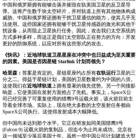
中国和俄罗斯拥有能够击落并摧毁在轨美国卫星的反卫星导
弹。这将产生数千块太空碎片，并对轨道上所有其他物体构成
威胁。中国和俄罗斯还拥有干扰卫星通信的能力，使其几乎无
法使用。这些国家还拥有能够干扰卫星传感器的激光和其他干
扰设备，从而阻止卫星执行任务。因此，攻击我们太空系统的
方式多种多样，而这正是我们太空部队正在努力的方向：开发
更好的防御系统，以应对所有这些形式的攻击。
《快讯》：近地球轨道卫星星座在冲突中也日益成为至关重要
的因素。美国是否因星链
Starlink
计划而领先？
哈里森：
答案是肯定的。星链星座约占所有
在轨运行
卫星的三
分之二。得益于星链计划，美国的卫星数量约为中国的八倍。
这使我们在
近地球轨道
上拥有显著的领先优势。另一个间接影
响是，它使美国在发射方面抢占了先机。事实上，SpaceX公
司已经完善了可重复使用的猎鹰9号运载火箭，该火箭目前主
导着全球市场。实际上，现在绝大多数的太空发射任务都由
SpaceX公司执行。这使得发射成本大幅降低。
但中国尚未达到那个水平。它正在研发如同美国猎鹰9号
(Falcon 9) 运载火箭的复制品，但迄今为止尚未成功。北京在
这一领域至少落后美国十年。虽然一些中国公司计划建造大型