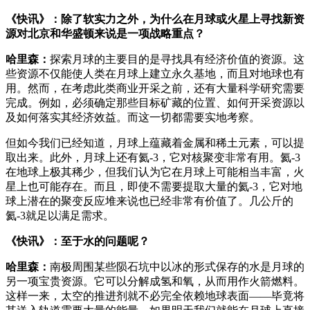
《快讯》：除了软实力之外，为什么在月球或火星上寻找新资
源对北京和华盛顿来说是一项战略重点？
哈里森：
探索月球的主要目的是寻找具有经济价值的资源。这
些资源不仅能使人类在月球上建立永久基地，而且对地球也有
用。然而，在考虑此类商业开采之前，还有大量科学研究需要
完成。例如，必须确定那些目标矿藏的位置、如何开采资源以
及如何落实其经济效益。而这一切都需要实地考察。
但如今我们已经知道，月球上蕴藏着金属和稀土元素，可以提
取出来。此外，月球上还有氦-3，它对核聚变非常有用。氦-3
在地球上极其稀少，但我们认为它在月球上可能相当丰富，火
星上也可能存在。而且，即使不需要提取大量的氦-3，它对地
球上潜在的聚变反应堆来说也已经非常有价值了。几公斤的
氦-3就足以满足需求。
《快讯》：至于水的问题呢？
哈里森：
南极周围某些陨石坑中以冰的形式保存的水是月球的
另一项宝贵资源。它可以分解成氢和氧，从而用作火箭燃料。
这样一来，太空的推进剂就不必完全依赖地球表面——毕竟将