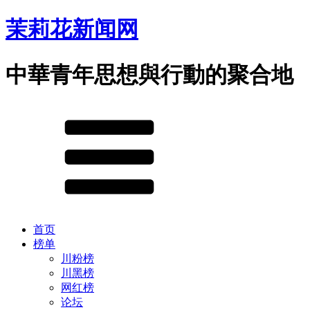
茉莉花新闻网
中華青年思想與行動的聚合地
首页
榜单
川粉榜
川黑榜
网红榜
论坛