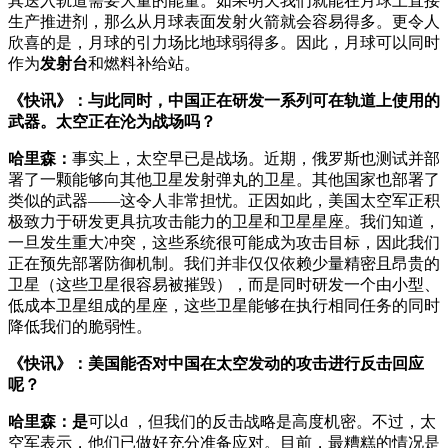
其送入轨道需要大量的能量。如果明天我们就能在月球上直接
生产推进剂，那么从月球表面发射火箭就会容易得多。更令人
欣喜的是，月球的引力场比地球弱得多。因此，月球可以同时
作为
发射台
和燃料补给站。
《快讯》：与此同时，中国正在研发一系列可在轨道上使用的
武器。太空正在沦为战场吗？
哈里森：
事实上，太空早已是战场。近期，俄罗斯也测试并部
署了一颗能够向其他卫星发射弹丸的卫星。其他国家也部署了
类似的武器——这令人非常担忧。正因如此，美国太空军正积
极致力于研发更具抗攻击能力的卫星和卫星星座。我们知道，
一旦发生重大冲突，这些系统很可能成为攻击目标，因此我们
正在预先部署防御机制。我们并非仅仅依赖少量精密且昂贵的
卫星（这些卫星很容易被摧毁），而是同时研发一个由小型、
低成本卫星组成的星座，这些卫星能够在执行相同任务的同时
降低我们的脆弱性。
《快讯》：美国能否对中国在太空发动的攻击进行反击回应
呢？
哈里森：是
可以d ，但我们的反击战略是高度机密。不过，太
空军表示，他们已做好充分准备应对。目前，最糟糕的情况是