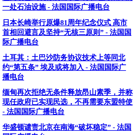
一处石油设施 - 法国国际广播电台
日本长崎举行原爆81周年纪念仪式 高市
首相回避言及坚持“无核三原则” - 法国国
际广播电台
土耳其：土巴沙防务协议技术上等同北
约“第五条” 埃及或将加入 - 法国国际广
播电台
缅甸再次拒绝无条件释放昂山素季，并称
现任政府已实现民选，不再需要东盟特使
- 法国国际广播电台
华盛顿谴责北京在南海“破坏稳定” - 法国