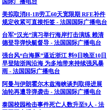
国际广播电台
美拟取消H-1B劳工60天宽限期 RFE补件
规定收紧可直接拒签 - 法国国际广播电台
台军“汉光”演习举行海岸打击演练 赖清
德登导弹快艇督导 - 法国国际广播电台
强台风“白海豚”逼近浙江 料9日晚至10日
早登陆浙闽沿海 为多地带来持续强风暴
雨 - 法国国际广播电台
阿曼与伊朗霍尔木兹海峡谈判取得进展
油轮再遭导弹袭击 - 法国国际广播电台
泰国校园枪击事件死亡人数升至9人 - 法