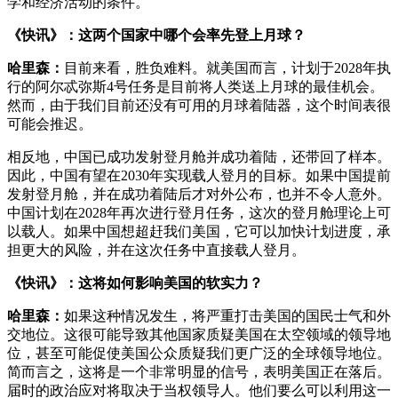
学和经济活动的条件。
《快讯》：这两个国家中哪个会率先登上月球？
哈里森：
目前来看，胜负难料。就美国而言，计划于2028年执
行的阿尔忒弥斯4号任务是目前将人类送上月球的最佳机会。
然而，由于我们目前还没有可用的月球着陆器，这个时间表很
可能会推迟。
相反地，中国已成功发射登月舱并成功着陆，还带回了样本。
因此，中国有望在2030年实现载人登月的目标。如果中国提前
发射登月舱，并在成功着陆后才对外公布，也并不令人意外。
中国计划在2028年再次进行登月任务，这次的登月舱理论上可
以载人。如果中国想超赶我们美国，它可以加快计划进度，承
担更大的风险，并在这次任务中直接载人登月。
《快讯》：这将如何影响美国的软实力？
哈里森：
如果这种情况发生，将严重打击美国的国民士气和外
交地位。这很可能导致其他国家质疑美国在太空领域的领导地
位，甚至可能促使美国公众质疑我们更广泛的全球领导地位。
简而言之，这将是一个非常明显的信号，表明美国正在落后。
届时的政治应对将取决于当权领导人。他们要么可以利用这一