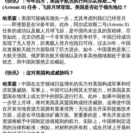
《快讯》：今年四月，美国宇航员执行
阿尔忒弥斯二号
(Artemis II)
任务，飞掠月球背面。美国是否处于领先地位？
哈里森：
美国可能确实领先一步，尤其考虑到我们已经登月
——即便那是在50多年前。此外，阿尔忒弥斯二号(Artemis II)
任务的成功以及载人月球飞掠，是中国尚未企及的里程碑。尽
管如此，北京仍然是一个非常强大的竞争对手。中国已经成功
实现了无人登月，距离载人登月也指日可待。过去20年，中国
在发展航天能力方面取得了巨大进步。如今，中国显然是第二
大航天强国。俄罗斯在航天领域以及许多其他领域都处于衰落
状态，而中国则显然正在崛起。
《快讯》：这对美国构成威胁吗？
哈里森：
中国在太空领域日益增长的实力对美国构成军事和经
济双重威胁。军事上，中国可以利用其太空能力，对美国及其
盟国在地球上或太空中的部队进行打击。此外，如果中国抢先
一步登上月球，将对美国及其盟国构成经济威胁。这将使中国
在开发当地资源方面拥有显著优势：无论是在开采和提炼技术
方面，还是在寻找最佳矿藏方面。更重要的是，率先开发这些
资源将赋予中国制定游戏规则的权力。实际上，中国将制定适
用的法律和标准：例如，对材料的所有权，或在月球上开展科