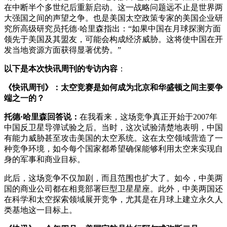
在中断半个多世纪后重新启动。这一战略问题远不止是世界两
大强国之间的声望之争。也是美国太空政策专家的美国企业研
究所高级研究员托德·哈里森指出：“如果中国在月球探测方面
领先于美国及其盟友，可能会构成经济威胁。这将使中国在开
发当地资源方面获得显著优势。”
以下是本次快讯周刊的专访内容
：
《快讯周刊》：太空竞赛是如何成为北京和华盛顿之间主要争
端之一的？
托德·哈里森回答说：
在我看来，这场竞争真正开始于2007年
中国反卫星导弹试验之后。当时，这次试验清楚地表明，中国
有能力威胁甚至攻击美国的太空系统。这在太空领域营造了一
种竞争环境，如今每个国家都希望确保能够利用太空来实现自
身的军事和商业目标。
此后，这场竞争不仅加剧，而且范围也扩大了。如今，中美两
国的商业公司都在相竟部署巨型卫星星座。此外，中美两国还
在科学和太空探索领域展开竞争，尤其是在月球上建立永久人
类基地这一目标上。