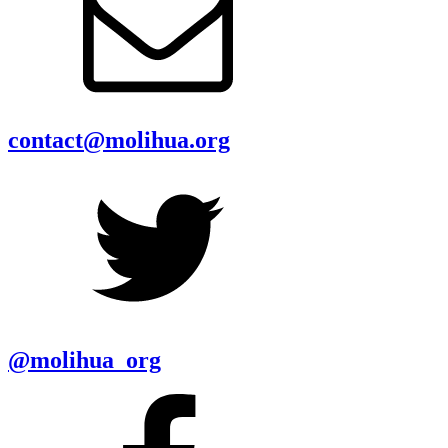
contact@molihua.org
@molihua_org