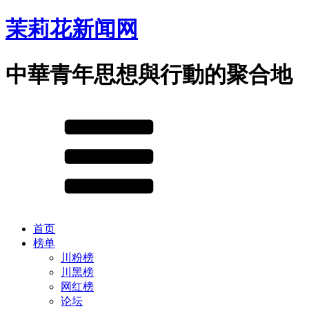
茉莉花新闻网
中華青年思想與行動的聚合地
首页
榜单
川粉榜
川黑榜
网红榜
论坛