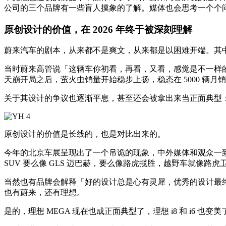
公司的三个品牌有一些盲人摸象的了解。媒体也会思考一个个
原创设计的价值，在 2026 年终于被深刻理解
蔚来汽车的剧本，从来都不是爽文，从来都是以困难开端。其中
当时蔚来高管说「这辆车你初看，再看，又看，感觉是不一样
天崩开局之后，萤火虫销量开始稳步上扬，稳态在 5000 辆月
关于其设计的争议也逐渐平息，甚至还会被拿出来当正面典型：它
原创设计的价值是长线的，也是对比出来的。
今年的北京车展呈现出了一个吊诡的现象，中外媒体和观众一
SUV 要么像 GLS 迈巴赫，要么像路虎揽胜，越野车就像路虎卫士，
当然也有品牌会解释「好的设计总是心有灵犀，优秀的设计最
也有蔚来，还有理想。
是的，理想 MEGA 现在也成正面典型了，理想 i8 和 i6 也变美