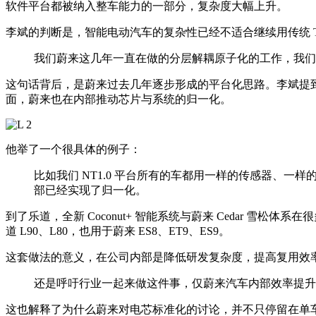
软件平台都被纳入整车能力的一部分，复杂度大幅上升。
李斌的判断是，智能电动汽车的复杂性已经不适合继续用传统 Tier1、
我们蔚来这几年一直在做的分层解耦原子化的工作，我们
这句话背后，是蔚来过去几年逐步形成的平台化思路。李斌提到，
面，蔚来也在内部推动芯片与系统的归一化。
他举了一个很具体的例子：
比如我们 NT1.0 平台所有的车都用一样的传感器、一样的
部已经实现了归一化。
到了乐道，全新 Coconut+ 智能系统与蔚来 Cedar 雪
道 L90、L80，也用于蔚来 ES8、ET9、ES9。
这套做法的意义，在公司内部是降低研发复杂度，提高复用效
还是呼吁行业一起来做这件事，仅蔚来汽车内部效率提升
这也解释了为什么蔚来对电芯标准化的讨论，并不只停留在单