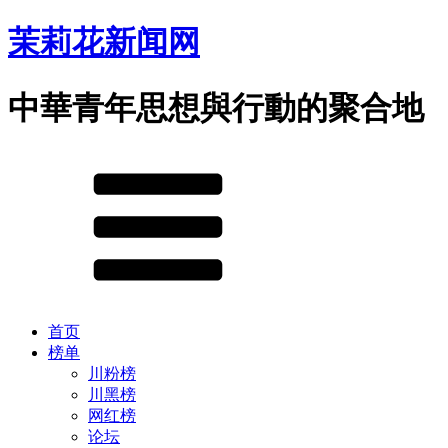
茉莉花新闻网
中華青年思想與行動的聚合地
首页
榜单
川粉榜
川黑榜
网红榜
论坛