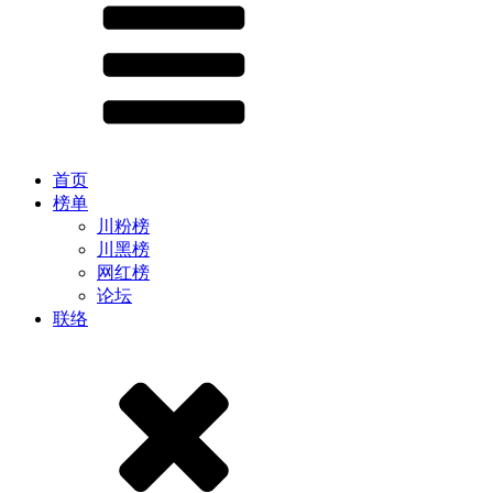
首页
榜单
川粉榜
川黑榜
网红榜
论坛
联络