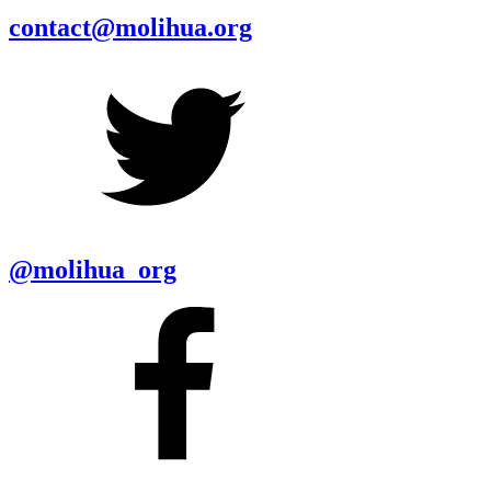
contact@molihua.org
@molihua_org