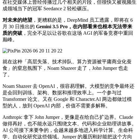
在社交媒体上曾经传播过几个相关的片段，但很快又被视频生
成领域当下的冠军 Seedance 2 轻松碾压。
对未来的绝望
，更糟糕的是，DeepMind 员工透露，即将在 6
月 30 日推出的
Gemini 3.5 Pro，在内部看来也根本无法带来
质的突破
，完全不足以让谷歌在这场 AGI 的军备竞赛中重回
巅峰。
就在这种「高层失落、技术掉队、算力资源被平庸商业化蚕
食」的窒息氛围下，Noam Shazeer 走了，John Jumper 也走
了。
Noam Shazeer 去 OpenAI，很容易理解。大模型的竞争最终还
是会回到训练、架构、数据和推理效率上。一个参与过
Transformer 论文、又在 Google 和 Character.AI 两边都做过模
型的人，放到 OpenAI 内部，价值不需要多解释。
Anthropic 拿下 John Jumper，更像是在给自己扩边界。Claude
做得再好，也不能永远只围绕文本、代码和企业助理讲故事。
AI 公司接下来要争的，会越来越多地进入科学计算、生命科
学、自动化研究这些领域。Jumper 的履历刚好能把这个方向