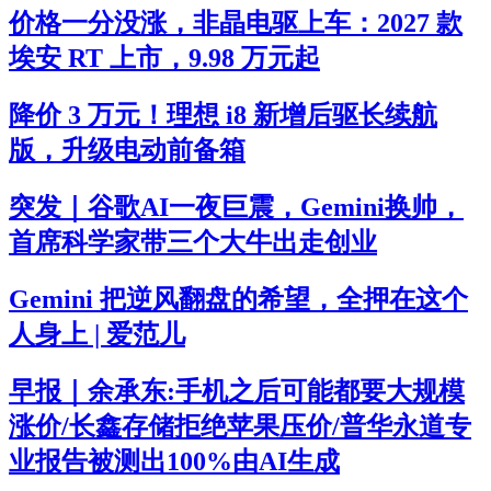
价格一分没涨，非晶电驱上车：2027 款
埃安 RT 上市，9.98 万元起
降价 3 万元！理想 i8 新增后驱长续航
版，升级电动前备箱
突发｜谷歌AI一夜巨震，Gemini换帅，
首席科学家带三个大牛出走创业
Gemini 把逆风翻盘的希望，全押在这个
人身上 | 爱范儿
早报｜余承东:手机之后可能都要大规模
涨价/长鑫存储拒绝苹果压价/普华永道专
业报告被测出100%由AI生成