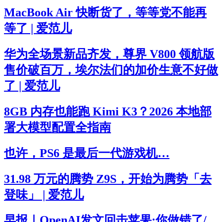
MacBook Air 快断货了，等等党不能再
等了 | 爱范儿
华为全场景新品齐发，尊界 V800 领航版
售价破百万，埃尔法们的加价生意不好做
了 | 爱范儿
8GB 内存也能跑 Kimi K3？2026 本地部
署大模型配置全指南
也许，PS6 是最后一代游戏机…
31.98 万元的腾势 Z9S，开始为腾势「去
登味」 | 爱范儿
早报｜OpenAI发文回击苹果:你做错了/