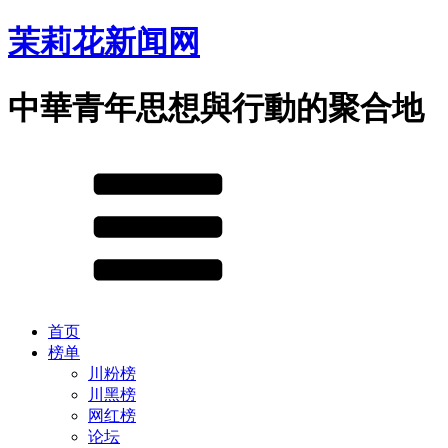
茉莉花新闻网
中華青年思想與行動的聚合地
首页
榜单
川粉榜
川黑榜
网红榜
论坛