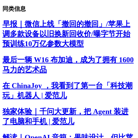
同类信息
早报｜微信上线「撤回的撤回」/苹果上
调多款设备以旧换新回收价/曝字节开始
预训练10万亿参数大模型
最后一辆 W16 布加迪，成为了拥有 1600
马力的艺术品
在 ChinaJoy ，我看到了第一台「科技潮
玩」机器人 | 爱范儿
独家体验｜千问大更新，把 Agent 装进
了电脑和手机 | 爱范儿
解读｜OpenAI 音箱：果味设计，但比苹