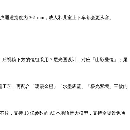
央通道宽度为 361 mm，成人和儿童上下车都会更从容。
后视镜下方的镜组采用 7 层光圈设计，对应「山影叠镜」；尾
缝工艺，再配合「暖霞金橙」「水墨霁蓝」「极光紫境」三款内
旗舰芯片，支持 13 亿参数的 AI 本地语音大模型，支持全场景免唤