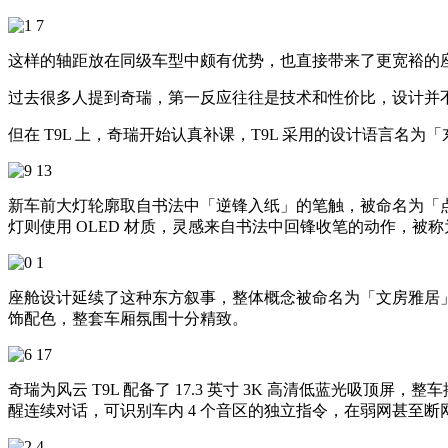
这样的轴距放在同级车型中颇有优势，也直接带来了更宽裕的座舱空间
过去很多人提到奇瑞，第一反应往往是技术和性价比，设计并
但在 T9L 上，奇瑞开始认真补课，T9L 采用的设计语言名
新车前大灯轮廓取自书法中「逆锋入纸」的笔触，被命名为「点
灯则使用 OLED 材质，灵感来自书法中回锋收笔的动作，被
座舱设计延续了这种东方叙事，整体概念被命名为「文房雅居
饰配色，整套车厢氛围十分精致。
奇瑞为风云 T9L 配备了 17.3 英寸 3K 高清低蓝光吸顶屏，
醒连续对话，可识别车内 4 个音区的独立指令，在弱网甚至