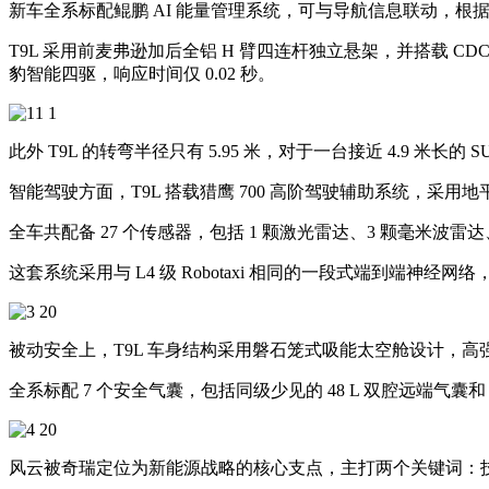
新车全系标配鲲鹏 AI 能量管理系统，可与导航信息联动，根
T9L 采用前麦弗逊加后全铝 H 臂四连杆独立悬架，并搭载 CDC
豹智能四驱，响应时间仅 0.02 秒。
此外 T9L 的转弯半径只有 5.95 米，对于一台接近 4.9 
智能驾驶方面，T9L 搭载猎鹰 700 高阶驾驶辅助系统，采用地平线
全车共配备 27 个传感器，包括 1 颗激光雷达、3 颗毫米波雷达
这套系统采用与 L4 级 Robotaxi 相同的一段式端到端神
被动安全上，T9L 车身结构采用磐石笼式吸能太空舱设计，高强
全系标配 7 个安全气囊，包括同级少见的 48 L 双腔远端气囊和 
风云被奇瑞定位为新能源战略的核心支点，主打两个关键词：