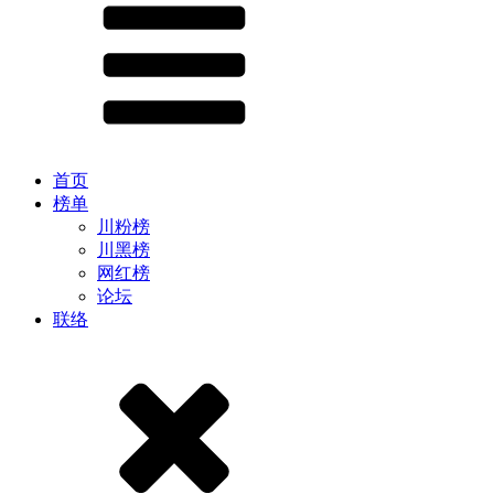
首页
榜单
川粉榜
川黑榜
网红榜
论坛
联络