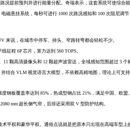
据路况提前预判并进行能量分配。奇瑞表示，这套系统可使综合能耗降
 电磁悬挂系统，每秒可进行 1000 次路况感知和 100 次阻尼
米长的 SUV 来说，在城市中停车、掉头、窄路转弯都会轻松不少。
征程 6P 芯片，算力达到 560 TOPS。
、11 颗高清摄像头和 12 颗超声波雷达，全域感知范围超过 3 
经网络，并结合 VLM 视觉语言大模型，不依赖高精地图，理论上可
度钢板覆盖率达到 85%，热成型钢占比 21%，满足中国、欧盟
2080 mm 超长侧气帘，后排还采用双 V 型防护结构。
技术平权和豪华平权。通俗点说就是把原本只出现在高端车型上