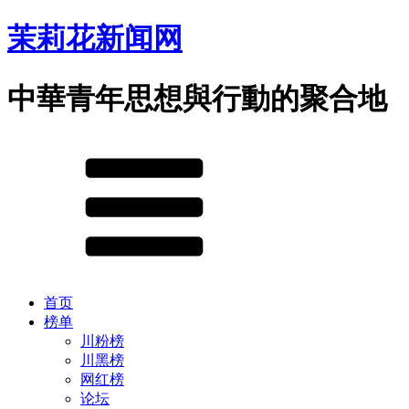
茉莉花新闻网
中華青年思想與行動的聚合地
首页
榜单
川粉榜
川黑榜
网红榜
论坛