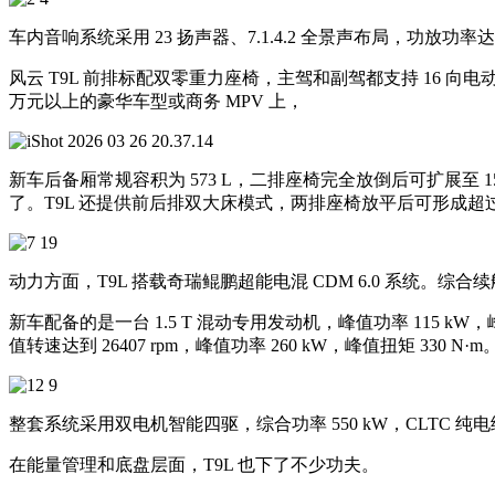
车内音响系统采用 23 扬声器、7.1.4.2 全景声布局，功放功
风云 T9L 前排标配双零重力座椅，主驾和副驾都支持 16 向电
万元以上的豪华车型或商务 MPV 上，
新车后备厢常规容积为 573 L，二排座椅完全放倒后可扩展至 1
了。T9L 还提供前后排双大床模式，两排座椅放平后可形成超过 
动力方面，T9L 搭载奇瑞鲲鹏超能电混 CDM 6.0 系统。综合续航超过
新车配备的是一台 1.5 T 混动专用发动机，峰值功率 115 kW
值转速达到 26407 rpm，峰值功率 260 kW，峰值扭矩 330 N·m
整套系统采用双电机智能四驱，综合功率 550 kW，CLTC 纯电续航为 23
在能量管理和底盘层面，T9L 也下了不少功夫。