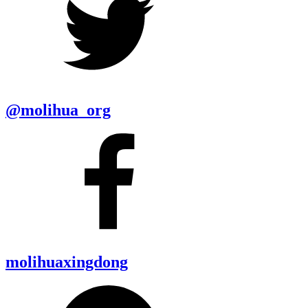
@molihua_org
molihuaxingdong