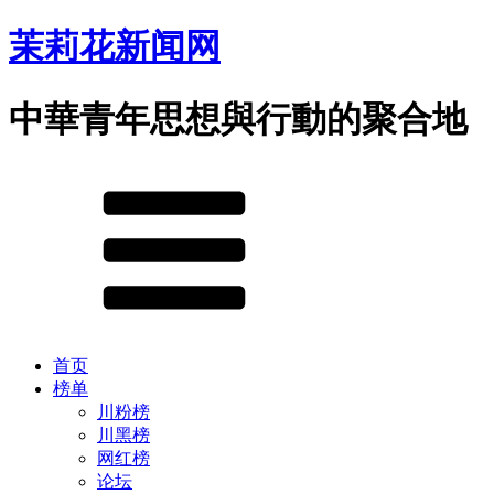
茉莉花新闻网
中華青年思想與行動的聚合地
首页
榜单
川粉榜
川黑榜
网红榜
论坛