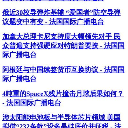
俄近30枚导弹炸基辅 “爱国者”防空导弹
议题变中有变 - 法国国际广播电台
加拿大总理卡尼支持度大幅领先对手 民
众普遍支持强硬应对特朗普要挟 - 法国国
际广播电台
阿根廷与中国续签货币互换协议 - 法国国
际广播电台
4吨重的SpaceX残片撞击月球后果如何？
- 法国国际广播电台
涉太阳能电池板与半导体芯片领域 美国
拟借“232条款”设多晶硅底价并征税 - 法