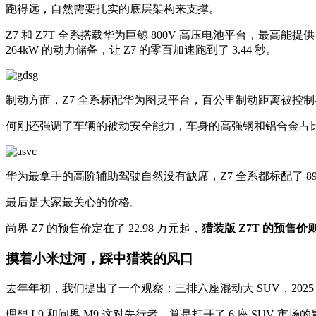
跑得远，自然需要扎实的底层架构来支撑。
Z7 和 Z7T 全系搭载华为巨鲸 800V 高压电池平台，最高能提
264kW 的动力储备，让 Z7 的零百加速跑到了 3.44 秒。
制动方面，Z7 全系标配华为图灵平台，百公里制动距离被控制在 3
何刚还强调了车辆的被动安全能力，车身的高强钢和铝合金占比达到
华为最拿手的高阶辅助驾驶自然没有缺席，Z7 全系都标配了 89
最后是大家最关心的价格。
尚界 Z7 的预售价定在了 22.98 万元起，
猎装版 Z7T 的预售价则是
摸着小米过河，踩中猎装的风口
去年年初，我们提出了一个观察：三排六座混动大 SUV，20
理想 L9 和问界 M9 这对先行者，算是打开了 6 座 SUV 