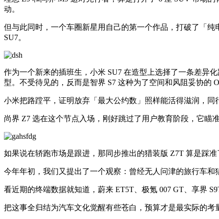
动。
但与此同时，一个车圈新星用自己的第一个作品，打破了「纯电
SU7。
作为一个新来的插班生，小米 SU7 在造型上选择了一条差
型。不受待见的，反而是智界 S7 这种为了空间和风阻妥协的 One
小米把路蹚平，证明放弃「最大公约数」照样能活得滋润，同
尚界 Z7 选在这个节点入场，刚好跳过了用户教育阶段，它
如果说在轿跑市场是跟进，那同步推出的猎装版 Z7T 算是踩
今年年初，我们又提出了一个观察：曾经无人问津的旅行车和
看近期的终端数据就知道，蔚来 ET5T、极氪 007 GT、
把这事全归结为汽车文化觉醒有些苍白，预算才是最实际的考