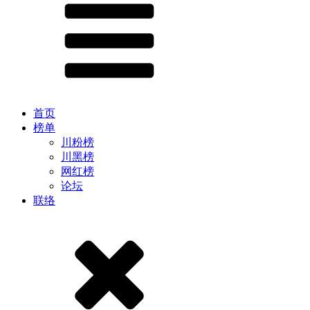
首页
榜单
川粉榜
川黑榜
网红榜
论坛
联络