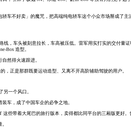
轿车不好卖」的魔咒，把高端纯电轿车这个小众市场掰成了主流
异化路线，车头被刻意拉长，车高被压低。雷军用实打实的交付量
-Box 造型。
行自然得火速跟进。
瞄准的，正是那群既要运动造型、又离不开高阶辅助驾驶的用户。
准了另一个风口。
猎装车，成了中国车企的必争之地。
享界 S9T 这些带着大尾巴的旅行版本，卖得都比同平台的三厢版更
量。