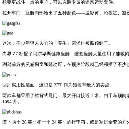
想要更战斗一点的用户，可以选装专属的追风运动套件。
拉开车门，座舱内部给出了五种配色——速影黄、沁夜红、凝
这次，不少年轻人关心的「养生」需求也被照顾到了。
尚界 Z7 标配了阿尔卑斯健康座舱，这套座舱大量使用了能吸
副驾前方的灵感橱窗和随动屏，在预热阶段就已经积攒了不少热
回到实用性层面，这也是 Z7T 作为猎装车最大的卖点。
两款车都采用了掀背式尾门，最大开口接近 1 米。由于车顶
1694 升。
装下两个 28 英寸和一个 24 英寸的行李箱，或是塞进全套的