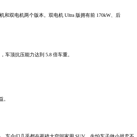
机和双电机两个版本。双电机 Ultra 版拥有前 170kW、后
车顶抗压能力达到 5.8 倍车重。
益。
。
的竞争选手，车企们几乎都在死磕大空间家用 SUV，生怕车子做小就卖不