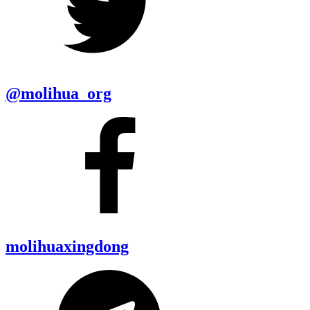
@molihua_org
molihuaxingdong