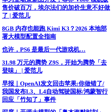
售价破百万，埃尔法们的加价生意不好做
了 | 爱范儿
8GB 内存也能跑 Kimi K3？2026 本地部
署大模型配置全指南
也许，PS6 是最后一代游戏机…
31.98 万元的腾势 Z9S，开始为腾势「去
登味」 | 爱范儿
早报｜OpenAI发文回击苹果:你做错了/
我国发布L3、L4自动驾驶国标/鸿蒙智行
回应「竹知了」事件