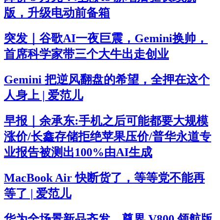
版，升级电动前备箱
突发｜谷歌AI一夜巨震，Gemini换帅，
首席科学家带三个大牛出走创业
Gemini 把逆风翻盘的希望，全押在这个
人身上 | 爱范儿
早报｜余承东:手机之后可能都要大规模
涨价/长鑫存储拒绝苹果压价/普华永道专
业报告被测出100%由AI生成
MacBook Air 快断货了，等等党不能再
等了 | 爱范儿
华为全场景新品齐发，尊界 V800 领航版