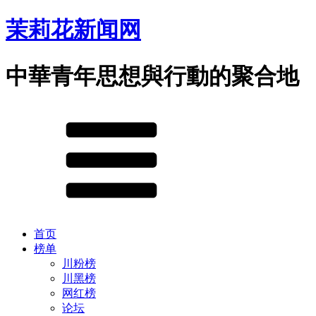
茉莉花新闻网
中華青年思想與行動的聚合地
首页
榜单
川粉榜
川黑榜
网红榜
论坛