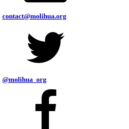
contact@molihua.org
@molihua_org