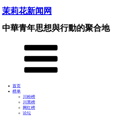
茉莉花新闻网
中華青年思想與行動的聚合地
首页
榜单
川粉榜
川黑榜
网红榜
论坛