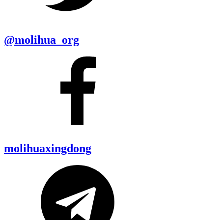
@molihua_org
molihuaxingdong