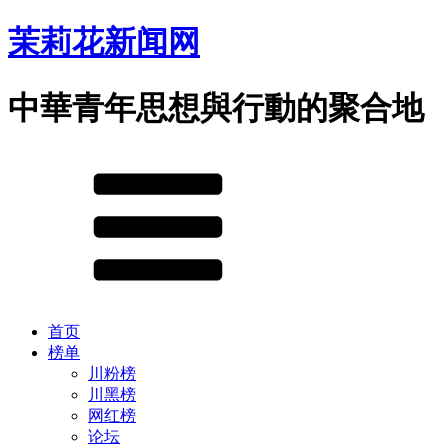
茉莉花新闻网
中華青年思想與行動的聚合地
首页
榜单
川粉榜
川黑榜
网红榜
论坛