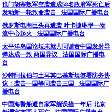
也门胡塞叛军空袭造成58名政府军死亡后
发动新一轮致命袭击 - 法国国际广播电台
俄罗斯电商巨头再遭袭 叶卡捷琳堡一物
流中心起火 - 法国国际广播电台
太平洋岛国论坛未就共同谴责中国发射导
弹达成一致 两国异议 - 法国国际广播电
台
沙特阿拉伯与土耳其巴基斯坦签署防务协
议：袭击一国等同袭击三国 - 法国国际广
播电台
中国海警船遭自家军舰误撞一年后 北京