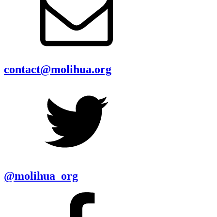
contact@molihua.org
@molihua_org