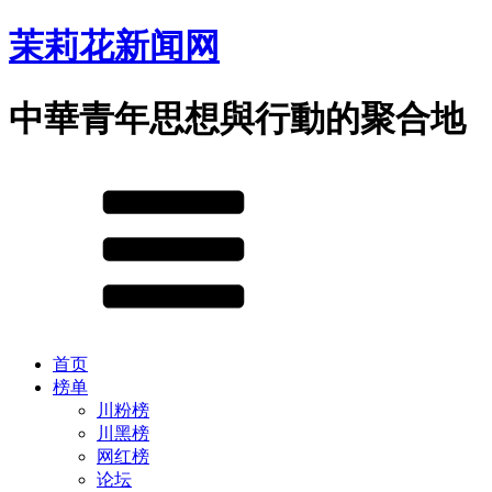
茉莉花新闻网
中華青年思想與行動的聚合地
首页
榜单
川粉榜
川黑榜
网红榜
论坛