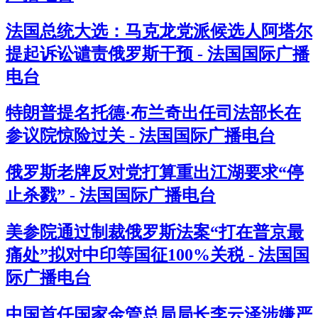
法国总统大选：马克龙党派候选人阿塔尔
提起诉讼谴责俄罗斯干预 - 法国国际广播
电台
特朗普提名托德·布兰奇出任司法部长在
参议院惊险过关 - 法国国际广播电台
俄罗斯老牌反对党打算重出江湖要求“停
止杀戮” - 法国国际广播电台
美参院通过制裁俄罗斯法案“打在普京最
痛处”拟对中印等国征100%关税 - 法国国
际广播电台
中国首任国家金管总局局长李云泽涉嫌严