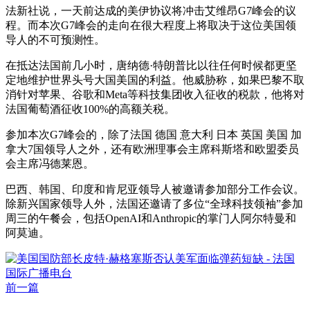
法新社说，一天前达成的美伊协议将冲击艾维昂G7峰会的议
程。而本次G7峰会的走向在很大程度上将取决于这位美国领
导人的不可预测性。
在抵达法国前几小时，唐纳德·特朗普比以往任何时候都更坚
定地维护世界头号大国美国的利益。他威胁称，如果巴黎不取
消针对苹果、谷歌和Meta等科技集团收入征收的税款，他将对
法国葡萄酒征收100%的高额关税。
参加本次G7峰会的，除了法国 德国 意大利 日本 英国 美国 加
拿大7国领导人之外，还有欧洲理事会主席科斯塔和欧盟委员
会主席冯德莱恩。
巴西、韩国、印度和肯尼亚领导人被邀请参加部分工作会议。
除新兴国家领导人外，法国还邀请了多位“全球科技领袖”参加
周三的午餐会，包括OpenAI和Anthropic的掌门人阿尔特曼和
阿莫迪。
前一篇