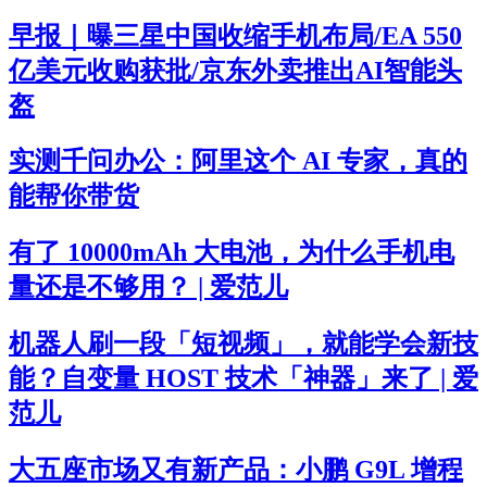
早报｜曝三星中国收缩手机布局/EA 550
亿美元收购获批/京东外卖推出AI智能头
盔
实测千问办公：阿里这个 AI 专家，真的
能帮你带货
有了 10000mAh 大电池，为什么手机电
量还是不够用？ | 爱范儿
机器人刷一段「短视频」，就能学会新技
能？自变量 HOST 技术「神器」来了 | 爱
范儿
大五座市场又有新产品：小鹏 G9L 增程