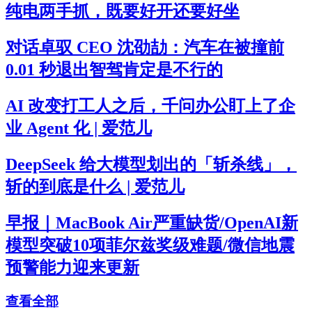
纯电两手抓，既要好开还要好坐
对话卓驭 CEO 沈劭劼：汽车在被撞前
0.01 秒退出智驾肯定是不行的
AI 改变打工人之后，千问办公盯上了企
业 Agent 化 | 爱范儿
DeepSeek 给大模型划出的「斩杀线」，
斩的到底是什么 | 爱范儿
早报｜MacBook Air严重缺货/OpenAI新
模型突破10项菲尔兹奖级难题/微信地震
预警能力迎来更新
查看全部