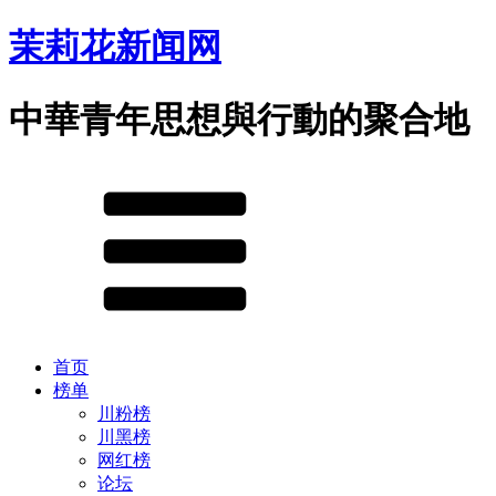
茉莉花新闻网
中華青年思想與行動的聚合地
首页
榜单
川粉榜
川黑榜
网红榜
论坛