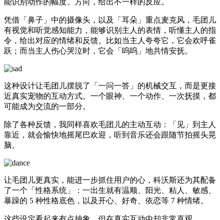
能识别动作的幅度、方向，给出不一样的反应。
凭借「鼻子」中的摄像头，以及「耳朵」重点麦克风，毛团儿
有视觉和听觉感知能力，能够识别主人的表情，听懂主人的指
令，给出对应的情绪和反馈。比如当主人夸夸它，它会欢呼雀
跃；而当主人伤心哭泣时，它会「呜呜」地共情安抚。
这种设计让毛团儿摆脱了「一问一答」的机械交互，而是更接
近真实宠物的互动方式。一个眼神、一个动作、一次抚摸，都
可能成为交流的一部分。
除了各种反馈，我同样喜欢毛团儿的主动互动：「见」到主人
靠近，就会愉快地摇尾巴欢迎，听到音乐还会跟随节拍摇头晃
脑。
让毛团儿更真实，能进一步抓住用户的心，科沃斯还为其配备
了一个「性格系统」：一出生就有温顺、阳光、粘人、敏感、
暴躁的 5 种性格底色，以及开心、好奇、依恋等 7 种情绪。
这些设定看起来有点抽象，但在真实互动中却非常直观。