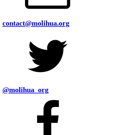
contact@molihua.org
@molihua_org