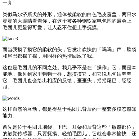
一亮。
类似马尔济斯犬的外形，通体被柔软的白色毛皮覆盖，两只水
灵灵的大眼睛看着你，在这个被各种钢铁家电包围的展会上，
毛团儿更显得可爱，让人忍不住想上手抚摸。
而当我摸了摸它的柔软的头，它发出欢快的「呜呜」声，脑袋
和尾巴都摇了摇，用同样的热情回应了我。
这也是毛团儿的不同之处。我几乎不是在「操作」它，而是本
能地，像见到家里狗狗一样，想摸摸它，和它说几句话夸夸
它，毛团儿也会给出相应的反馈，歪歪头，摇摇尾巴，眨眨
眼。
这样自然的互动，都是得益于毛团儿背后的一整套多模态感知
能力。
首先是位于毛团儿脑袋、下巴、耳朵和后背这些「敏感部位」
的触觉传感器，只要抚摸、轻拍毛团儿，它就会非常愉快，还