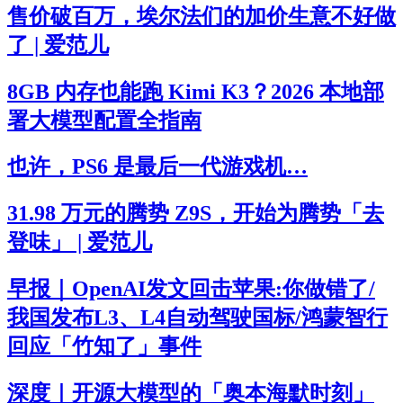
售价破百万，埃尔法们的加价生意不好做
了 | 爱范儿
8GB 内存也能跑 Kimi K3？2026 本地部
署大模型配置全指南
也许，PS6 是最后一代游戏机…
31.98 万元的腾势 Z9S，开始为腾势「去
登味」 | 爱范儿
早报｜OpenAI发文回击苹果:你做错了/
我国发布L3、L4自动驾驶国标/鸿蒙智行
回应「竹知了」事件
深度｜开源大模型的「奥本海默时刻」