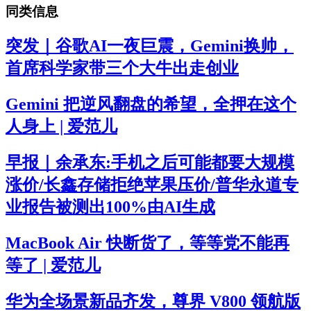
同类信息
突发｜谷歌AI一夜巨震，Gemini换帅，
首席科学家带三个大牛出走创业
Gemini 把逆风翻盘的希望，全押在这个
人身上 | 爱范儿
早报｜余承东:手机之后可能都要大规模
涨价/长鑫存储拒绝苹果压价/普华永道专
业报告被测出100%由AI生成
MacBook Air 快断货了，等等党不能再
等了 | 爱范儿
华为全场景新品齐发，尊界 V800 领航版