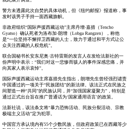
警方未透露此次自焚的具体动机，但《纽约邮报》报道称，事
发时该男子手持一面西藏旗帜。
非政府组织“国际声援西藏运动”主席丹增·嘉措（Tencho
Gyatso）确认死者为洛布加·朗增（Lobga Rangzen），称他
是“一位坚持不懈捍卫西藏的人士，致力于通过和平方式让公
众关注西藏的人权危机”。
联合国秘书长安东尼奥·古特雷斯的发言人在发给法新社的一
份声明中表示：“我们对这一悲惨而骇人的事件深感悲痛，并
向其家人表示哀悼”。
国际声援西藏运动主席嘉措先生指出，朗增先生曾经强烈谴责
中国通过的一项关于“民族团结”的新法律。该法正式在民族之
间塑造一种“共同”的民族认同，并“加强国家凝聚力”，特别是
通过正式出台旨在推广普通话为‘国家通用语言’的政策。
法新社说，该法条文将“暴力恐怖活动、民族分裂活动、宗教
极端主义活动”定为犯罪。
中国官方承认境内有55个少数民族，但政府政策已在西藏等少