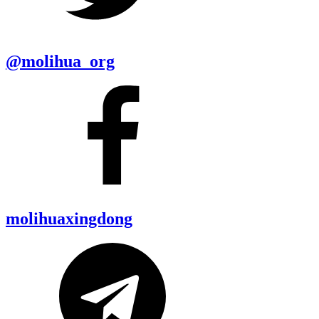
@molihua_org
molihuaxingdong