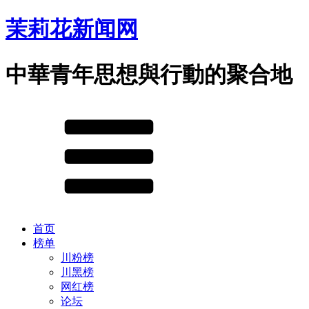
茉莉花新闻网
中華青年思想與行動的聚合地
首页
榜单
川粉榜
川黑榜
网红榜
论坛