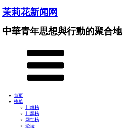
茉莉花新闻网
中華青年思想與行動的聚合地
首页
榜单
川粉榜
川黑榜
网红榜
论坛