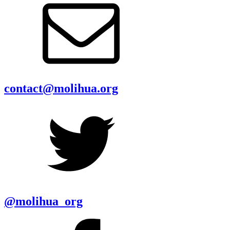
contact@molihua.org
@molihua_org