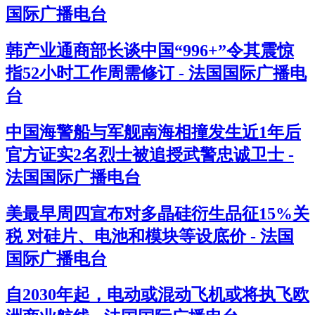
国际广播电台
韩产业通商部长谈中国“996+”令其震惊
指52小时工作周需修订 - 法国国际广播电
台
中国海警船与军舰南海相撞发生近1年后
官方证实2名烈士被追授武警忠诚卫士 -
法国国际广播电台
美最早周四宣布对多晶硅衍生品征15%关
税 对硅片、电池和模块等设底价 - 法国
国际广播电台
自2030年起，电动或混动飞机或将执飞欧