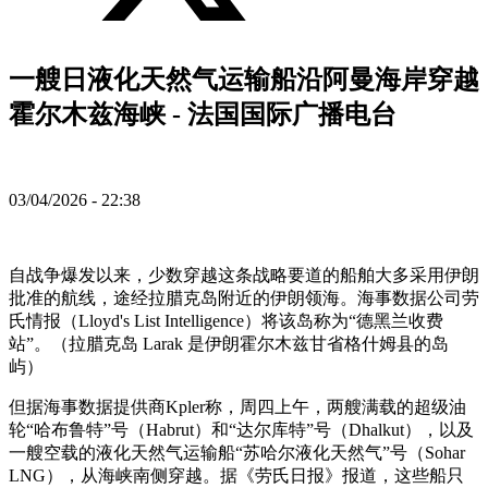
一艘日液化天然气运输船沿阿曼海岸穿越
霍尔木兹海峡 - 法国国际广播电台
03/04/2026 - 22:38
自战争爆发以来，少数穿越这条战略要道的船舶大多采用伊朗
批准的航线，途经拉腊克岛附近的伊朗领海。海事数据公司劳
氏情报（Lloyd's List Intelligence）将该岛称为“德黑兰收费
站”。（拉腊克岛 Larak 是伊朗霍尔木兹甘省格什姆县的岛
屿）
但据海事数据提供商Kpler称，周四上午，两艘满载的超级油
轮“哈布鲁特”号（Habrut）和“达尔库特”号（Dhalkut），以及
一艘空载的液化天然气运输船“苏哈尔液化天然气”号（Sohar
LNG），从海峡南侧穿越。据《劳氏日报》报道，这些船只