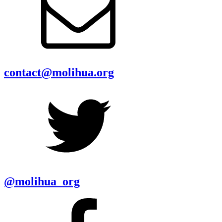
contact@molihua.org
@molihua_org