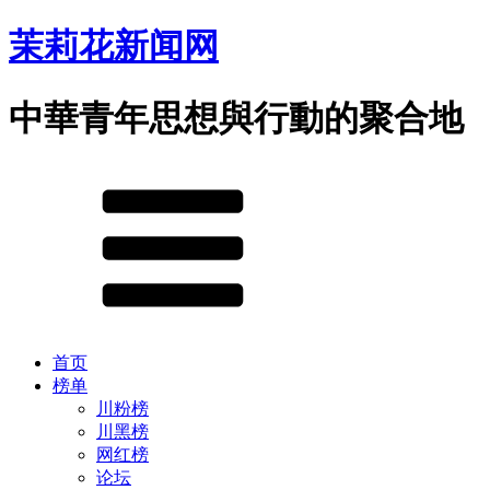
茉莉花新闻网
中華青年思想與行動的聚合地
首页
榜单
川粉榜
川黑榜
网红榜
论坛