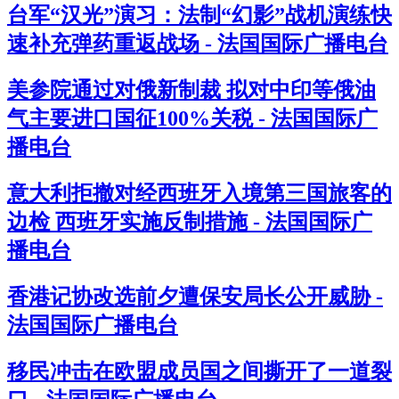
台军“汉光”演习：法制“幻影”战机演练快
速补充弹药重返战场 - 法国国际广播电台
美参院通过对俄新制裁 拟对中印等俄油
气主要进口国征100%关税 - 法国国际广
播电台
意大利拒撤对经西班牙入境第三国旅客的
边检 西班牙实施反制措施 - 法国国际广
播电台
香港记协改选前夕遭保安局长公开威胁 -
法国国际广播电台
移民冲击在欧盟成员国之间撕开了一道裂