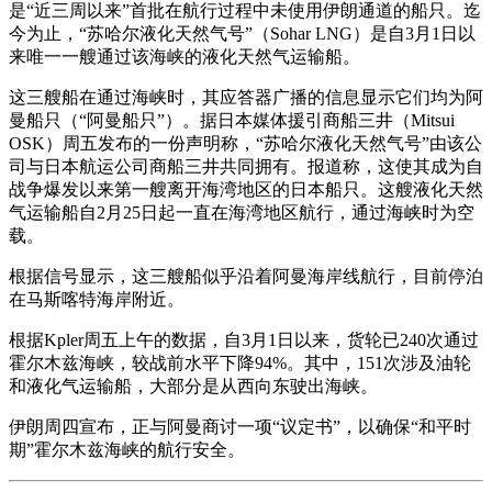
是“近三周以来”首批在航行过程中未使用伊朗通道的船只。迄
今为止，“苏哈尔液化天然气号”（Sohar LNG）是自3月1日以
来唯一一艘通过该海峡的液化天然气运输船。
这三艘船在通过海峡时，其应答器广播的信息显示它们均为阿
曼船只（“阿曼船只”）。据日本媒体援引商船三井（Mitsui
OSK）周五发布的一份声明称，“苏哈尔液化天然气号”由该公
司与日本航运公司商船三井共同拥有。报道称，这使其成为自
战争爆发以来第一艘离开海湾地区的日本船只。这艘液化天然
气运输船自2月25日起一直在海湾地区航行，通过海峡时为空
载。
根据信号显示，这三艘船似乎沿着阿曼海岸线航行，目前停泊
在马斯喀特海岸附近。
根据Kpler周五上午的数据，自3月1日以来，货轮已240次通过
霍尔木兹海峡，较战前水平下降94%。其中，151次涉及油轮
和液化气运输船，大部分是从西向东驶出海峡。
伊朗周四宣布，正与阿曼商讨一项“议定书”，以确保“和平时
期”霍尔木兹海峡的航行安全。